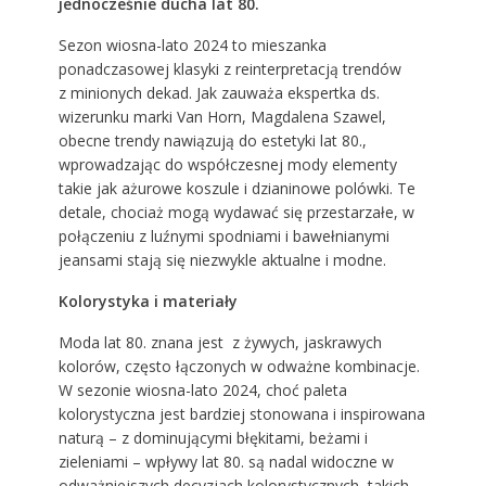
jednocześnie ducha lat 80.
Sezon wiosna-lato 2024 to mieszanka
ponadczasowej klasyki z reinterpretacją trendów
z minionych dekad. Jak zauważa ekspertka ds.
wizerunku marki Van Horn, Magdalena Szawel,
obecne trendy nawiązują do estetyki lat 80.,
wprowadzając do współczesnej mody elementy
takie jak ażurowe koszule i dzianinowe polówki. Te
detale, chociaż mogą wydawać się przestarzałe, w
połączeniu z luźnymi spodniami i bawełnianymi
jeansami stają się niezwykle aktualne i modne.
Kolorystyka i materiały
Moda lat 80. znana jest z żywych, jaskrawych
kolorów, często łączonych w odważne kombinacje.
W sezonie wiosna-lato 2024, choć paleta
kolorystyczna jest bardziej stonowana i inspirowana
naturą – z dominującymi błękitami, beżami i
zieleniami – wpływy lat 80. są nadal widoczne w
odważniejszych decyzjach kolorystycznych, takich