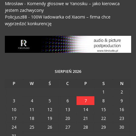
Mirosław
-
Komendy głosowe w Yanosiku – jako kierowca
jestem zachwycony
Policjusz88
-
100W ładowarka od Xiaomi – firma chce
wyprzedzić konkurencję
SIERPIEŃ 2026
P
W
Ś
C
P
S
N
1
2
3
4
5
6
7
8
9
10
11
12
13
14
15
16
17
18
19
20
21
22
23
24
25
26
27
28
29
30
31