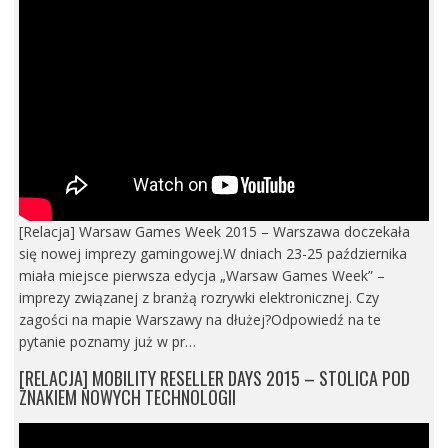
[Relacja] Warsaw Games Week 2015 – Warszawa doczekała
się nowej imprezy gamingowej.W dniach 23-25 października
miała miejsce pierwsza edycja „Warsaw Games Week” –
imprezy związanej z branżą rozrywki elektronicznej. Czy
zagości na mapie Warszawy na dłużej?Odpowiedź na te
pytanie poznamy już w pr…
[RELACJA] MOBILITY RESELLER DAYS 2015 – STOLICA POD
ZNAKIEM NOWYCH TECHNOLOGII