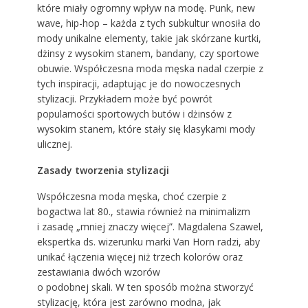
które miały ogromny wpływ na modę. Punk, new
wave, hip-hop – każda z tych subkultur wnosiła do
mody unikalne elementy, takie jak skórzane kurtki,
dżinsy z wysokim stanem, bandany, czy sportowe
obuwie. Współczesna moda męska nadal czerpie z
tych inspiracji, adaptując je do nowoczesnych
stylizacji. Przykładem może być powrót
popularności sportowych butów i dżinsów z
wysokim stanem, które stały się klasykami mody
ulicznej.
Zasady tworzenia stylizacji
Współczesna moda męska, choć czerpie z
bogactwa lat 80., stawia również na minimalizm
i zasadę „mniej znaczy więcej”. Magdalena Szawel,
ekspertka ds. wizerunku marki Van Horn radzi, aby
unikać łączenia więcej niż trzech kolorów oraz
zestawiania dwóch wzorów
o podobnej skali. W ten sposób można stworzyć
stylizację, która jest zarówno modna, jak