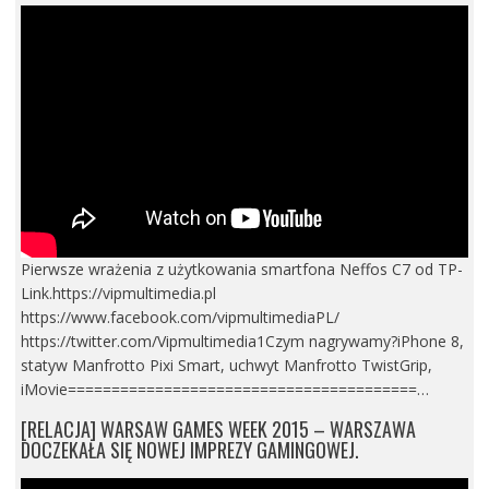
Pierwsze wrażenia z użytkowania smartfona Neffos C7 od TP-
Link.https://vipmultimedia.pl
https://www.facebook.com/vipmultimediaPL/
https://twitter.com/Vipmultimedia1Czym nagrywamy?iPhone 8,
statyw Manfrotto Pixi Smart, uchwyt Manfrotto TwistGrip,
iMovie========================================…
[RELACJA] WARSAW GAMES WEEK 2015 – WARSZAWA
DOCZEKAŁA SIĘ NOWEJ IMPREZY GAMINGOWEJ.