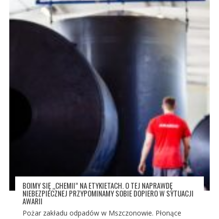
BOIMY SIĘ „CHEMII” NA ETYKIETACH. O TEJ NAPRAWDĘ
NIEBEZPIECZNEJ PRZYPOMINAMY SOBIE DOPIERO W SYTUACJI
AWARII
Pożar zakładu odpadów w Mszczonowie. Płonące