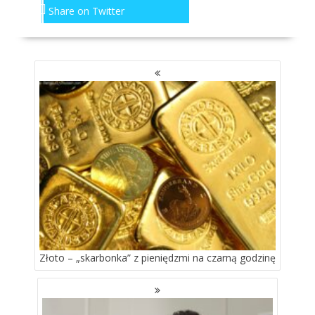
Share on Twitter
NAWIGACJA
PO
WPISACH
Złoto – „skarbonka” z pieniędzmi na czarną godzinę