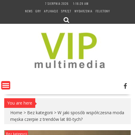
Skip
7 SIERPNIA 2026
1:16:30 AM
to
NEWS
GRY
APLIKACJE
SPRZĘT
WYDARZENIA
FELIETONY
content
You are here
Home
>
Bez kategorii
>
W jaki sposób współczesna moda
męska czerpie z trendów lat 80-tych?
Bez kategorii