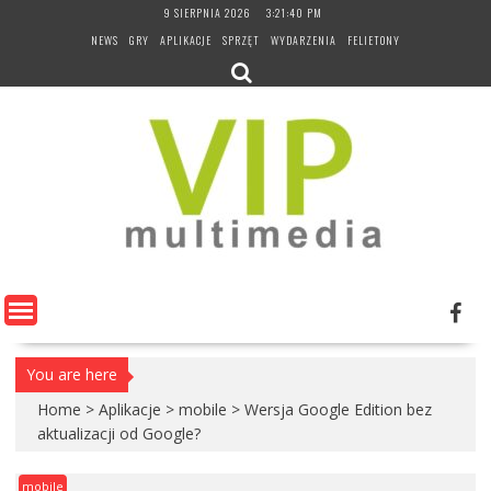
Skip
9 SIERPNIA 2026
3:21:40 PM
to
NEWS
GRY
APLIKACJE
SPRZĘT
WYDARZENIA
FELIETONY
content
You are here
Home
>
Aplikacje
>
mobile
>
Wersja Google Edition bez
aktualizacji od Google?
mobile