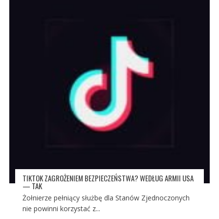
TIKTOK ZAGROŻENIEM BEZPIECZEŃSTWA? WEDŁUG ARMII USA
— TAK
Żołnierze pełniący służbę dla Stanów Zjednoczonych
nie powinni korzystać z...