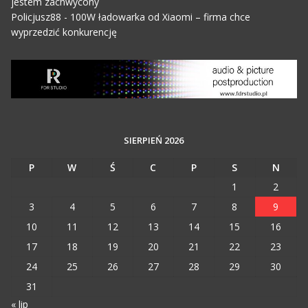
jestem zachwycony
Policjusz88
-
100W ładowarka od Xiaomi – firma chce
wyprzedzić konkurencję
SIERPIEŃ 2026
P
W
Ś
C
P
S
N
1
2
3
4
5
6
7
8
9
10
11
12
13
14
15
16
17
18
19
20
21
22
23
24
25
26
27
28
29
30
31
« lip