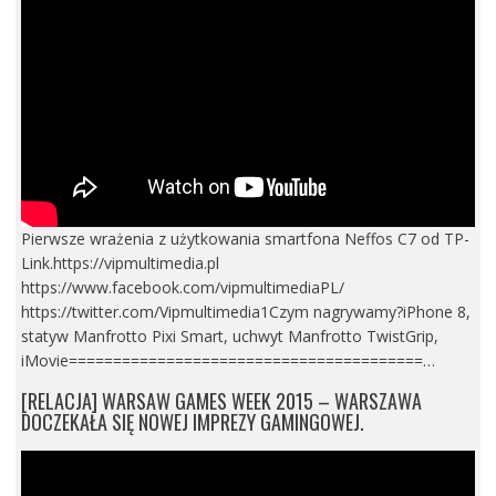
Pierwsze wrażenia z użytkowania smartfona Neffos C7 od TP-
Link.https://vipmultimedia.pl
https://www.facebook.com/vipmultimediaPL/
https://twitter.com/Vipmultimedia1Czym nagrywamy?iPhone 8,
statyw Manfrotto Pixi Smart, uchwyt Manfrotto TwistGrip,
iMovie========================================…
[RELACJA] WARSAW GAMES WEEK 2015 – WARSZAWA
DOCZEKAŁA SIĘ NOWEJ IMPREZY GAMINGOWEJ.