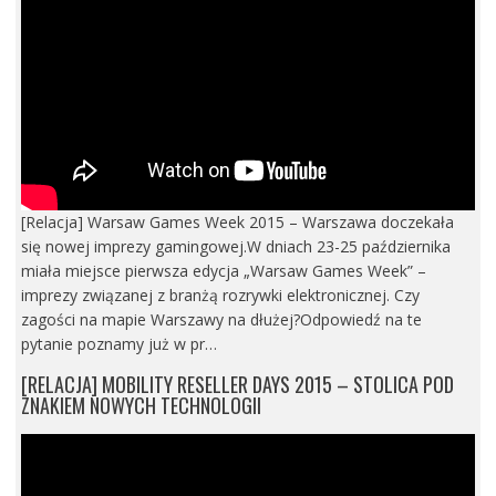
[Relacja] Warsaw Games Week 2015 – Warszawa doczekała
się nowej imprezy gamingowej.W dniach 23-25 października
miała miejsce pierwsza edycja „Warsaw Games Week” –
imprezy związanej z branżą rozrywki elektronicznej. Czy
zagości na mapie Warszawy na dłużej?Odpowiedź na te
pytanie poznamy już w pr…
[RELACJA] MOBILITY RESELLER DAYS 2015 – STOLICA POD
ZNAKIEM NOWYCH TECHNOLOGII