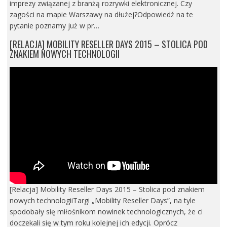
imprezy związanej z branżą rozrywki elektronicznej. Czy
zagości na mapie Warszawy na dłużej?Odpowiedź na te
pytanie poznamy już w pr…
[RELACJA] MOBILITY RESELLER DAYS 2015 – STOLICA POD
ZNAKIEM NOWYCH TECHNOLOGII
[Relacja] Mobility Reseller Days 2015 – Stolica pod znakiem
nowych technologiiTargi „Mobility Reseller Days”, na tyle
spodobały się miłośnikom nowinek technologicznych, że ci
doczekali się w tym roku kolejnej ich edycji. Oprócz