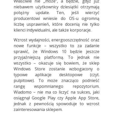
Właściwie nie „może”, a będzie, gdyż już
niebawem użytkownicy dziesiątki otrzymają
potężny update. Ten, jeśli wierzyć
producentowi wniesie do OS-u ogromną
liczbę usprawnień, które docenią nie tylko
klienci indywidualni, ale także korporacje.
Wzrost wydajności, energooszczędność oraz
nowe funkcje – wszystko to za zadanie
sprawić, że Windows 10 będzie jeszcze
przyjaźniejszą platformą. To jednak nie
wszystko – okazuje się bowiem, że sklep
Windows Store zostanie wzbogacony o
typowe aplikacje desktopowe (czyt.
pulpitowe). To może znacząco podnieść
rangę wspomnianego repozytorium.
Wiadomo – nie ma co liczyć na sukces, jaki
osiągnął Google Play czy Apple App Store,
jednak z pewnością spowoduje to wzrost
zainteresowania sklepem.