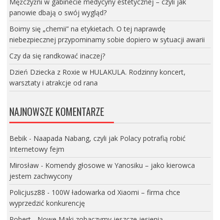
Mężczyźni w gabinecie medycyny estetycznej – czyli jak
panowie dbają o swój wygląd?
Boimy się „chemii” na etykietach. O tej naprawdę
niebezpiecznej przypominamy sobie dopiero w sytuacji awarii
Czy da się randkować inaczej?
Dzień Dziecka z Roxie w HULAKULA. Rodzinny koncert,
warsztaty i atrakcje od rana
NAJNOWSZE KOMENTARZE
Bebik
-
Naapada Nabang, czyli jak Polacy potrafią robić
Internetowy fejm
Mirosław
-
Komendy głosowe w Yanosiku – jako kierowca
jestem zachwycony
Policjusz88
-
100W ładowarka od Xiaomi – firma chce
wyprzedzić konkurencję
Robert
-
Nowe Maki zobaczymy jeszcze jesienią