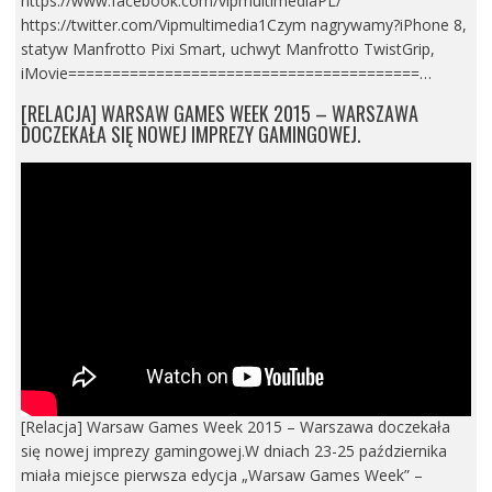
https://www.facebook.com/vipmultimediaPL/
https://twitter.com/Vipmultimedia1Czym nagrywamy?iPhone 8,
statyw Manfrotto Pixi Smart, uchwyt Manfrotto TwistGrip,
iMovie========================================…
[RELACJA] WARSAW GAMES WEEK 2015 – WARSZAWA
DOCZEKAŁA SIĘ NOWEJ IMPREZY GAMINGOWEJ.
[Relacja] Warsaw Games Week 2015 – Warszawa doczekała
się nowej imprezy gamingowej.W dniach 23-25 października
miała miejsce pierwsza edycja „Warsaw Games Week” –