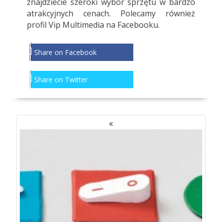
znajdziecie szeroki wybór sprzętu w bardzo
atrakcyjnych cenach. Polecamy również
profil
Vip Multimedia
na Facebooku.
Share on Facebook
Share on Twitter
NAWIGACJA
PO
WPISACH