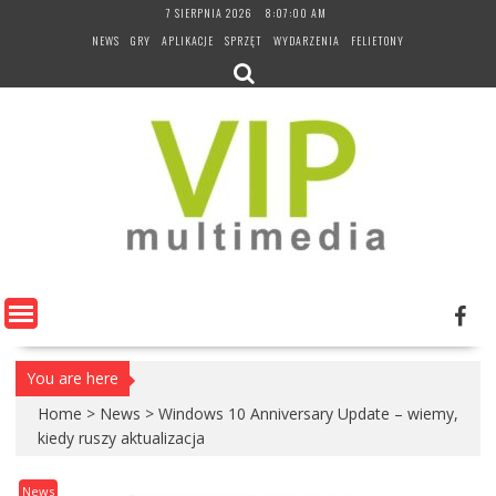
Skip
7 SIERPNIA 2026
8:07:01 AM
to
NEWS
GRY
APLIKACJE
SPRZĘT
WYDARZENIA
FELIETONY
content
You are here
Home
>
News
>
Windows 10 Anniversary Update – wiemy,
kiedy ruszy aktualizacja
News