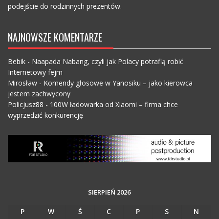
podejście do rodzinnych prezentów.
NAJNOWSZE KOMENTARZE
Bebik
-
Naapada Nabang, czyli jak Polacy potrafią robić
Internetowy fejm
Mirosław
-
Komendy głosowe w Yanosiku – jako kierowca
jestem zachwycony
Policjusz88
-
100W ładowarka od Xiaomi – firma chce
wyprzedzić konkurencję
SIERPIEŃ 2026
P
W
Ś
C
P
S
N