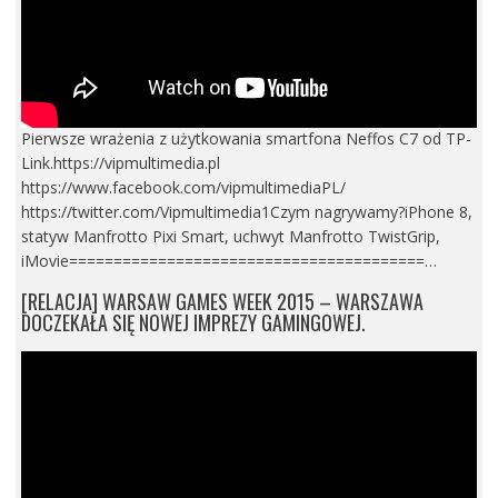
Pierwsze wrażenia z użytkowania smartfona Neffos C7 od TP-
Link.https://vipmultimedia.pl
https://www.facebook.com/vipmultimediaPL/
https://twitter.com/Vipmultimedia1Czym nagrywamy?iPhone 8,
statyw Manfrotto Pixi Smart, uchwyt Manfrotto TwistGrip,
iMovie========================================…
[RELACJA] WARSAW GAMES WEEK 2015 – WARSZAWA
DOCZEKAŁA SIĘ NOWEJ IMPREZY GAMINGOWEJ.