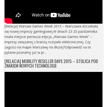
[Relacja] Warsaw Games Week 2015 – Warszawa doczekała
się nowej imprezy gamingowej.W dniach 23-25 października
miała miejsce pierwsza edycja „Warsaw Games Week” –
imprezy związanej z branżą rozrywki elektronicznej. Czy
zagości na mapie Warszawy na dłużej?Odpowiedź na te
pytanie poznamy już w pr…
[RELACJA] MOBILITY RESELLER DAYS 2015 – STOLICA POD
ZNAKIEM NOWYCH TECHNOLOGII