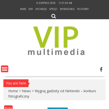
Skip
9 SIERPNIA 2026
11:21:05 AM
to
NEWS
GRY
APLIKACJE
SPRZĘT
WYDARZENIA
FELIETONY
content
You are here
Home
>
News
>
Wygraj gadżety od Nintendo – konkurs
fotograficzny
News