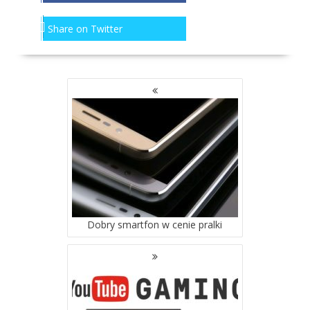
Share on Twitter
NAWIGACJA
PO
WPISACH
Dobry smartfon w cenie pralki