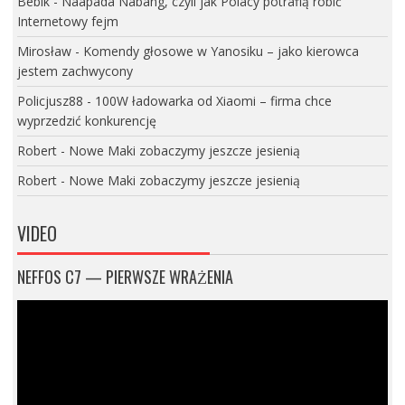
Bebik
-
Naapada Nabang, czyli jak Polacy potrafią robić
Internetowy fejm
Mirosław
-
Komendy głosowe w Yanosiku – jako kierowca
jestem zachwycony
Policjusz88
-
100W ładowarka od Xiaomi – firma chce
wyprzedzić konkurencję
Robert
-
Nowe Maki zobaczymy jeszcze jesienią
Robert
-
Nowe Maki zobaczymy jeszcze jesienią
VIDEO
NEFFOS C7 — PIERWSZE WRAŻENIA