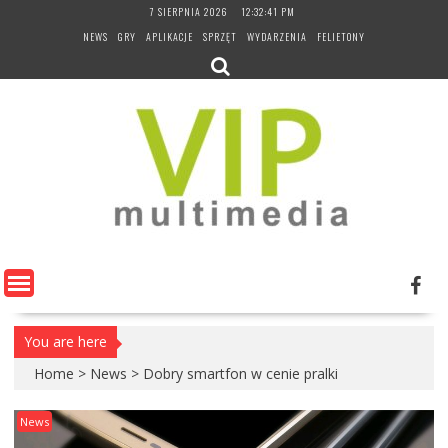
Skip
7 SIERPNIA 2026
12:32:42 PM
to
NEWS
GRY
APLIKACJE
SPRZĘT
WYDARZENIA
FELIETONY
content
You are here
Home
>
News
>
Dobry smartfon w cenie pralki
News