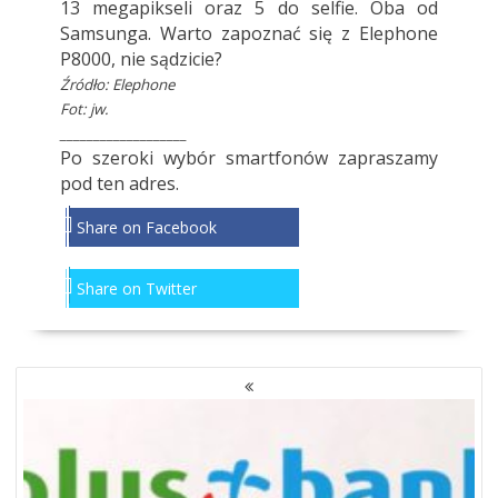
13 megapikseli oraz 5 do selfie. Oba od
Samsunga. Warto zapoznać się z Elephone
P8000, nie sądzicie?
Źródło:
Elephone
Fot: jw.
___________________
Po szeroki wybór smartfonów zapraszamy
pod
ten adres
.
Share on Facebook
Share on Twitter
NAWIGACJA
PO
WPISACH