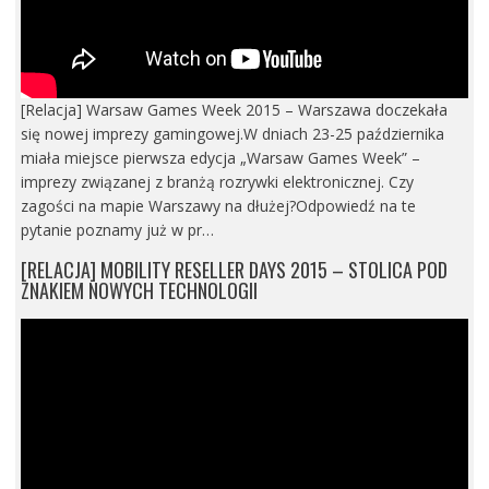
[Relacja] Warsaw Games Week 2015 – Warszawa doczekała
się nowej imprezy gamingowej.W dniach 23-25 października
miała miejsce pierwsza edycja „Warsaw Games Week” –
imprezy związanej z branżą rozrywki elektronicznej. Czy
zagości na mapie Warszawy na dłużej?Odpowiedź na te
pytanie poznamy już w pr…
[RELACJA] MOBILITY RESELLER DAYS 2015 – STOLICA POD
ZNAKIEM NOWYCH TECHNOLOGII