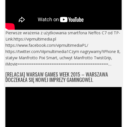
Pierwsze wrażenia z użytkowania smartfona Neffos C7 od TP-
Link.https://vipmultimedia.pl
https://www.facebook.com/vipmultimediaPL/
https://twitter.com/Vipmultimedia1Czym nagrywamy?iPhone 8,
statyw Manfrotto Pixi Smart, uchwyt Manfrotto TwistGrip,
iMovie========================================…
[RELACJA] WARSAW GAMES WEEK 2015 – WARSZAWA
DOCZEKAŁA SIĘ NOWEJ IMPREZY GAMINGOWEJ.