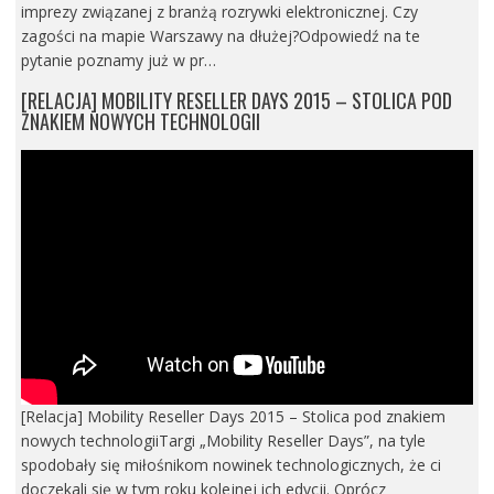
imprezy związanej z branżą rozrywki elektronicznej. Czy
zagości na mapie Warszawy na dłużej?Odpowiedź na te
pytanie poznamy już w pr…
[RELACJA] MOBILITY RESELLER DAYS 2015 – STOLICA POD
ZNAKIEM NOWYCH TECHNOLOGII
[Relacja] Mobility Reseller Days 2015 – Stolica pod znakiem
nowych technologiiTargi „Mobility Reseller Days”, na tyle
spodobały się miłośnikom nowinek technologicznych, że ci
doczekali się w tym roku kolejnej ich edycji. Oprócz