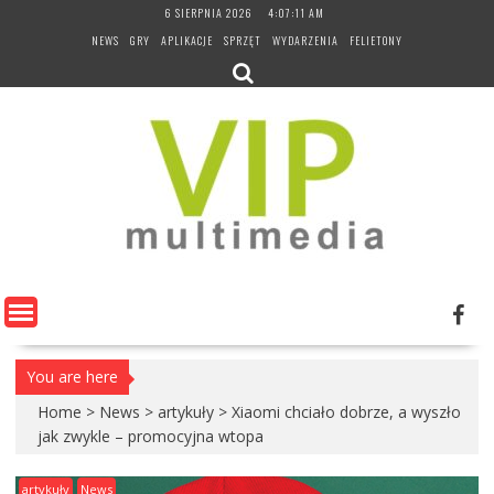
Skip
6 SIERPNIA 2026
4:07:13 AM
to
NEWS
GRY
APLIKACJE
SPRZĘT
WYDARZENIA
FELIETONY
content
You are here
Home
>
News
>
artykuły
>
Xiaomi chciało dobrze, a wyszło
jak zwykle – promocyjna wtopa
artykuły
News