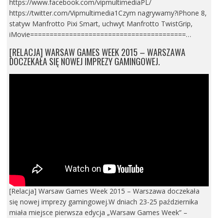
https://www.facebook.com/vipmultimediaPL/
https://twitter.com/Vipmultimedia1Czym nagrywamy?iPhone 8,
statyw Manfrotto Pixi Smart, uchwyt Manfrotto TwistGrip,
iMovie========================================…
[RELACJA] WARSAW GAMES WEEK 2015 – WARSZAWA
DOCZEKAŁA SIĘ NOWEJ IMPREZY GAMINGOWEJ.
[Relacja] Warsaw Games Week 2015 – Warszawa doczekała
się nowej imprezy gamingowej.W dniach 23-25 października
miała miejsce pierwsza edycja „Warsaw Games Week” –