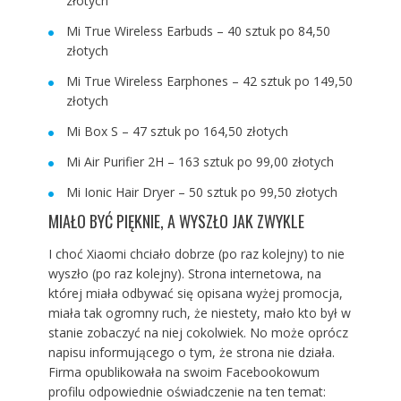
złotych
Mi True Wireless Earbuds – 40 sztuk po 84,50
złotych
Mi True Wireless Earphones – 42 sztuk po 149,50
złotych
Mi Box S – 47 sztuk po 164,50 złotych
Mi Air Purifier 2H – 163 sztuk po 99,00 złotych
Mi Ionic Hair Dryer – 50 sztuk po 99,50 złotych
MIAŁO BYĆ PIĘKNIE, A WYSZŁO JAK ZWYKLE
I choć Xiaomi chciało dobrze (po raz kolejny) to nie
wyszło (po raz kolejny). Strona internetowa, na
której miała odbywać się opisana wyżej promocja,
miała tak ogromny ruch, że niestety, mało kto był w
stanie zobaczyć na niej cokolwiek. No może oprócz
napisu informującego o tym, że strona nie działa.
Firma opublikowała na swoim Facebookowum
profilu odpowiednie oświadczenie na ten temat: