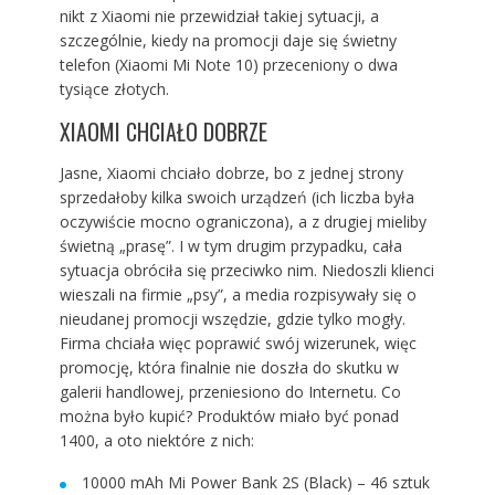
nikt z Xiaomi nie przewidział takiej sytuacji, a
szczególnie, kiedy na promocji daje się świetny
telefon (Xiaomi Mi Note 10) przeceniony o dwa
tysiące złotych.
XIAOMI CHCIAŁO DOBRZE
Jasne, Xiaomi chciało dobrze, bo z jednej strony
sprzedałoby kilka swoich urządzeń (ich liczba była
oczywiście mocno ograniczona), a z drugiej mieliby
świetną „prasę”. I w tym drugim przypadku, cała
sytuacja obróciła się przeciwko nim. Niedoszli klienci
wieszali na firmie „psy”, a media rozpisywały się o
nieudanej promocji wszędzie, gdzie tylko mogły.
Firma chciała więc poprawić swój wizerunek, więc
promocję, która finalnie nie doszła do skutku w
galerii handlowej, przeniesiono do Internetu. Co
można było kupić? Produktów miało być ponad
1400, a oto niektóre z nich:
10000 mAh Mi Power Bank 2S (Black) – 46 sztuk