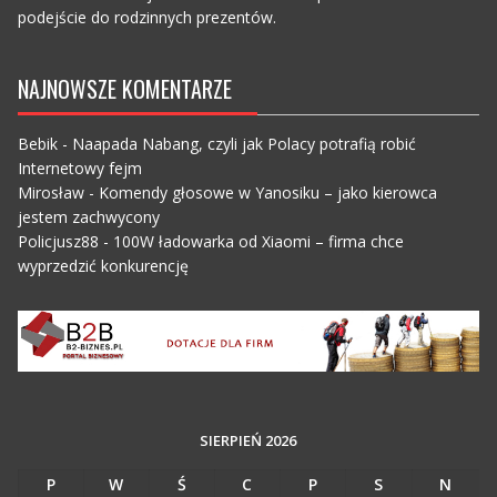
podejście do rodzinnych prezentów.
NAJNOWSZE KOMENTARZE
Bebik
-
Naapada Nabang, czyli jak Polacy potrafią robić
Internetowy fejm
Mirosław
-
Komendy głosowe w Yanosiku – jako kierowca
jestem zachwycony
Policjusz88
-
100W ładowarka od Xiaomi – firma chce
wyprzedzić konkurencję
SIERPIEŃ 2026
P
W
Ś
C
P
S
N