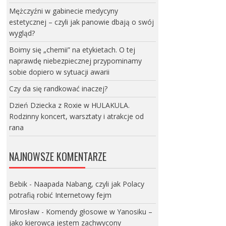
Mężczyźni w gabinecie medycyny
estetycznej – czyli jak panowie dbają o swój
wygląd?
Boimy się „chemii” na etykietach. O tej
naprawdę niebezpiecznej przypominamy
sobie dopiero w sytuacji awarii
Czy da się randkować inaczej?
Dzień Dziecka z Roxie w HULAKULA.
Rodzinny koncert, warsztaty i atrakcje od
rana
NAJNOWSZE KOMENTARZE
Bebik
-
Naapada Nabang, czyli jak Polacy
potrafią robić Internetowy fejm
Mirosław
-
Komendy głosowe w Yanosiku –
jako kierowca jestem zachwycony