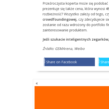
Przeźroczysta koperta może się podobać lu
prezentuje się także cena, która wynosi
49
rozbieżność? Wszystko zależy od tego, cz
crowdfoundingowej
, czy zdecydujecie s
zostanie od razu wdrożony do portfolio fi
zainteresowanie produktem.
Jeśli szukacie inteligentnych zegarków
Źródło:
GSMArena
,
Weibo
Share on Facebook
Share
NAWIGACJA
PO
WPISACH