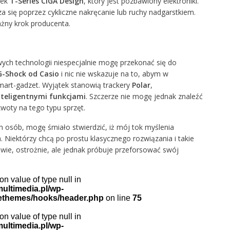
rek
T-Series CIGA Design
, który jest pozbawiony elektroniki.
 się poprzez cykliczne nakręcanie lub ruchy nadgarstkiem.
żny krok producenta.
ch technologii niespecjalnie mogę przekonać się do
G-Shock od Casio
i nic nie wskazuje na to, abym w
smart-gadzet. Wyjątek stanowią trackery
Polar
,
nteligentnymi funkcjami
. Szczerze nie mogę jednak znaleźć
kwoty na tego typu sprzęt.
 osób, mogę śmiało stwierdzić, iż mój tok myślenia
. Niektórzy chcą po prostu klasycznego rozwiązania i takie
iwie, ostrożnie, ale jednak próbuje przeforsować swój