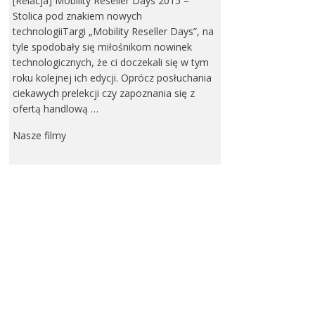
[Relacja] Mobility Reseller Days 2015 –
Stolica pod znakiem nowych
technologiiTargi „Mobility Reseller Days”, na
tyle spodobały się miłośnikom nowinek
technologicznych, że ci doczekali się w tym
roku kolejnej ich edycji. Oprócz posłuchania
ciekawych prelekcji czy zapoznania się z
ofertą handlową …
Nasze filmy