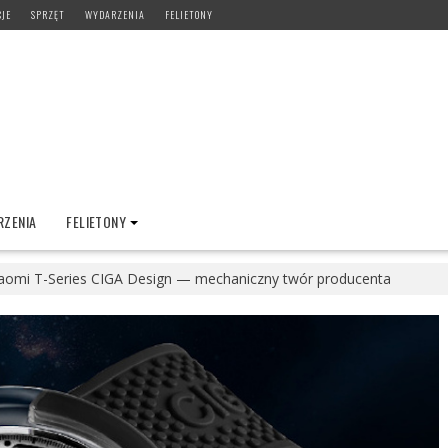
CJE
SPRZĘT
WYDARZENIA
FELIETONY
ZENIA
FELIETONY
aomi T-Series CIGA Design — mechaniczny twór producenta