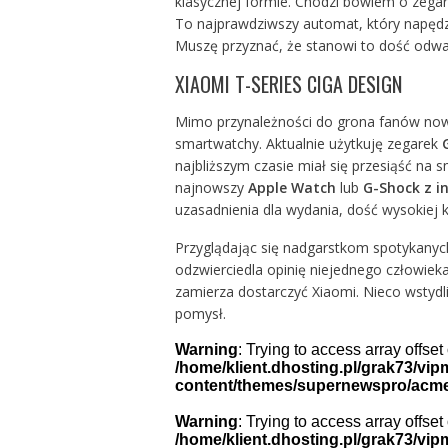
klasycznej formie. Chodzi bowiem o zega
To najprawdziwszy automat, który napędza
Muszę przyznać, że stanowi to dość odwa
XIAOMI T-SERIES CIGA DESIGN
Mimo przynależności do grona fanów nowy
smartwatchy. Aktualnie użytkuję zegarek
najbliższym czasie miał się przesiąść na 
najnowszy
Apple Watch
lub
G-Shock z i
uzasadnienia dla wydania, dość wysokiej 
Przyglądając się nadgarstkom spotykanych
odzwierciedla opinię niejednego człowieka
zamierza dostarczyć Xiaomi. Nieco wstydl
pomysł.