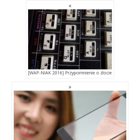
NAWIGACJA
PO
WPISACH
[WAP-NIAK 2016] Przypomnienie o zlocie