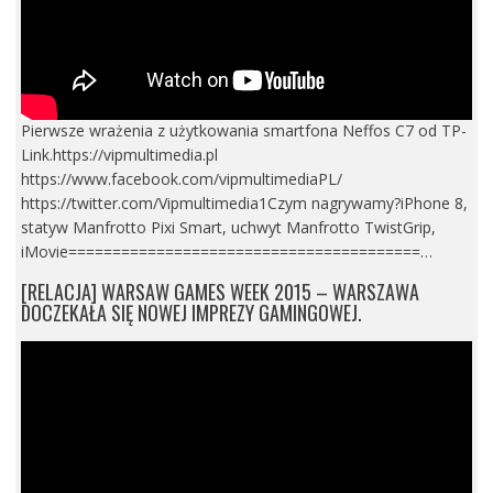
Pierwsze wrażenia z użytkowania smartfona Neffos C7 od TP-
Link.https://vipmultimedia.pl
https://www.facebook.com/vipmultimediaPL/
https://twitter.com/Vipmultimedia1Czym nagrywamy?iPhone 8,
statyw Manfrotto Pixi Smart, uchwyt Manfrotto TwistGrip,
iMovie========================================…
[RELACJA] WARSAW GAMES WEEK 2015 – WARSZAWA
DOCZEKAŁA SIĘ NOWEJ IMPREZY GAMINGOWEJ.