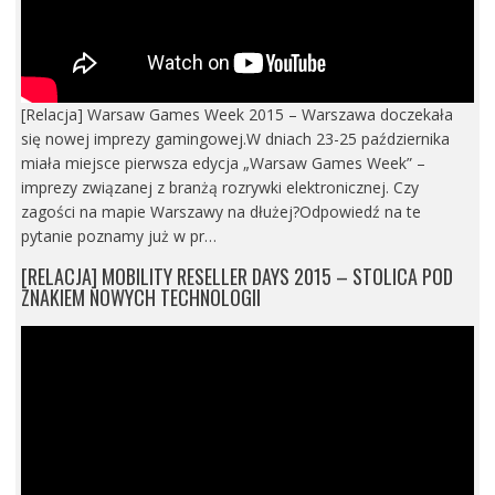
[Relacja] Warsaw Games Week 2015 – Warszawa doczekała
się nowej imprezy gamingowej.W dniach 23-25 października
miała miejsce pierwsza edycja „Warsaw Games Week” –
imprezy związanej z branżą rozrywki elektronicznej. Czy
zagości na mapie Warszawy na dłużej?Odpowiedź na te
pytanie poznamy już w pr…
[RELACJA] MOBILITY RESELLER DAYS 2015 – STOLICA POD
ZNAKIEM NOWYCH TECHNOLOGII