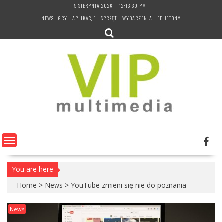
Skip
5 SIERPNIA 2026
12:13:40 PM
to
NEWS
GRY
APLIKACJE
SPRZĘT
WYDARZENIA
FELIETONY
content
You are here
Home
>
News
>
YouTube zmieni się nie do poznania
News