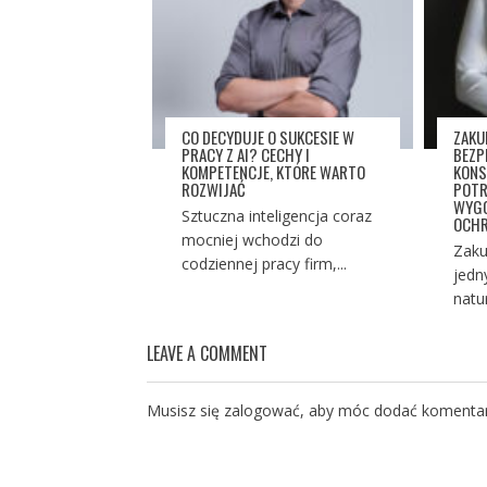
CO DECYDUJE O SUKCESIE W
ZAKU
PRACY Z AI? CECHY I
BEZP
KOMPETENCJE, KTÓRE WARTO
KONS
ROZWIJAĆ
POTR
WYGO
Sztuczna inteligencja coraz
OCHR
mocniej wchodzi do
Zaku
codziennej pracy firm,...
jedn
natu
LEAVE A COMMENT
Musisz się
zalogować
, aby móc dodać komentar