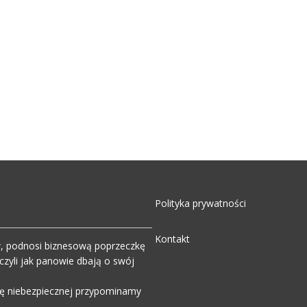
Polityka prywatności
Kontakt
w, podnosi biznesową poprzeczkę
zyli jak panowie dbają o swój
wdę niebezpiecznej przypominamy