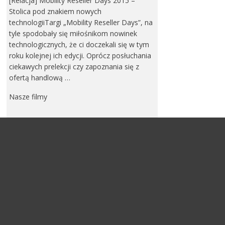
[Relacja] Mobility Reseller Days 2015 –
Stolica pod znakiem nowych
technologiiTargi „Mobility Reseller Days”, na
tyle spodobały się miłośnikom nowinek
technologicznych, że ci doczekali się w tym
roku kolejnej ich edycji. Oprócz posłuchania
ciekawych prelekcji czy zapoznania się z
ofertą handlową …
Nasze filmy