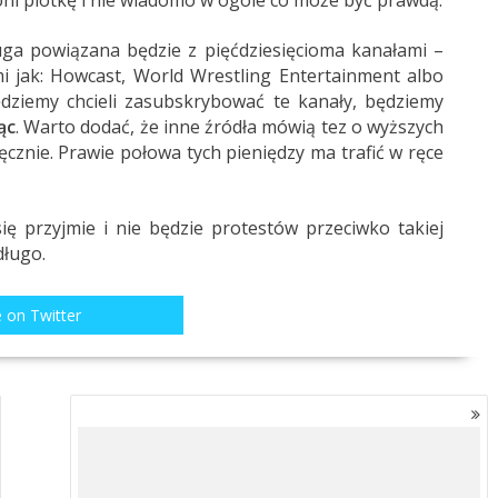
oni plotkę i nie wiadomo w ogóle co może być prawdą.
uga powiązana będzie z pięćdziesięcioma kanałami –
i jak: Howcast, World Wrestling Entertainment albo
dziemy chcieli zasubskrybować te kanały, będziemy
ąc
. Warto dodać, że inne źródła mówią tez o wyższych
cznie. Prawie połowa tych pieniędzy ma trafić w ręce
ę przyjmie i nie będzie protestów przeciwko takiej
długo.
 on Twitter