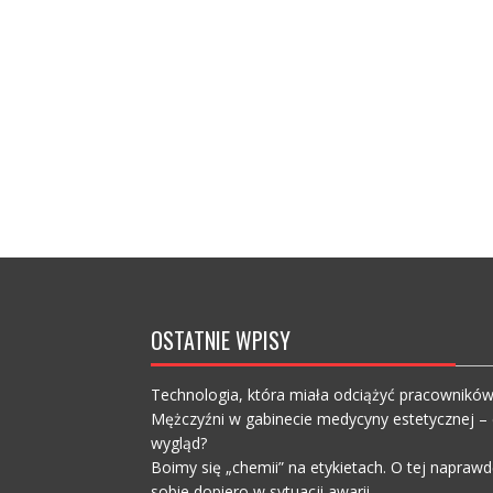
OSTATNIE WPISY
Technologia, która miała odciążyć pracownikó
Mężczyźni w gabinecie medycyny estetycznej – c
wygląd?
Boimy się „chemii” na etykietach. O tej napra
sobie dopiero w sytuacji awarii