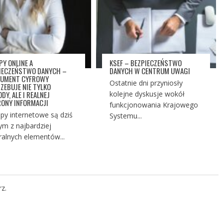
PY ONLINE A
KSEF – BEZPIECZEŃSTWO
IECZEŃSTWO DANYCH –
DANYCH W CENTRUM UWAGI
UMENT CYFROWY
Ostatnie dni przyniosły
ZEBUJE NIE TYLKO
DY, ALE I REALNEJ
kolejne dyskusje wokół
ONY INFORMACJI
funkcjonowania Krajowego
py internetowe są dziś
Systemu...
ym z najbardziej
ralnych elementów...
z.