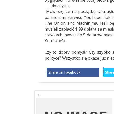
wyglądać? To właśnie tutaj plotka g
Mówi się, że na początku cała usł
partnerami serwisu YouTube, takim
The Onion and Machinima. Jeśli bę
musieli zapłacić
1,99 dolara za miesi
stawkach, nawet do 5 dolarów miesię
YouTube’a.
Czy to dobry pomysł? Czy szybko si
polityce? Wszystko się okaże już nie
Share on Facebook
Share
NAWIGACJA
PO
WPISACH