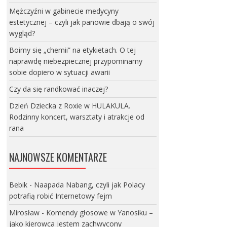
Mężczyźni w gabinecie medycyny
estetycznej – czyli jak panowie dbają o swój
wygląd?
Boimy się „chemii” na etykietach. O tej
naprawdę niebezpiecznej przypominamy
sobie dopiero w sytuacji awarii
Czy da się randkować inaczej?
Dzień Dziecka z Roxie w HULAKULA.
Rodzinny koncert, warsztaty i atrakcje od
rana
NAJNOWSZE KOMENTARZE
Bebik
-
Naapada Nabang, czyli jak Polacy
potrafią robić Internetowy fejm
Mirosław
-
Komendy głosowe w Yanosiku –
jako kierowca jestem zachwycony