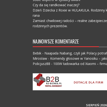
Czy da się randkować inaczej?
Dzień Dziecka z Roxie w HULAKULA. Rodzinny ko
rana
Zamiast chwilowej radości – realne zabezpiecz
rodzinnych prezentów.
NAJNOWSZE KOMENTARZE
Bebik
-
Naapada Nabang, czyli jak Polacy potraf
Mirosław
-
Komendy głosowe w Yanosiku – jak
Policjusz88
-
100W ładowarka od Xiaomi – firma
SIERPIEŃ 2026