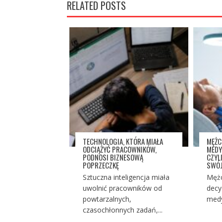
RELATED POSTS
TECHNOLOGIA, KTÓRA MIAŁA
MĘŻC
ODCIĄŻYĆ PRACOWNIKÓW,
MEDY
PODNOSI BIZNESOWĄ
CZYL
POPRZECZKĘ
SWÓJ
Sztuczna inteligencja miała
Mężc
uwolnić pracowników od
decy
powtarzalnych,
medy
czasochłonnych zadań,...