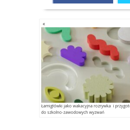
NAWIGACJA
PO
WPISACH
Łamigłówki jako wakacyjna rozrywka i przygo
do szkolno-zawodowych wyzwań