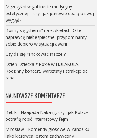
Mężczyźni w gabinecie medycyny
estetycznej – czyli jak panowie dbają o swój
wygląd?
Boimy się „chemii” na etykietach. O tej
naprawdę niebezpiecznej przypominamy
sobie dopiero w sytuacji awarii
Czy da się randkować inaczej?
Dzień Dziecka z Roxie w HULAKULA.
Rodzinny koncert, warsztaty i atrakcje od
rana
NAJNOWSZE KOMENTARZE
Bebik
-
Naapada Nabang, czyli jak Polacy
potrafią robić Internetowy fejm
Mirosław
-
Komendy głosowe w Yanosiku –
jako kierowca jestem zachwycony