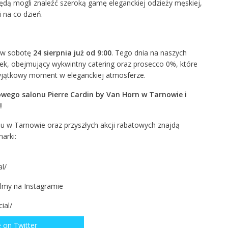
 będą mogli znaleźć szeroką gamę eleganckiej odzieży męskiej,
 na co dzień.
 w sobotę
24 sierpnia już od 9:00
. Tego dnia na naszych
ek, obejmujący wykwintny catering oraz prosecco 0%, które
yjątkowy moment w eleganckiej atmosferze.
wego salonu Pierre Cardin by Van Horn w Tarnowie i
!
nu w Tarnowie oraz przyszłych akcji rabatowych znajdą
arki:
l/
filmy na Instagramie
ial/
 on Twitter