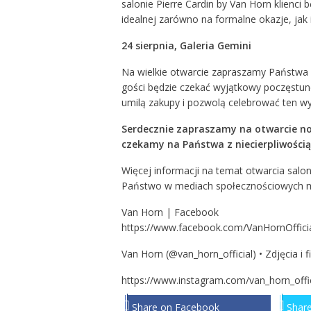
salonie Pierre Cardin by Van Horn klienci
idealnej zarówno na formalne okazje, jak i
24 sierpnia, Galeria Gemini
Na wielkie otwarcie zapraszamy Państwa
gości będzie czekać wyjątkowy poczęstun
umilą zakupy i pozwolą celebrować ten w
Serdecznie zapraszamy na otwarcie no
czekamy na Państwa z niecierpliwością
Więcej informacji na temat otwarcia salo
Państwo w mediach społecznościowych m
Van Horn | Facebook
https://www.facebook.com/VanHornOfficia
Van Horn (@van_horn_official) • Zdjęcia i 
https://www.instagram.com/van_horn_offic
Share on Facebook
Share