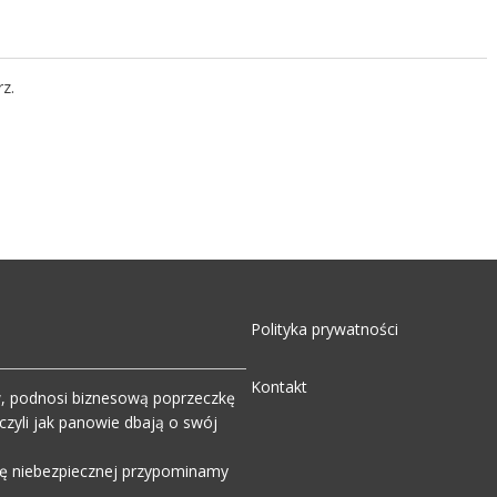
z.
Polityka prywatności
Kontakt
w, podnosi biznesową poprzeczkę
zyli jak panowie dbają o swój
wdę niebezpiecznej przypominamy