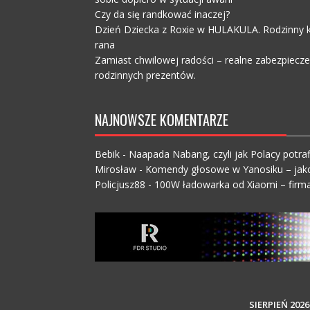
Czy da się randkować inaczej?
Dzień Dziecka z Roxie w HULAKULA. Rodzinny ko
rana
Zamiast chwilowej radości – realne zabezpiecz
rodzinnych prezentów.
NAJNOWSZE KOMENTARZE
Bebik
-
Naapada Nabang, czyli jak Polacy potraf
Mirosław
-
Komendy głosowe w Yanosiku – jak
Policjusz88
-
100W ładowarka od Xiaomi – firma
SIERPIEŃ 2026