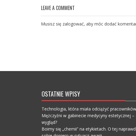
LEAVE A COMMENT
Musisz się
zalogować
, aby móc dodać komentar
OSTATNIE WPISY
Technologia, która miała odciążyć pracownikó
Mężczyźni w gabinecie medycyny estetycznej – c
wygląd?
Boimy się „chemii” na etykietach. O tej napra
sobie dopiero w sytuacji awarii