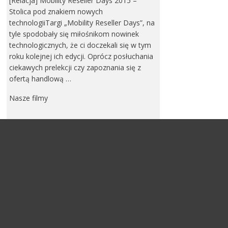
[Relacja] Mobility Reseller Days 2015 –
Stolica pod znakiem nowych
technologiiTargi „Mobility Reseller Days”, na
tyle spodobały się miłośnikom nowinek
technologicznych, że ci doczekali się w tym
roku kolejnej ich edycji. Oprócz posłuchania
ciekawych prelekcji czy zapoznania się z
ofertą handlową …
Nasze filmy