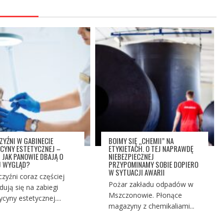
ZYŹNI W GABINECIE
BOIMY SIĘ „CHEMII” NA
CYNY ESTETYCZNEJ –
ETYKIETACH. O TEJ NAPRAWDĘ
I JAK PANOWIE DBAJĄ O
NIEBEZPIECZNEJ
 WYGLĄD?
PRZYPOMINAMY SOBIE DOPIERO
W SYTUACJI AWARII
zyźni coraz częściej
Pożar zakładu odpadów w
dują się na zabiegi
Mszczonowie. Płonące
cyny estetycznej....
magazyny z chemikaliami...