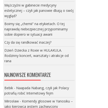
Mężczyźni w gabinecie medycyny
estetycznej – czyli jak panowie dbają o swój
wygląd?
Boimy się „chemii” na etykietach. O tej
naprawdę niebezpiecznej przypominamy
sobie dopiero w sytuacji awarii
Czy da się randkować inaczej?
Dzień Dziecka z Roxie w HULAKULA.
Rodzinny koncert, warsztaty i atrakcje od
rana
NAJNOWSZE KOMENTARZE
Bebik
-
Naapada Nabang, czyli jak Polacy
potrafią robić Internetowy fejm
Mirosław
-
Komendy głosowe w Yanosiku –
jako kierowca jestem zachwycony