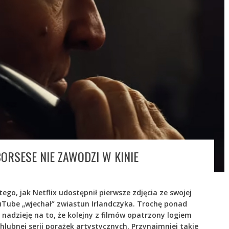
ORSESE NIE ZAWODZI W KINIE
ego, jak Netflix udostępnił pierwsze zdjęcia ze swojej
uTube „wjechał” zwiastun Irlandczyka. Trochę ponad
 nadzieję na to, że kolejny z filmów opatrzony logiem
lubnej serii porażek artystycznych. Przynajmniej takie