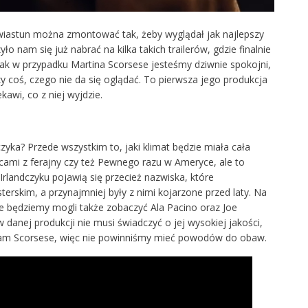
wiastun można zmontować tak, żeby wyglądał jak najlepszy
yło nam się już nabrać na kilka takich trailerów, gdzie finalnie
ak w przypadku Martina Scorsese jesteśmy dziwnie spokojni,
 coś, czego nie da się oglądać. To pierwsza jego produkcja
kawi, co z niej wyjdzie.
yka? Przede wszystkim to, jaki klimat będzie miała cała
cami z ferajny czy też Pewnego razu w Ameryce, ale to
rlandczyku pojawią się przecież nazwiska, które
erskim, a przynajmniej były z nimi kojarzone przed laty. Na
le będziemy mogli także zobaczyć Ala Pacino oraz Joe
danej produkcji nie musi świadczyć o jej wysokiej jakości,
 sam Scorsese, więc nie powinniśmy mieć powodów do obaw.