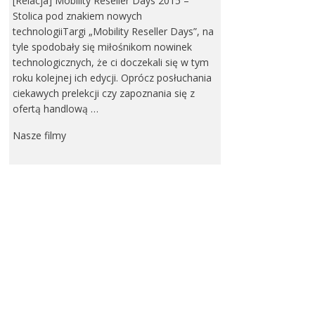
[Relacja] Mobility Reseller Days 2015 –
Stolica pod znakiem nowych
technologiiTargi „Mobility Reseller Days”, na
tyle spodobały się miłośnikom nowinek
technologicznych, że ci doczekali się w tym
roku kolejnej ich edycji. Oprócz posłuchania
ciekawych prelekcji czy zapoznania się z
ofertą handlową …
Nasze filmy