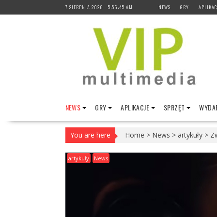
Skip
7 SIERPNIA 2026
5:56:46 AM
NEWS
GRY
APLIKAC
to
content
NEWS
GRY
APLIKACJE
SPRZĘT
WYDAR
You are here
Home
>
News
>
artykuły
>
Zw
artykuły
News