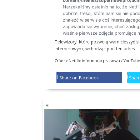
Telewizory, które pozwolą wam cieszyć si
internetowym, wchodząc
pod ten adres
.
Źródło:
Netflix
informacja prasowa / YouTube
Share on Facebook
Share
NAWIGACJA
PO
WPISACH