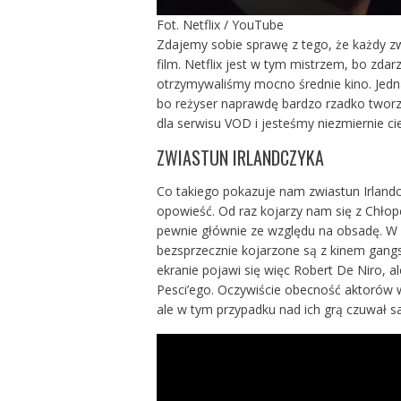
Fot. Netflix / YouTube
Zdajemy sobie sprawę z tego, że każdy z
film. Netflix jest w tym mistrzem, bo zdarz
otrzymywaliśmy mocno średnie kino. Jedn
bo reżyser naprawdę bardzo rzadko tworzy
dla serwisu VOD i jesteśmy niezmiernie cie
ZWIASTUN IRLANDCZYKA
Co takiego pokazuje nam zwiastun Irlandcz
opowieść. Od raz kojarzy nam się z Chłop
pewnie głównie ze względu na obsadę. W I
bezsprzecznie kojarzone są z kinem gangst
ekranie pojawi się więc Robert De Niro, a
Pesci’ego. Oczywiście obecność aktorów w 
ale w tym przypadku nad ich grą czuwał