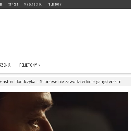
JE
SPRZĘT
WYDARZENIA
FELIETONY
ZENIA
FELIETONY
iastun Irlandczyka – Scorsese nie zawodzi w kinie gangsterskim