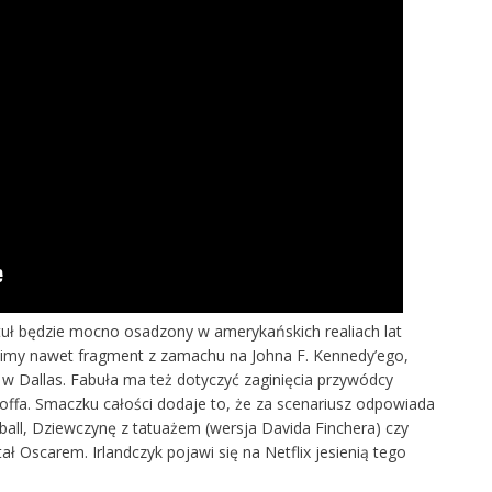
tuł będzie mocno osadzony w amerykańskich realiach lat
idzimy nawet fragment z zamachu na Johna F. Kennedy’ego,
 w Dallas. Fabuła ma też dotyczyć zaginięcia przywódcy
ffa. Smaczku całości dodaje to, że za scenariusz odpowiada
yball, Dziewczynę z tatuażem (wersja Davida Finchera) czy
ał Oscarem. Irlandczyk pojawi się na Netflix jesienią tego