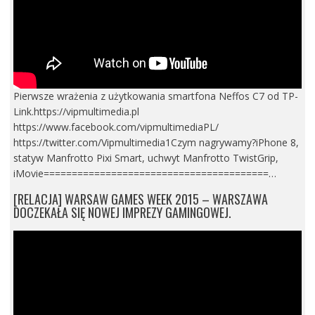
Pierwsze wrażenia z użytkowania smartfona Neffos C7 od TP-
Link.https://vipmultimedia.pl
https://www.facebook.com/vipmultimediaPL/
https://twitter.com/Vipmultimedia1Czym nagrywamy?iPhone 8,
statyw Manfrotto Pixi Smart, uchwyt Manfrotto TwistGrip,
iMovie========================================…
[RELACJA] WARSAW GAMES WEEK 2015 – WARSZAWA
DOCZEKAŁA SIĘ NOWEJ IMPREZY GAMINGOWEJ.