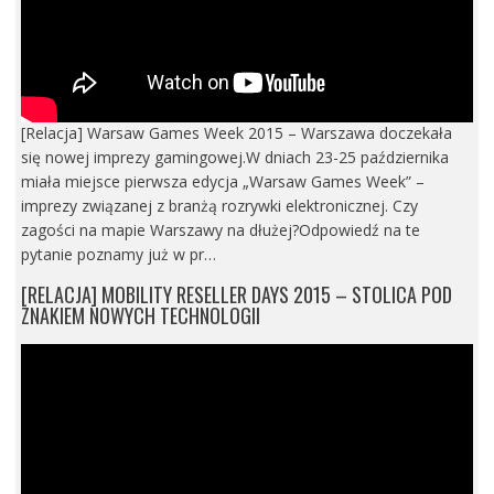
[Relacja] Warsaw Games Week 2015 – Warszawa doczekała
się nowej imprezy gamingowej.W dniach 23-25 października
miała miejsce pierwsza edycja „Warsaw Games Week” –
imprezy związanej z branżą rozrywki elektronicznej. Czy
zagości na mapie Warszawy na dłużej?Odpowiedź na te
pytanie poznamy już w pr…
[RELACJA] MOBILITY RESELLER DAYS 2015 – STOLICA POD
ZNAKIEM NOWYCH TECHNOLOGII