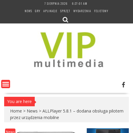
Skip
7 SIERPNIA 2026
6:27:02 AM
to
NEWS
GRY
APLIKACJE
SPRZĘT
WYDARZENIA
FELIETONY
content
You are here
Home
>
News
>
ALLPlayer 5.8.1 – dodana obsługa pilotem
przez urządzenia mobilne
News