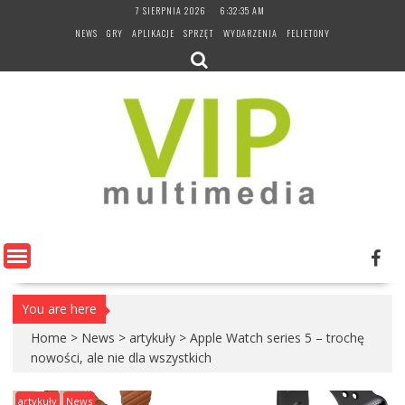
Skip
7 SIERPNIA 2026
6:32:36 AM
to
NEWS
GRY
APLIKACJE
SPRZĘT
WYDARZENIA
FELIETONY
content
You are here
Home
>
News
>
artykuły
>
Apple Watch series 5 – trochę
nowości, ale nie dla wszystkich
artykuły
News