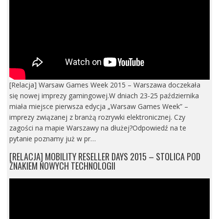
[Relacja] Warsaw Games Week 2015 – Warszawa doczekała
się nowej imprezy gamingowej.W dniach 23-25 października
miała miejsce pierwsza edycja „Warsaw Games Week” –
imprezy związanej z branżą rozrywki elektronicznej. Czy
zagości na mapie Warszawy na dłużej?Odpowiedź na te
pytanie poznamy już w pr…
[RELACJA] MOBILITY RESELLER DAYS 2015 – STOLICA POD
ZNAKIEM NOWYCH TECHNOLOGII