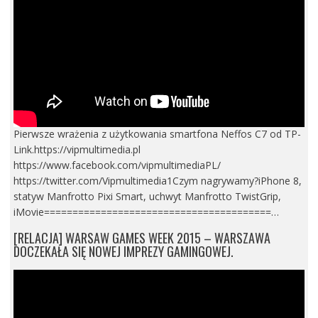
Pierwsze wrażenia z użytkowania smartfona Neffos C7 od TP-
Link.https://vipmultimedia.pl
https://www.facebook.com/vipmultimediaPL/
https://twitter.com/Vipmultimedia1Czym nagrywamy?iPhone 8,
statyw Manfrotto Pixi Smart, uchwyt Manfrotto TwistGrip,
iMovie========================================…
[RELACJA] WARSAW GAMES WEEK 2015 – WARSZAWA
DOCZEKAŁA SIĘ NOWEJ IMPREZY GAMINGOWEJ.