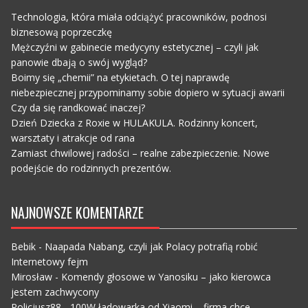
Technologia, która miała odciążyć pracowników, podnosi
biznesową poprzeczkę
Mężczyźni w gabinecie medycyny estetycznej – czyli jak
panowie dbają o swój wygląd?
Boimy się „chemii” na etykietach. O tej naprawdę
niebezpiecznej przypominamy sobie dopiero w sytuacji awarii
Czy da się randkować inaczej?
Dzień Dziecka z Roxie w HULAKULA. Rodzinny koncert,
warsztaty i atrakcje od rana
Zamiast chwilowej radości – realne zabezpieczenie. Nowe
podejście do rodzinnych prezentów.
NAJNOWSZE KOMENTARZE
Bebik
-
Naapada Nabang, czyli jak Polacy potrafią robić
Internetowy fejm
Mirosław
-
Komendy głosowe w Yanosiku – jako kierowca
jestem zachwycony
Policjusz88
-
100W ładowarka od Xiaomi – firma chce