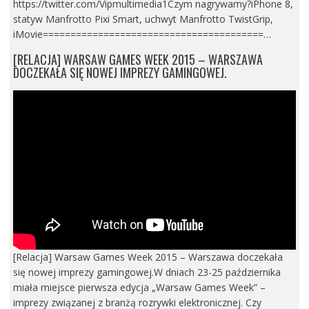
https://twitter.com/Vipmultimedia1Czym nagrywamy?iPhone 8,
statyw Manfrotto Pixi Smart, uchwyt Manfrotto TwistGrip,
iMovie========================================…
[RELACJA] WARSAW GAMES WEEK 2015 – WARSZAWA
DOCZEKAŁA SIĘ NOWEJ IMPREZY GAMINGOWEJ.
[Relacja] Warsaw Games Week 2015 – Warszawa doczekała
się nowej imprezy gamingowej.W dniach 23-25 października
miała miejsce pierwsza edycja „Warsaw Games Week” –
imprezy związanej z branżą rozrywki elektronicznej. Czy