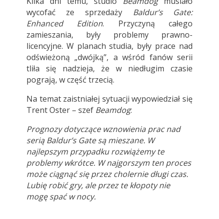
Kilka dni temu, studio
Beamdog
musiało
wycofać ze sprzedaży
Baldur’s Gate:
Enhanced Edition
. Przyczyną całego
zamieszania, były problemy prawno-
licencyjne. W planach studia, były prace nad
odświeżoną „dwójką”, a wśród fanów serii
tliła się nadzieja, że w niedługim czasie
pograją, w część trzecią.
Na temat zaistniałej sytuacji wypowiedział się
Trent Oster – szef
Beamdog
:
Prognozy dotyczące wznowienia prac nad
serią
Baldur’s Gate
są mieszane. W
najlepszym przypadku rozwiążemy te
problemy wkrótce. W najgorszym ten proces
może ciągnąć się przez cholernie długi czas.
Lubię robić gry, ale przez te kłopoty nie
mogę spać w nocy.