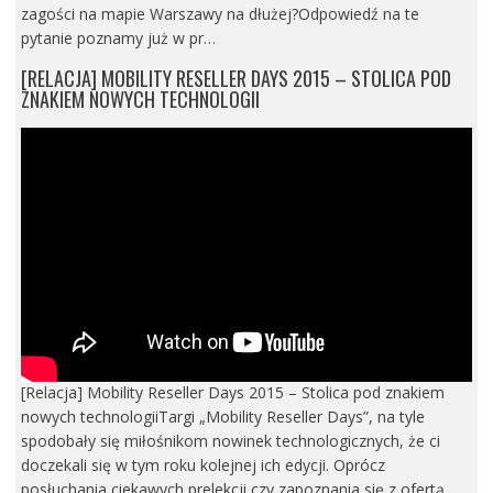
zagości na mapie Warszawy na dłużej?Odpowiedź na te
pytanie poznamy już w pr…
[RELACJA] MOBILITY RESELLER DAYS 2015 – STOLICA POD
ZNAKIEM NOWYCH TECHNOLOGII
[Relacja] Mobility Reseller Days 2015 – Stolica pod znakiem
nowych technologiiTargi „Mobility Reseller Days”, na tyle
spodobały się miłośnikom nowinek technologicznych, że ci
doczekali się w tym roku kolejnej ich edycji. Oprócz
posłuchania ciekawych prelekcji czy zapoznania się z ofertą