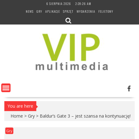
Skip
6 SIERPNIA 2026
2:28:26 AM
to
NEWS
GRY
APLIKACJE
SPRZĘT
WYDARZENIA
FELIETONY
content
You are here
Home
>
Gry
>
Baldur’s Gate 3 – jest szansa na kontynuację!
Gry