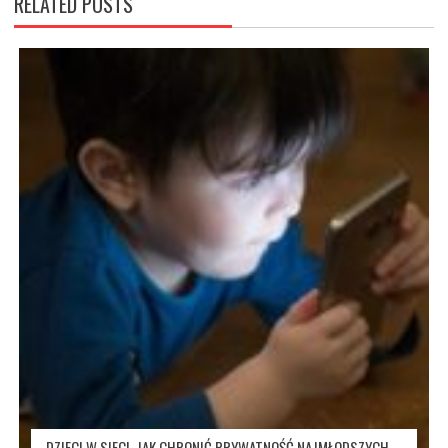
RELATED POSTS
DZIECI W SIECI. JAK CHRONIĆ PRYWATNOŚĆ NAJMŁODSZYCH