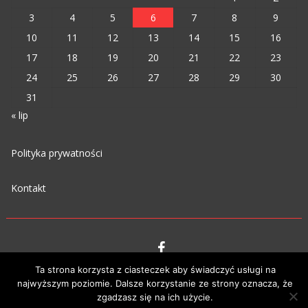
3
4
5
6
7
8
9
10
11
12
13
14
15
16
17
18
19
20
21
22
23
24
25
26
27
28
29
30
31
« lip
Polityka prywatności
Kontakt
Ta strona korzysta z ciasteczek aby świadczyć usługi na
VIPM © 2023
najwyższym poziomie. Dalsze korzystanie ze strony oznacza, że
zgadzasz się na ich użycie.