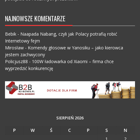
NAJNOWSZE KOMENTARZE
Bebik
-
Naapada Nabang, czyli jak Polacy potrafią robić
Internetowy fejm
Mirosław
-
Komendy głosowe w Yanosiku – jako kierowca
jestem zachwycony
Policjusz88
-
100W ładowarka od Xiaomi – firma chce
wyprzedzić konkurencję
SIERPIEŃ 2026
P
W
Ś
C
P
S
N
1
2