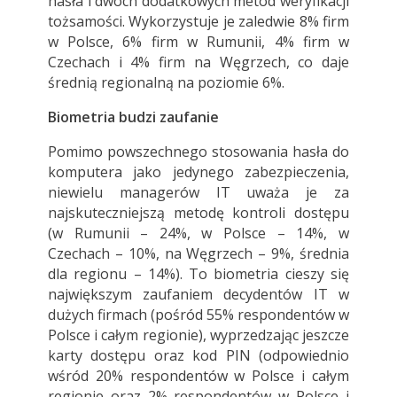
hasła i dwóch dodatkowych metod weryfikacji
tożsamości. Wykorzystuje je zaledwie 8% firm
w Polsce, 6% firm w Rumunii, 4% firm w
Czechach i 4% firm na Węgrzech, co daje
średnią regionalną na poziomie 6%.
Biometria budzi zaufanie
Pomimo powszechnego stosowania hasła do
komputera jako jedynego zabezpieczenia,
niewielu managerów IT uważa je za
najskuteczniejszą metodę kontroli dostępu
(w Rumunii – 24%, w Polsce – 14%, w
Czechach – 10%, na Węgrzech – 9%, średnia
dla regionu – 14%). To biometria cieszy się
największym zaufaniem decydentów IT w
dużych firmach (pośród 55% respondentów w
Polsce i całym regionie), wyprzedzając jeszcze
karty dostępu oraz kod PIN (odpowiednio
wśród 20% respondentów w Polsce i całym
regionie oraz 2% respondentów w Polsce i