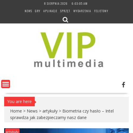
Skip
8 SIERPNIA 2026
6:03:06 AM
to
NEWS
GRY
APLIKACJE
SPRZĘT
WYDARZENIA
FELIETONY
content
You are here
Home
>
News
>
artykuły
>
Biometria czy hasło – Intel
sprawdza jak zabezpieczamy nasz dane
artykuły