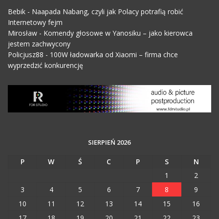
Bebik
-
Naapada Nabang, czyli jak Polacy potrafią robić
Internetowy fejm
Mirosław
-
Komendy głosowe w Yanosiku – jako kierowca
jestem zachwycony
Policjusz88
-
100W ładowarka od Xiaomi – firma chce
wyprzedzić konkurencję
SIERPIEŃ 2026
P
W
Ś
C
P
S
N
1
2
3
4
5
6
7
8
9
10
11
12
13
14
15
16
17
18
19
20
21
22
23