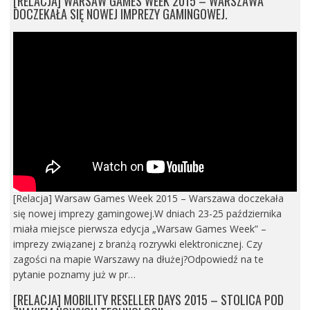
[RELACJA] WARSAW GAMES WEEK 2015 – WARSZAWA
DOCZEKAŁA SIĘ NOWEJ IMPREZY GAMINGOWEJ.
[Relacja] Warsaw Games Week 2015 – Warszawa doczekała
się nowej imprezy gamingowej.W dniach 23-25 października
miała miejsce pierwsza edycja „Warsaw Games Week” –
imprezy związanej z branżą rozrywki elektronicznej. Czy
zagości na mapie Warszawy na dłużej?Odpowiedź na te
pytanie poznamy już w pr…
[RELACJA] MOBILITY RESELLER DAYS 2015 – STOLICA POD