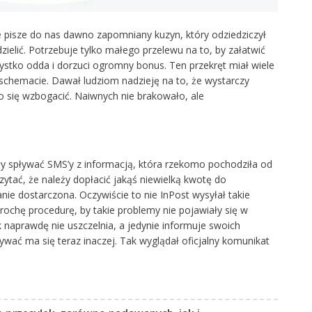
ie pisze do nas dawno zapomniany kuzyn, który odziedziczył
ielić. Potrzebuje tylko małego przelewu na to, by załatwić
ystko odda i dorzuci ogromny bonus. Ten przekręt miał wiele
schemacie. Dawał ludziom nadzieję na to, że wystarczy
ko się wzbogacić. Naiwnych nie brakowało, ale
ły spływać SMS’y z informacją, która rzekomo pochodziła od
tać, że należy dopłacić jakąś niewielką kwotę do
anie dostarczona. Oczywiście to nie InPost wysyłał takie
rochę procedurę, by takie problemy nie pojawiały się w
k naprawdę nie uszczelnia, a jedynie informuje swoich
bywać ma się teraz inaczej. Tak wyglądał oficjalny komunikat