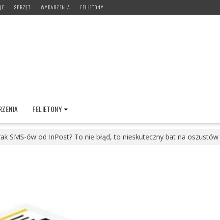
JE
SPRZĘT
WYDARZENIA
FELIETONY
ZENIA
FELIETONY
ak SMS-ów od InPost? To nie błąd, to nieskuteczny bat na oszustów