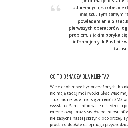
„Informacje o statusi
odbieranych, są obecnie 
miejscu. Tym samym rez
powiadamiania o status
pierwszych operatorów logi
problem, z jakim boryka się
informujemy: InPost nie w
statusi
CO TO OZNACZA DLA KLIENTA?
Wiele osób może być przerażonych, bo nie 
nie mają takiej możliwości. Skąd więc ma
Tutaj nic nie powinno się zmienić i SMS 
wysyłana. Same informacje o śledzeniu prz
internetową. Brak SMS-ów od InPost infor
nie zapycha naszej skrzynki odbiorczej. T
prośbą o dopłatę dalej mogą przychodzić,