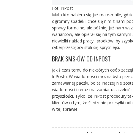
Fot. InPost
Mało kto nabiera się już ma e-maile, gdz
ogromny spadek i chce się nim z nami podz
sprawy formalne, ale później już nam wsz
wariantów, ale opierał się na tym samym 
niewielki nakład pracy i środków, by szyb
cyberprzestępcy stali się sprytniejsi.
BRAK SMS-ÓW OD INPOST
Jakiś czas temu do niektórych osób zaczę
InPostu. W wiadomości można było przeczy
zamawianej paczki, bo ta inaczej nie zost
wiadomości i teraz ma zamiar uszczelnić t
przyszłości. Tylko, że InPost procedury ta
klientów o tym, że śledzenie przesyłki od
w tej sprawie: