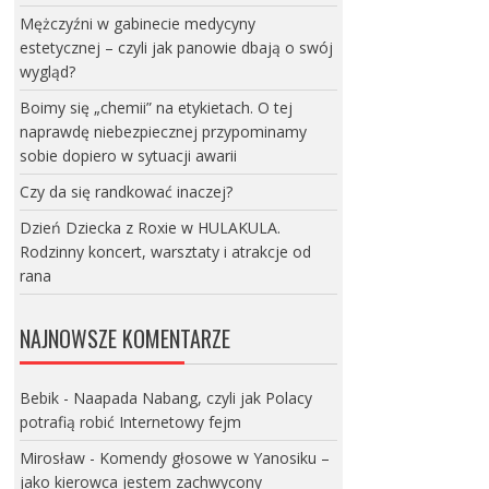
Mężczyźni w gabinecie medycyny
estetycznej – czyli jak panowie dbają o swój
wygląd?
Boimy się „chemii” na etykietach. O tej
naprawdę niebezpiecznej przypominamy
sobie dopiero w sytuacji awarii
Czy da się randkować inaczej?
Dzień Dziecka z Roxie w HULAKULA.
Rodzinny koncert, warsztaty i atrakcje od
rana
NAJNOWSZE KOMENTARZE
Bebik
-
Naapada Nabang, czyli jak Polacy
potrafią robić Internetowy fejm
Mirosław
-
Komendy głosowe w Yanosiku –
jako kierowca jestem zachwycony