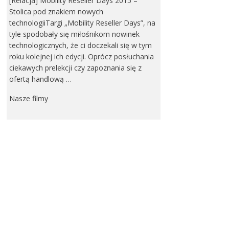
[Relacja] Mobility Reseller Days 2015 –
Stolica pod znakiem nowych
technologiiTargi „Mobility Reseller Days”, na
tyle spodobały się miłośnikom nowinek
technologicznych, że ci doczekali się w tym
roku kolejnej ich edycji. Oprócz posłuchania
ciekawych prelekcji czy zapoznania się z
ofertą handlową …
Nasze filmy