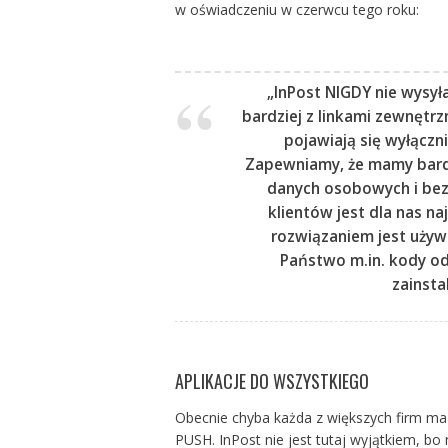
w oświadczeniu w czerwcu tego roku:
„InPost NIGDY nie wysył
bardziej z linkami zewnętrz
pojawiają się wyłączn
Zapewniamy, że mamy bardz
danych osobowych i be
klientów jest dla nas n
rozwiązaniem jest używa
Państwo m.in. kody od
zainsta
APLIKACJE DO WSZYSTKIEGO
Obecnie chyba każda z większych firm m
PUSH. InPost nie jest tutaj wyjątkiem, bo