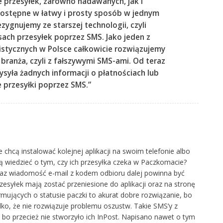
e przesyłek, zarówno nadawanych, jak i
dostępne w łatwy i prosty sposób w jednym
ygnujemy ze starszej technologii, czyli
ach przesyłek poprzez SMS. Jako jeden z
stycznych w Polsce całkowicie rozwiązujemy
 branża, czyli z fałszywymi SMS-ami. Od teraz
ysyła żadnych informacji o płatnościach lub
e przesyłki poprzez SMS.”
chcą instalować kolejnej aplikacji na swoim telefonie albo
ją wiedzieć o tym, czy ich przesyłka czeka w Paczkomacie?
oraz wiadomość e-mail z kodem odbioru dalej powinna być
esyłek mają zostać przeniesione do aplikacji oraz na stronę
mujących o statusie paczki to akurat dobre rozwiązanie, bo
ylko, że nie rozwiązuje problemu oszustw. Takie SMS’y z
 bo przecież nie stworzyło ich InPost. Napisano nawet o tym