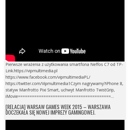
Pierwsze wrażenia z użytkowania smartfona Neffos C7 od TP-
Link.https://vipmultimedia.pl
https://www.facebook.com/vipmultimediaPL/
https://twitter.com/Vipmultimedia1Czym nagrywamy?iPhone 8,
statyw Manfrotto Pixi Smart, uchwyt Manfrotto TwistGrip,
iMovie========================================…
[RELACJA] WARSAW GAMES WEEK 2015 – WARSZAWA
DOCZEKAŁA SIĘ NOWEJ IMPREZY GAMINGOWEJ.