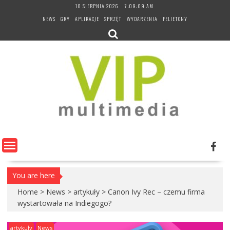
Skip
10 SIERPNIA 2026
7:09:10 AM
to
NEWS
GRY
APLIKACJE
SPRZĘT
WYDARZENIA
FELIETONY
content
You are here
Home
>
News
>
artykuły
>
Canon Ivy Rec – czemu firma
wystartowała na Indiegogo?
artykuły
News