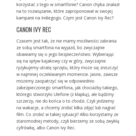
korzystać z tego w smartfonie? Canon chyba znalazł
na to rozwiązanie, które zaproponował w swojej
kampanii na Indiegogo. Czym jest Canon Ivy Rec?
CANON IVY REC
Czasem jest tak, że nie mamy możliwości zabrania
ze sobą smartfona na wyjazd, bo zwyczajnie
obawiamy się o jego bezpieczeństwo. Wybierając
się na spływ kajakowy czy w góry, zwyczajnie
ryzykujemy utratę sprzętu, który może się zniszczyć
w najmniej oczekiwanym momencie. Jasne, zawsze
możemy zaopatrzyć się w odpowiednio
zabezpieczonego smartfona, jak chociażby takiego,
którego stworzyło Ulefone (z klapką), ale bądźmy
szczerzy, nie do końca o to chodzi. Czyli jedziemy
na wakacje, a chcemy zrobić kilka zdjęć lub nagrać
film. Co zrobić w takiej sytuacji? Albo korzystamy ze
staromodnej metody, czyli bierzemy ze sobą zwykłą
cyfrówkę, albo Canon Ivy Rec.