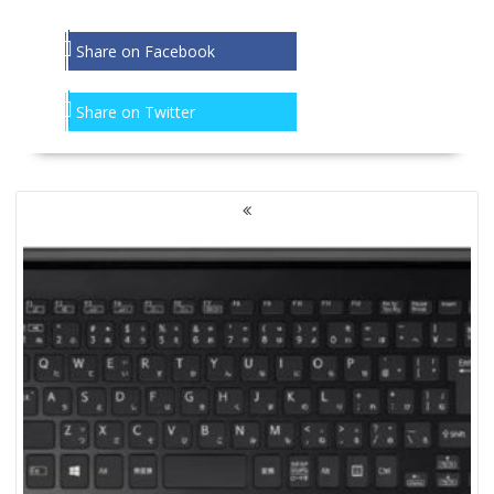
Share on Facebook
Share on Twitter
NAWIGACJA
PO
WPISACH