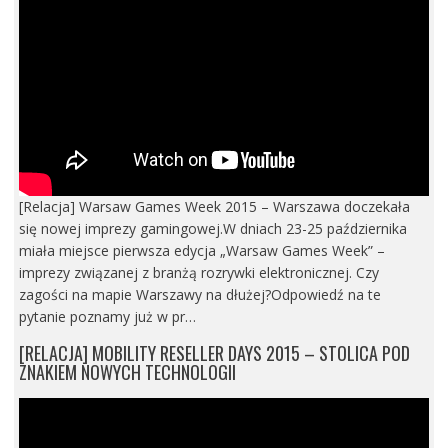
[Relacja] Warsaw Games Week 2015 – Warszawa doczekała
się nowej imprezy gamingowej.W dniach 23-25 października
miała miejsce pierwsza edycja „Warsaw Games Week” –
imprezy związanej z branżą rozrywki elektronicznej. Czy
zagości na mapie Warszawy na dłużej?Odpowiedź na te
pytanie poznamy już w pr…
[RELACJA] MOBILITY RESELLER DAYS 2015 – STOLICA POD
ZNAKIEM NOWYCH TECHNOLOGII