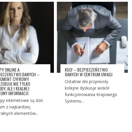
PY ONLINE A
KSEF – BEZPIECZEŃSTWO
IECZEŃSTWO DANYCH –
DANYCH W CENTRUM UWAGI
UMENT CYFROWY
Ostatnie dni przyniosły
ZEBUJE NIE TYLKO
DY, ALE I REALNEJ
kolejne dyskusje wokół
ONY INFORMACJI
funkcjonowania Krajowego
py internetowe są dziś
Systemu...
ym z najbardziej
ralnych elementów...