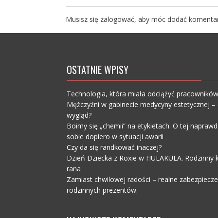
Musisz się
zalogować
, aby móc dodać komentar
OSTATNIE WPISY
Technologia, która miała odciążyć pracownikó
Mężczyźni w gabinecie medycyny estetycznej – c
wygląd?
Boimy się „chemii” na etykietach. O tej napra
sobie dopiero w sytuacji awarii
Czy da się randkować inaczej?
Dzień Dziecka z Roxie w HULAKULA. Rodzinny ko
rana
Zamiast chwilowej radości – realne zabezpiecz
rodzinnych prezentów.