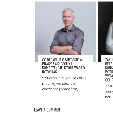
CO DECYDUJE O SUKCESIE W
ZAKU
PRACY Z AI? CECHY I
BEZP
KOMPETENCJE, KTÓRE WARTO
KONS
ROZWIJAĆ
POTR
WYGO
Sztuczna inteligencja coraz
OCHR
mocniej wchodzi do
Zaku
codziennej pracy firm,...
jedn
natu
LEAVE A COMMENT