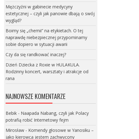
Mężczyźni w gabinecie medycyny
estetycznej – czyli jak panowie dbają o swój
wygląd?
Boimy się „chemii” na etykietach. O tej
naprawdę niebezpiecznej przypominamy
sobie dopiero w sytuacji awarii
Czy da się randkować inaczej?
Dzień Dziecka z Roxie w HULAKULA.
Rodzinny koncert, warsztaty i atrakcje od
rana
NAJNOWSZE KOMENTARZE
Bebik
-
Naapada Nabang, czyli jak Polacy
potrafią robić Internetowy fejm
Mirosław
-
Komendy głosowe w Yanosiku –
jako kierowca jestem zachwycony