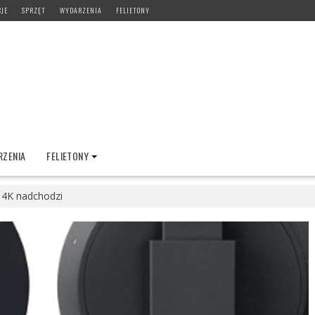
CJE
SPRZĘT
WYDARZENIA
FELIETONY
ZENIA
FELIETONY
4K nadchodzi