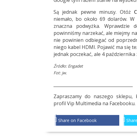
Google tym razem stanie na wysokoś
Są jednak pewne minusy. Otóż
C
niemało, bo około 69 dolarów. W 
znaczna podwyżka. Wprawdzie do
powinniśmy narzekać, ale miejmy na
nie powinien odbiegać od poprzedni
niego kabel HDMI. Pojawić ma się t
jednak poczekać, ale 4 października
Źródło:
Engadet
Fot: jw.
_____________________________________
Zapraszamy do naszego sklepu, 
profil
Vip Multimedia
na Facebooku.
Share on Facebook
Share