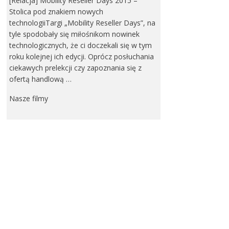
[Relacja] Mobility Reseller Days 2015 –
Stolica pod znakiem nowych
technologiiTargi „Mobility Reseller Days”, na
tyle spodobały się miłośnikom nowinek
technologicznych, że ci doczekali się w tym
roku kolejnej ich edycji. Oprócz posłuchania
ciekawych prelekcji czy zapoznania się z
ofertą handlową …
Nasze filmy