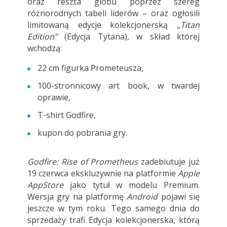
oraz reszta globu poprzez szereg
różnorodnych tabeli liderów – oraz ogłosili
limitowaną edycje kolekcjonerską
„Titan
Edition”
(Edycja Tytana), w skład której
wchodzą:
22 cm figurka Prometeusza,
100-stronnicowy art book, w twardej
oprawie,
T-shirt Godfire,
kupon do pobrania gry.
Godfire: Rise of Prometheus
zadebiutuje już
19 czerwca ekskluzywnie na platformie
Apple
AppStore
jako tytuł w modelu Premium.
Wersja gry na platformę
Android
pojawi się
jeszcze w tym roku. Tego samego dnia do
sprzedaży trafi Edycja kolekcjonerska, którą