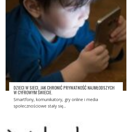
DZIECI W SIECI. JAK CHRONIĆ PRYWATNOŚĆ NAJMŁODSZYCH
W CYFROWYM ŚWIECIE.
Smartfony, komunikatory, gry online i media
społecznościowe stały się...