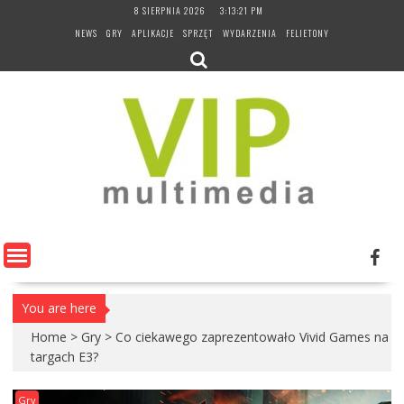
Skip
8 SIERPNIA 2026
3:13:22 PM
to
NEWS
GRY
APLIKACJE
SPRZĘT
WYDARZENIA
FELIETONY
content
You are here
Home
>
Gry
>
Co ciekawego zaprezentowało Vivid Games na
targach E3?
Gry