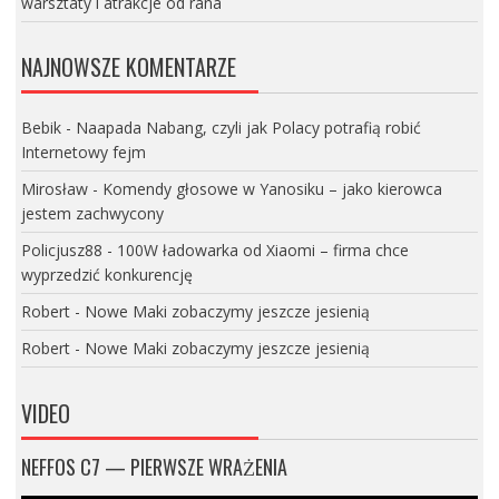
warsztaty i atrakcje od rana
NAJNOWSZE KOMENTARZE
Bebik
-
Naapada Nabang, czyli jak Polacy potrafią robić
Internetowy fejm
Mirosław
-
Komendy głosowe w Yanosiku – jako kierowca
jestem zachwycony
Policjusz88
-
100W ładowarka od Xiaomi – firma chce
wyprzedzić konkurencję
Robert
-
Nowe Maki zobaczymy jeszcze jesienią
Robert
-
Nowe Maki zobaczymy jeszcze jesienią
VIDEO
NEFFOS C7 — PIERWSZE WRAŻENIA