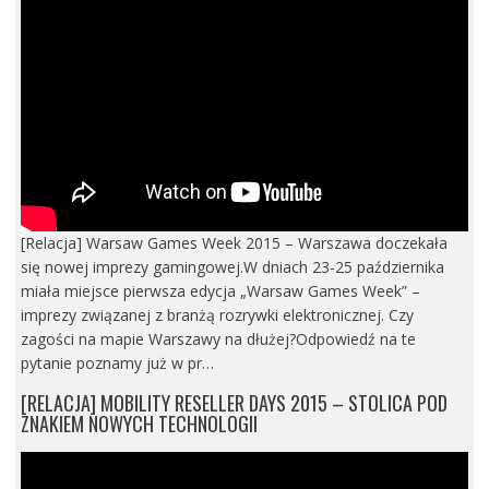
[Relacja] Warsaw Games Week 2015 – Warszawa doczekała
się nowej imprezy gamingowej.W dniach 23-25 października
miała miejsce pierwsza edycja „Warsaw Games Week” –
imprezy związanej z branżą rozrywki elektronicznej. Czy
zagości na mapie Warszawy na dłużej?Odpowiedź na te
pytanie poznamy już w pr…
[RELACJA] MOBILITY RESELLER DAYS 2015 – STOLICA POD
ZNAKIEM NOWYCH TECHNOLOGII