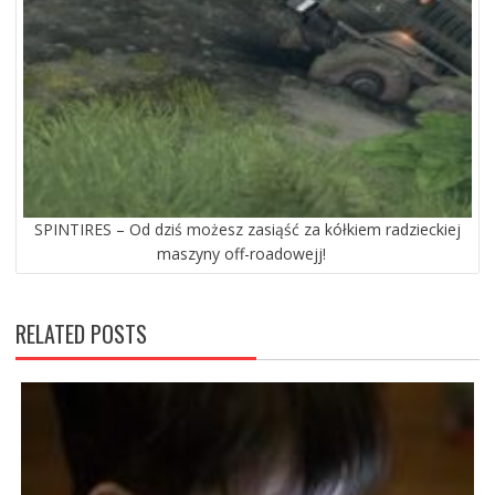
SPINTIRES – Od dziś możesz zasiąść za kółkiem radzieckiej
maszyny off-roadowejj!
RELATED POSTS