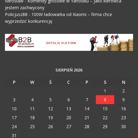
Mirosław
-
Komendy głosowe w Yanosiku – jako kierowca
jestem zachwycony
Policjusz88
-
100W ładowarka od Xiaomi – firma chce
wyprzedzić konkurencję
SIERPIEŃ 2026
P
W
Ś
C
P
S
N
1
2
3
4
5
6
7
8
9
10
11
12
13
14
15
16
17
18
19
20
21
22
23
24
25
26
27
28
29
30
31