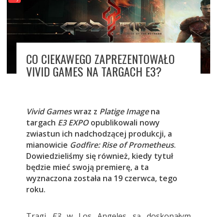
CO CIEKAWEGO ZAPREZENTOWAŁO
VIVID GAMES NA TARGACH E3?
Vivid Games
wraz z
Platige Image
na
targach
E3 EXPO
opublikowali nowy
zwiastun ich nadchodzącej produkcji, a
mianowicie
Godfire: Rise of Prometheus
.
Dowiedzieliśmy się również, kiedy tytuł
będzie mieć swoją premierę, a ta
wyznaczona została na 19 czerwca, tego
roku.
Tragi
E3
w Los Angeles są doskonałym