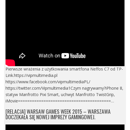
Pierwsze wrażenia z użytkowania smartfona Neffos C7 od TP-
Link.https://vipmultimedia.pl
https://www.facebook.com/vipmultimediaPL/
https://twitter.com/Vipmultimedia1Czym nagrywamy?iPhone 8,
statyw Manfrotto Pixi Smart, uchwyt Manfrotto TwistGrip,
iMovie========================================…
[RELACJA] WARSAW GAMES WEEK 2015 – WARSZAWA
DOCZEKAŁA SIĘ NOWEJ IMPREZY GAMINGOWEJ.