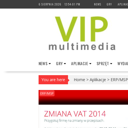
Skip
6 SIERPNIA 2026
12:54:02 PM
NEWS
GRY
APLIKA
to
content
NEWS
GRY
APLIKACJE
SPRZĘT
WYDAR
You are here
Home
>
Aplikacje
>
ERP/MSP
ERP/MSP