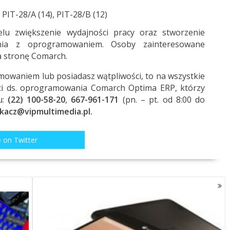
 PIT-28/A (14), PIT-28/B (12)
lu zwiększenie wydajności pracy oraz stworzenie
nia z oprogramowaniem. Osoby zainteresowane
a
stronę
Comarch.
amowaniem lub posiadasz wątpliwości, to na wszystkie
rci ds. oprogramowania Comarch Optima ERP, którzy
:
(22) 100-58-20
,
667-961-171
(pn. – pt. od 8:00 do
kacz@vipmultimedia.pl
.
 on Twitter