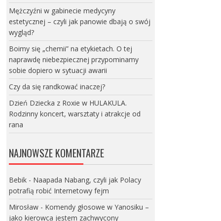
Mężczyźni w gabinecie medycyny
estetycznej – czyli jak panowie dbają o swój
wygląd?
Boimy się „chemii” na etykietach. O tej
naprawdę niebezpiecznej przypominamy
sobie dopiero w sytuacji awarii
Czy da się randkować inaczej?
Dzień Dziecka z Roxie w HULAKULA.
Rodzinny koncert, warsztaty i atrakcje od
rana
NAJNOWSZE KOMENTARZE
Bebik
-
Naapada Nabang, czyli jak Polacy
potrafią robić Internetowy fejm
Mirosław
-
Komendy głosowe w Yanosiku –
jako kierowca jestem zachwycony