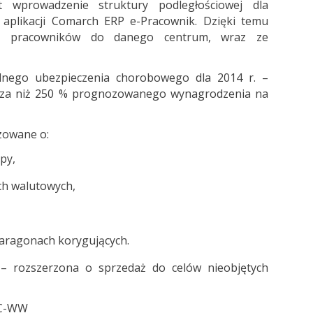
t wprowadzenie struktury podległościowej dla
 aplikacji Comarch ERP e-Pracownik. Dzięki temu
nie pracowników do danego centrum, wraz ze
lnego ubezpieczenia chorobowego dla 2014 r. –
ższa niż 250 % prognozowanego wynagrodzenia na
zowane o:
py,
h walutowych,
paragonach korygujących.
– rozszerzona o sprzedaż do celów nieobjętych
KC-WW