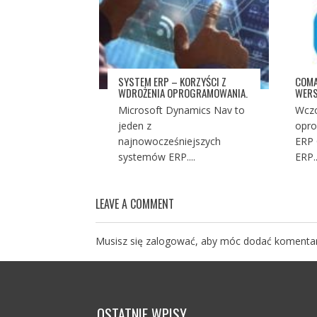
SYSTEM ERP – KORZYŚCI Z
COMA
WDROŻENIA OPROGRAMOWANIA.
WERS
Microsoft Dynamics Nav to
Wczo
jeden z
opr
najnowocześniejszych
ERP 
systemów ERP....
ERP..
LEAVE A COMMENT
Musisz się
zalogować
, aby móc dodać komentar
OSTATNIE WPISY