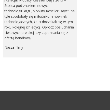
[Relacja] Mobility Reseller Days 2015 –
Stolica pod znakiem nowych
technologiiTargi „Mobility Reseller Days”, na
tyle spodobały się miłośnikom nowinek
technologicznych, że ci doczekali się w tym
roku kolejnej ich edycji. Oprócz posłuchania
ciekawych prelekcji czy zapoznania się z
ofertą handlową …
Nasze filmy