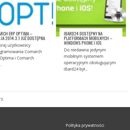
RCH ERP OPTIMA –
IBARD24 DOSTĘPNY NA
JA 2014.3.1 JUŻ DOSTĘPNA
PLATFORMACH MOBILNYCH –
WINDOWS PHONE I IOS
raj użytkownicy
Do niedawna jedynym
ogramowania Comarch
mobilnym systemem
Optima i Comarch
operacyjnym obsługującym
.
iBard24 był...
z.
Polityka prywatności