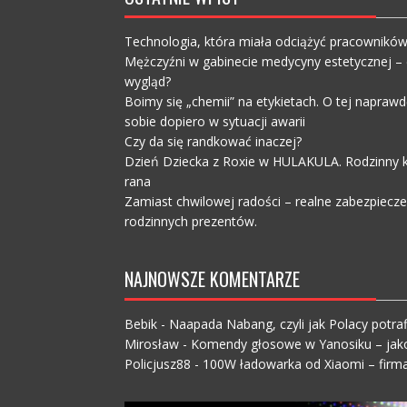
Technologia, która miała odciążyć pracownikó
Mężczyźni w gabinecie medycyny estetycznej – c
wygląd?
Boimy się „chemii” na etykietach. O tej napra
sobie dopiero w sytuacji awarii
Czy da się randkować inaczej?
Dzień Dziecka z Roxie w HULAKULA. Rodzinny ko
rana
Zamiast chwilowej radości – realne zabezpiecz
rodzinnych prezentów.
NAJNOWSZE KOMENTARZE
Bebik
-
Naapada Nabang, czyli jak Polacy potraf
Mirosław
-
Komendy głosowe w Yanosiku – jak
Policjusz88
-
100W ładowarka od Xiaomi – firma