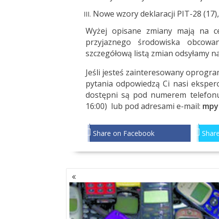
Nowe wzory deklaracji PIT-28 (17),
Wyżej opisane zmiany mają na ce
przyjaznego środowiska obcowa
szczegółową listą zmian odsyłamy n
Jeśli jesteś zainteresowany oprogr
pytania odpowiedzą Ci nasi ekspe
dostępni są pod numerem telefonu
16:00) lub pod adresami e-mail:
mpy
Share on Facebook
Share
NAWIGACJA
PO
WPISACH