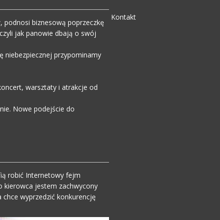
Kontakt
w, podnosi biznesową poprzeczkę
zyli jak panowie dbają o swój
wdę niebezpiecznej przypominamy
ncert, warsztaty i atrakcje od
enie. Nowe podejście do
ią robić Internetowy fejm
o kierowca jestem zachwycony
 chce wyprzedzić konkurencję