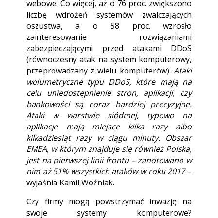
webowe. Co więcej, aż o 76 proc. zwiększono
liczbę wdrożeń systemów zwalczających
oszustwa, a o 58 proc. wzrosło
zainteresowanie rozwiązaniami
zabezpieczającymi przed atakami DDoS
(równoczesny atak na system komputerowy,
przeprowadzany z wielu komputerów).
Ataki
wolumetryczne typu DDoS, które mają na
celu uniedostępnienie stron, aplikacji, czy
bankowości są coraz bardziej precyzyjne.
Ataki w warstwie siódmej, typowo na
aplikacje mają miejsce kilka razy albo
kilkadziesiąt razy w ciągu minuty. Obszar
EMEA, w którym znajduje się również Polska,
jest na pierwszej linii frontu – zanotowano w
nim aż 51% wszystkich ataków w roku 2017
–
wyjaśnia
Kamil Woźniak.
Czy firmy mogą powstrzymać inwazję na
swoje systemy komputerowe?