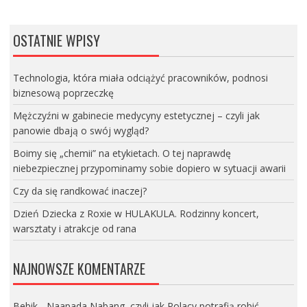
OSTATNIE WPISY
Technologia, która miała odciążyć pracowników, podnosi
biznesową poprzeczkę
Mężczyźni w gabinecie medycyny estetycznej – czyli jak
panowie dbają o swój wygląd?
Boimy się „chemii” na etykietach. O tej naprawdę
niebezpiecznej przypominamy sobie dopiero w sytuacji awarii
Czy da się randkować inaczej?
Dzień Dziecka z Roxie w HULAKULA. Rodzinny koncert,
warsztaty i atrakcje od rana
NAJNOWSZE KOMENTARZE
Bebik
-
Naapada Nabang, czyli jak Polacy potrafią robić