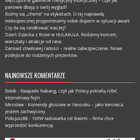
Mężczyźni w gabinecie medycyny estetycznej – czyli jak
panowie dbają o swój wygląd?
Boimy się „chemii” na etykietach. O tej naprawdę
niebezpiecznej przypominamy sobie dopiero w sytuacji awarii
Czy da się randkować inaczej?
Dzień Dziecka z Roxie w HULAKULA. Rodzinny koncert,
warsztaty i atrakcje od rana
Zamiast chwilowej radości – realne zabezpieczenie. Nowe
podejście do rodzinnych prezentów.
NAJNOWSZE KOMENTARZE
Bebik
-
Naapada Nabang, czyli jak Polacy potrafią robić
Internetowy fejm
Mirosław
-
Komendy głosowe w Yanosiku – jako kierowca
jestem zachwycony
Policjusz88
-
100W ładowarka od Xiaomi – firma chce
wyprzedzić konkurencję