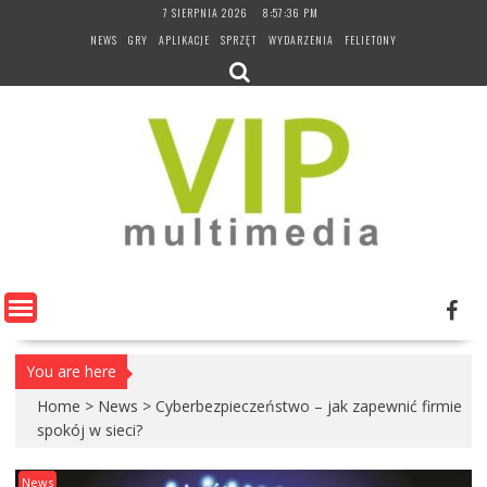
Skip
7 SIERPNIA 2026
8:57:37 PM
to
NEWS
GRY
APLIKACJE
SPRZĘT
WYDARZENIA
FELIETONY
content
You are here
Home
>
News
>
Cyberbezpieczeństwo – jak zapewnić firmie
spokój w sieci?
News