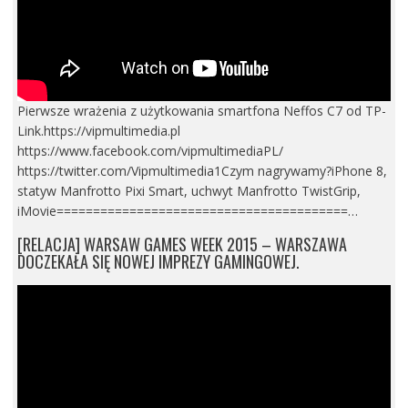
Pierwsze wrażenia z użytkowania smartfona Neffos C7 od TP-
Link.https://vipmultimedia.pl
https://www.facebook.com/vipmultimediaPL/
https://twitter.com/Vipmultimedia1Czym nagrywamy?iPhone 8,
statyw Manfrotto Pixi Smart, uchwyt Manfrotto TwistGrip,
iMovie========================================…
[RELACJA] WARSAW GAMES WEEK 2015 – WARSZAWA
DOCZEKAŁA SIĘ NOWEJ IMPREZY GAMINGOWEJ.