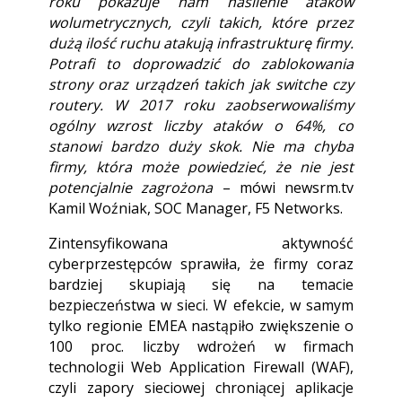
roku pokazuje nam nasilenie ataków
wolumetrycznych, czyli takich, które przez
dużą ilość ruchu atakują infrastrukturę firmy.
Potrafi to doprowadzić do zablokowania
strony oraz urządzeń takich jak switche czy
routery. W 2017 roku zaobserwowaliśmy
ogólny wzrost liczby ataków o 64%, co
stanowi bardzo duży skok. Nie ma chyba
firmy, która może powiedzieć, że nie jest
potencjalnie zagrożona
– mówi newsrm.tv
Kamil Woźniak, SOC Manager, F5 Networks.
Zintensyfikowana aktywność
cyberprzestępców sprawiła, że firmy coraz
bardziej skupiają się na temacie
bezpieczeństwa w sieci. W efekcie, w samym
tylko regionie EMEA nastąpiło zwiększenie o
100 proc. liczby wdrożeń w firmach
technologii Web Application Firewall (WAF),
czyli zapory sieciowej chroniącej aplikacje