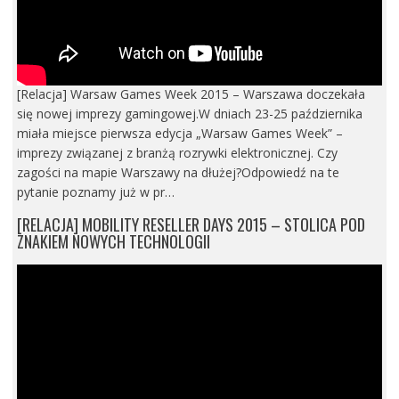
[Relacja] Warsaw Games Week 2015 – Warszawa doczekała
się nowej imprezy gamingowej.W dniach 23-25 października
miała miejsce pierwsza edycja „Warsaw Games Week” –
imprezy związanej z branżą rozrywki elektronicznej. Czy
zagości na mapie Warszawy na dłużej?Odpowiedź na te
pytanie poznamy już w pr…
[RELACJA] MOBILITY RESELLER DAYS 2015 – STOLICA POD
ZNAKIEM NOWYCH TECHNOLOGII