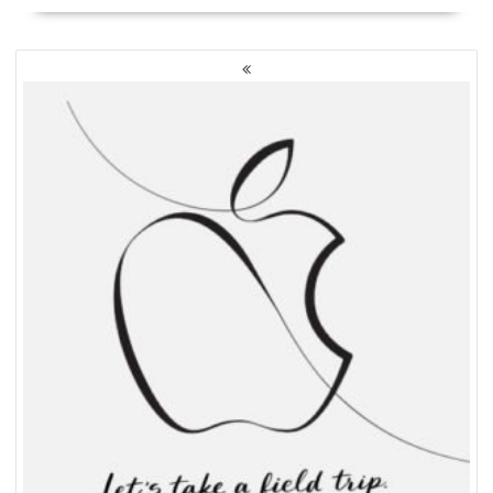
NAWIGACJA
PO
WPISACH