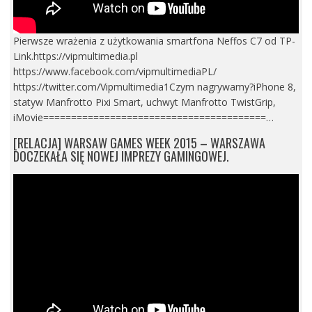
Pierwsze wrażenia z użytkowania smartfona Neffos C7 od TP-
Link.https://vipmultimedia.pl
https://www.facebook.com/vipmultimediaPL/
https://twitter.com/Vipmultimedia1Czym nagrywamy?iPhone 8,
statyw Manfrotto Pixi Smart, uchwyt Manfrotto TwistGrip,
iMovie========================================…
[RELACJA] WARSAW GAMES WEEK 2015 – WARSZAWA
DOCZEKAŁA SIĘ NOWEJ IMPREZY GAMINGOWEJ.