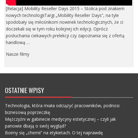
[Relacja] Mobility Reseller Days 2015 – Stolica pod znakiem
nowych technologiiTargi „Mobility Reseller Days”, na tyle
spodobały się miłośnikom nowinek technologicznych, że ci
doczekali się w tym roku kolejnej ich edycji. Oprócz
posłuchania ciekawych prelekcji czy zapoznania się z ofertą
handlową …
Nasze filmy
OSTATNIE WPISY
Technologia, która miała odciążyć pracowników, podnosi
biznesową poprzeczkę
Mężczyźni w gabinecie medycyny estetycznej – czyli jak
panowie dbają o swój wygląd?
Boimy się „chemii” na etykietach. O tej naprawdę