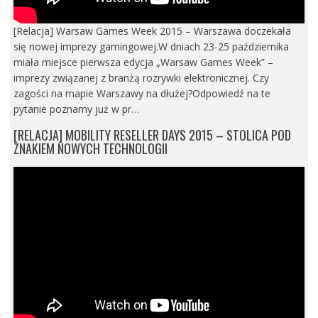
[Relacja] Warsaw Games Week 2015 – Warszawa doczekała
się nowej imprezy gamingowej.W dniach 23-25 października
miała miejsce pierwsza edycja „Warsaw Games Week” –
imprezy związanej z branżą rozrywki elektronicznej. Czy
zagości na mapie Warszawy na dłużej?Odpowiedź na te
pytanie poznamy już w pr…
[RELACJA] MOBILITY RESELLER DAYS 2015 – STOLICA POD
ZNAKIEM NOWYCH TECHNOLOGII