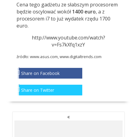
Cena tego gadżetu ze słabszym procesorem
będzie oscylować wokół
1400 euro
, a z
procesorem i7 to już wydatek rzędu 1700
euro.
http://www.youtube.com/watch?
v=Fs7kXfq1xzY
źródło:
www.asus.com
,
www.digitaltrends.com
Share on Facebook
Share on Twitter
NAWIGACJA
PO
WPISACH