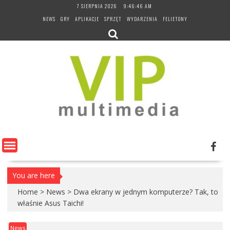
Skip
7 SIERPNIA 2026
9:46:47 AM
to
NEWS
GRY
APLIKACJE
SPRZĘT
WYDARZENIA
FELIETONY
content
You are here
Home
>
News
>
Dwa ekrany w jednym komputerze? Tak, to
właśnie Asus Taichi!
News