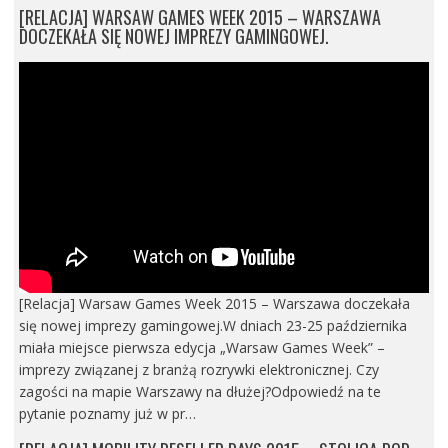
[RELACJA] WARSAW GAMES WEEK 2015 – WARSZAWA
DOCZEKAŁA SIĘ NOWEJ IMPREZY GAMINGOWEJ.
[Relacja] Warsaw Games Week 2015 – Warszawa doczekała
się nowej imprezy gamingowej.W dniach 23-25 października
miała miejsce pierwsza edycja „Warsaw Games Week” –
imprezy związanej z branżą rozrywki elektronicznej. Czy
zagości na mapie Warszawy na dłużej?Odpowiedź na te
pytanie poznamy już w pr…