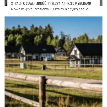
STRACH O SUWERENNOŚĆ. PRZECZYTAJ PRZED WYBORAMI!
Nowa książka Jarosława Kuisza to nie tylko esej o...