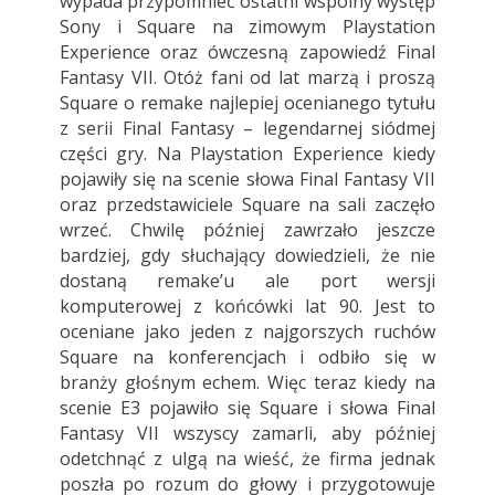
wypada przypomnieć ostatni wspólny występ
Sony i Square na zimowym Playstation
Experience oraz ówczesną zapowiedź Final
Fantasy VII. Otóż fani od lat marzą i proszą
Square o remake najlepiej ocenianego tytułu
z serii Final Fantasy – legendarnej siódmej
części gry. Na Playstation Experience kiedy
pojawiły się na scenie słowa Final Fantasy VII
oraz przedstawiciele Square na sali zaczęło
wrzeć. Chwilę później zawrzało jeszcze
bardziej, gdy słuchający dowiedzieli, że nie
dostaną remake’u ale port wersji
komputerowej z końcówki lat 90. Jest to
oceniane jako jeden z najgorszych ruchów
Square na konferencjach i odbiło się w
branży głośnym echem. Więc teraz kiedy na
scenie E3 pojawiło się Square i słowa Final
Fantasy VII wszyscy zamarli, aby później
odetchnąć z ulgą na wieść, że firma jednak
poszła po rozum do głowy i przygotowuje