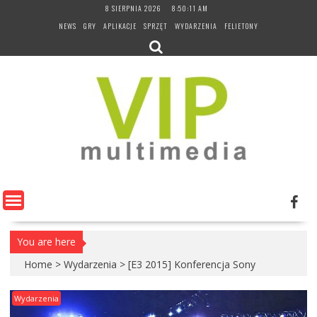
Skip
8 SIERPNIA 2026
8:50:13 AM
to
NEWS
GRY
APLIKACJE
SPRZĘT
WYDARZENIA
FELIETONY
content
You are here
Home
>
Wydarzenia
>
[E3 2015] Konferencja Sony
Wydarzenia