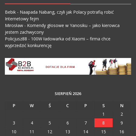
Bebik
-
Naapada Nabang, czyli jak Polacy potrafią robić
Internetowy fejm
Mirosław
-
Komendy głosowe w Yanosiku – jako kierowca
jestem zachwycony
Policjusz88
-
100W ładowarka od Xiaomi – firma chce
wyprzedzić konkurencję
SIERPIEŃ 2026
P
W
Ś
C
P
S
N
1
2
3
4
5
6
7
8
9
10
11
12
13
14
15
16