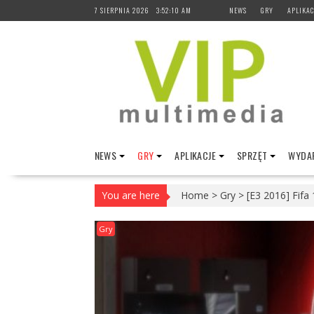
Skip
7 SIERPNIA 2026
3:52:11 AM
NEWS
GRY
APLIKAC
to
content
NEWS
GRY
APLIKACJE
SPRZĘT
WYDAR
You are here
Home
>
Gry
>
[E3 2016] Fifa
Gry