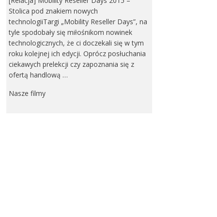
[Relacja] Mobility Reseller Days 2015 –
Stolica pod znakiem nowych
technologiiTargi „Mobility Reseller Days”, na
tyle spodobały się miłośnikom nowinek
technologicznych, że ci doczekali się w tym
roku kolejnej ich edycji. Oprócz posłuchania
ciekawych prelekcji czy zapoznania się z
ofertą handlową …
Nasze filmy