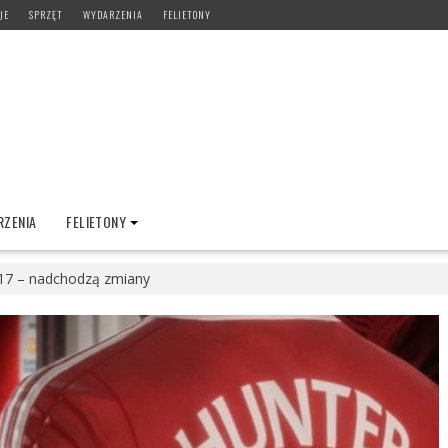
JE
SPRZĘT
WYDARZENIA
FELIETONY
ZENIA
FELIETONY
 17 – nadchodzą zmiany