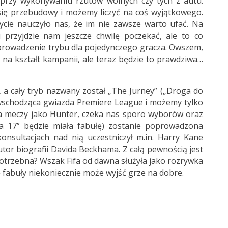
 przy wykonywaniu rzutów wolnych czy tych z autu.
 się przebudowy i możemy liczyć na coś wyjątkowego.
ycie nauczyło nas, że im nie zawsze warto ufać. Na
 przyjdzie nam jeszcze chwilę poczekać, ale to co
prowadzenie trybu dla pojedynczego gracza. Owszem,
 na kształt kampanii, ale teraz będzie to prawdziwa…
, a cały tryb nazwany został „The Jurney” („Droga do
o wschodząca gwiazda Premiere League i możemy tylko
a meczy jako Hunter, czeka nas sporo wyborów oraz
ifa 17” będzie miała fabułę) zostanie poprowadzona
onsultacjach nad nią uczestniczył m.in. Harry Kane
utor biografii Davida Beckhama. Z całą pewnością jest
potrzebna? Wszak Fifa od dawna służyła jako rozrywka
łę fabuły niekoniecznie może wyjść grze na dobre.