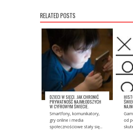
RELATED POSTS
DZIECI W SIECI. JAK CHRONIĆ
HIST
PRYWATNOŚĆ NAJMŁODSZYCH
ŚWIE
W CYFROWYM ŚWIECIE.
NAJ
Smartfony, komunikatory,
Gami
gry online i media
od p
społecznościowe stały się...
skut