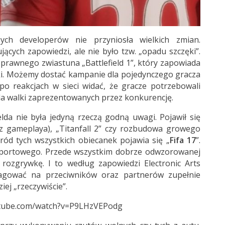
ych developerów nie przyniosła wielkich zmian.
jących zapowiedzi, ale nie było tzw. „opadu szczęki”.
prawnego zwiastuna „Battlefield 1”, który zapowiada
wki. Możemy dostać kampanie dla pojedynczego gracza
po reakcjach w sieci widać, że gracze potrzebowali
ola walki zaprezentowanych przez konkurencję.
elda nie była jedyną rzeczą godną uwagi. Pojawił się
ez gameplaya), „Titanfall 2” czy rozbudowa growego
ód tych wszystkich obiecanek pojawia się „
Fifa 17
”.
portowego. Przede wszystkim dobrze odwzorowanej
łą rozgrywkę. I to według zapowiedzi Electronic Arts
agować na przeciwników oraz partnerów zupełnie
ziej „rzeczywiście”.
utube.com/watch?v=P9LHzVEPodg