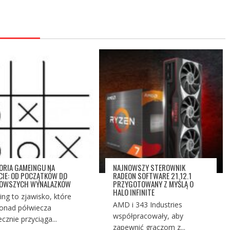
ORIA GAMEINGU NA
NAJNOWSZY STEROWNIK
CIE: OD POCZĄTKÓW DO
RADEON SOFTWARE 21.12.1
NOWSZYCH WYNALAZKÓW
PRZYGOTOWANY Z MYŚLĄ O
HALO INFINITE
ng to zjawisko, które
AMD i 343 Industries
onad półwiecza
współpracowały, aby
ecznie przyciąga...
zapewnić graczom z...