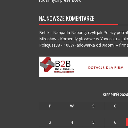
rodzinnych prezentów.
NAJNOWSZE KOMENTARZE
Bebik
-
Naapada Nabang, czyli jak Polacy potraf
Mirosław
-
Komendy głosowe w Yanosiku – jak
Policjusz88
-
100W ładowarka od Xiaomi – firma
SIERPIEŃ 2026
P
W
Ś
C
3
4
5
6