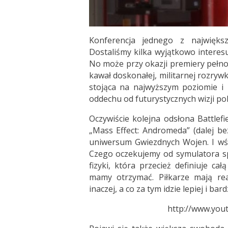
Konferencja jednego z największ
Dostaliśmy kilka wyjątkowo interesu
No może przy okazji premiery pełno
kawał doskonałej, militarnej rozry
stojąca na najwyższym poziomie i 
oddechu od futurystycznych wizji p
Oczywiście kolejna odsłona Battlefi
„Mass Effect: Andromeda” (dalej b
uniwersum Gwiezdnych Wojen. I wśr
Czego oczekujemy od symulatora s
fizyki, która przecież definiuje ca
mamy otrzymać. Piłkarze mają re
inaczej, a co za tym idzie lepiej i bard
http://www.yo