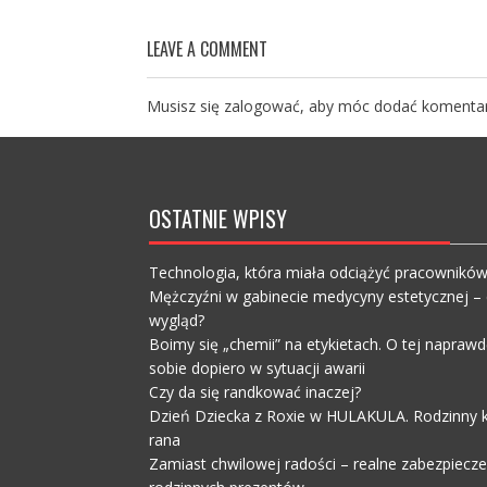
LEAVE A COMMENT
Musisz się
zalogować
, aby móc dodać komentar
OSTATNIE WPISY
Technologia, która miała odciążyć pracownikó
Mężczyźni w gabinecie medycyny estetycznej – c
wygląd?
Boimy się „chemii” na etykietach. O tej napra
sobie dopiero w sytuacji awarii
Czy da się randkować inaczej?
Dzień Dziecka z Roxie w HULAKULA. Rodzinny ko
rana
Zamiast chwilowej radości – realne zabezpiecz