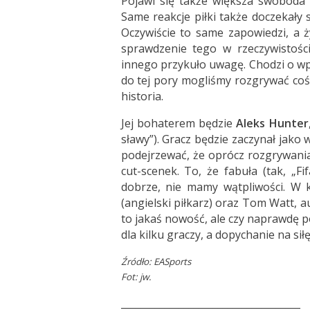
Pojawi się także większa swoboda
Same reakcje piłki także doczekały
Oczywiście to same zapowiedzi, a ż
sprawdzenie tego w rzeczywistości
innego przykuło uwagę. Chodzi o w
do tej pory mogliśmy rozgrywać coś
historia.
Jej bohaterem będzie
Aleks Hunter
sławy”). Gracz będzie zaczynał jak
podejrzewać, że oprócz rozgrywani
cut-scenek. To, że fabuła (tak, „F
dobrze, nie mamy wątpliwości. W k
(angielski piłkarz) oraz Tom Watt, a
to jakaś nowość, ale czy naprawdę 
dla kilku graczy, a dopychanie na si
Źródło:
EASports
Fot: jw.
_____________________________________