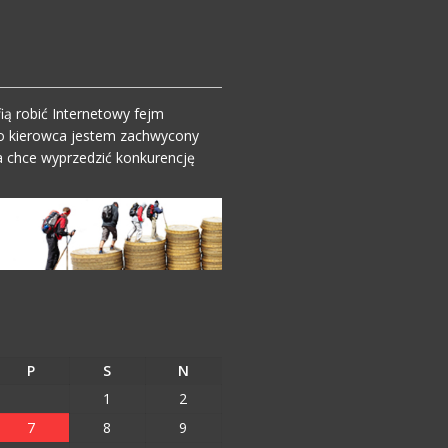
ią robić Internetowy fejm
o kierowca jestem zachwycony
 chce wyprzedzić konkurencję
P
S
N
1
2
7
8
9