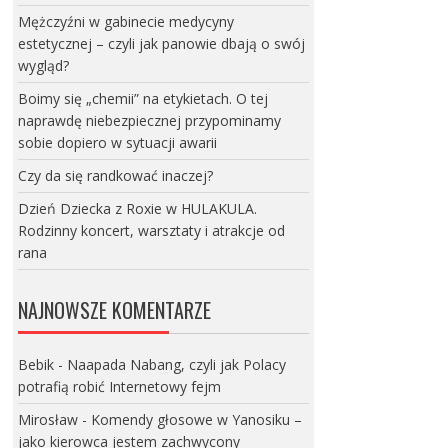
Mężczyźni w gabinecie medycyny
estetycznej – czyli jak panowie dbają o swój
wygląd?
Boimy się „chemii” na etykietach. O tej
naprawdę niebezpiecznej przypominamy
sobie dopiero w sytuacji awarii
Czy da się randkować inaczej?
Dzień Dziecka z Roxie w HULAKULA.
Rodzinny koncert, warsztaty i atrakcje od
rana
NAJNOWSZE KOMENTARZE
Bebik
-
Naapada Nabang, czyli jak Polacy
potrafią robić Internetowy fejm
Mirosław
-
Komendy głosowe w Yanosiku –
jako kierowca jestem zachwycony