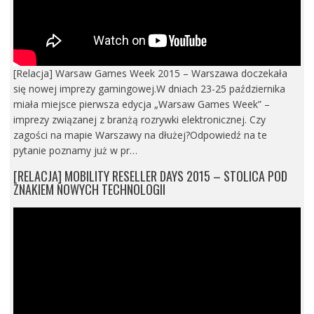
[Relacja] Warsaw Games Week 2015 – Warszawa doczekała
się nowej imprezy gamingowej.W dniach 23-25 października
miała miejsce pierwsza edycja „Warsaw Games Week” –
imprezy związanej z branżą rozrywki elektronicznej. Czy
zagości na mapie Warszawy na dłużej?Odpowiedź na te
pytanie poznamy już w pr…
[RELACJA] MOBILITY RESELLER DAYS 2015 – STOLICA POD
ZNAKIEM NOWYCH TECHNOLOGII