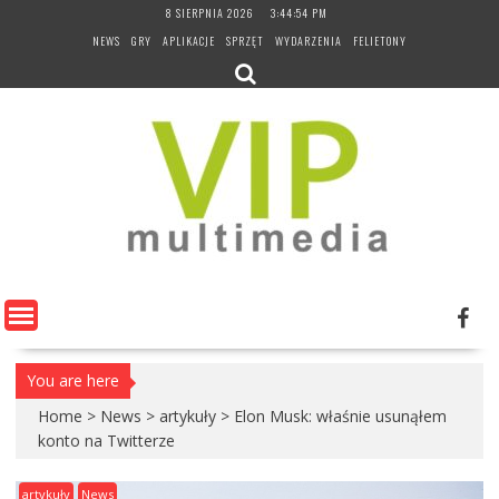
Skip
8 SIERPNIA 2026
3:44:55 PM
to
NEWS
GRY
APLIKACJE
SPRZĘT
WYDARZENIA
FELIETONY
content
You are here
Home
>
News
>
artykuły
>
Elon Musk: właśnie usunąłem
konto na Twitterze
artykuły
News