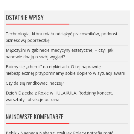
OSTATNIE WPISY
Technologia, która miała odciążyć pracowników, podnosi
biznesową poprzeczkę
Mężczyźni w gabinecie medycyny estetycznej – czyli jak
panowie dbają o swój wygląd?
Boimy się „chemii” na etykietach. O tej naprawdę
niebezpiecznej przypominamy sobie dopiero w sytuacji awarii
Czy da się randkować inaczej?
Dzień Dziecka z Roxie w HULAKULA. Rodzinny koncert,
warsztaty i atrakcje od rana
NAJNOWSZE KOMENTARZE
Bebik
-
Naapada Nabang, czyli jak Polacy potrafią robić