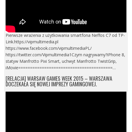
Pierwsze wrażenia z użytkowania smartfona Neffos C7 od TP-
Link.https://vipmultimedia.pl
https://www.facebook.com/vipmultimediaPL/
https://twitter.com/Vipmultimedia1Czym nagrywamy?iPhone 8,
statyw Manfrotto Pixi Smart, uchwyt Manfrotto TwistGrip,
iMovie========================================…
[RELACJA] WARSAW GAMES WEEK 2015 – WARSZAWA
DOCZEKAŁA SIĘ NOWEJ IMPREZY GAMINGOWEJ.