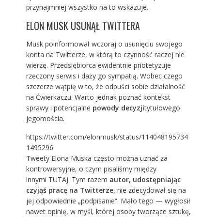
przynajmniej wszystko na to wskazuje.
ELON MUSK USUNĄŁ TWITTERA
Musk poinformował wczoraj o usunięciu swojego
konta na Twitterze, w którą to czynność raczej nie
wierzę. Przedsiębiorca ewidentnie priotetyzuje
rzeczony serwis i daży go sympatią. Wobec czego
szczerze wątpię w to, że odpuści sobie działalność
na Ćwierkaczu. Warto jednak poznać kontekst
sprawy i potencjalne
powody decyzji
tytułowego
jegomościa.
https://twitter.com/elonmusk/status/114048195734
1495296
Tweety Elona Muska często można uznać za
kontrowersyjne, o czym pisaliśmy między
innymi
TUTAJ
. Tym razem
autor, udostępniając
czyjąś pracę na Twitterze
, nie zdecydował się na
jej odpowiednie „podpisanie”. Mało tego — wygłosił
nawet opinię, w myśl, której osoby tworzące sztukę,