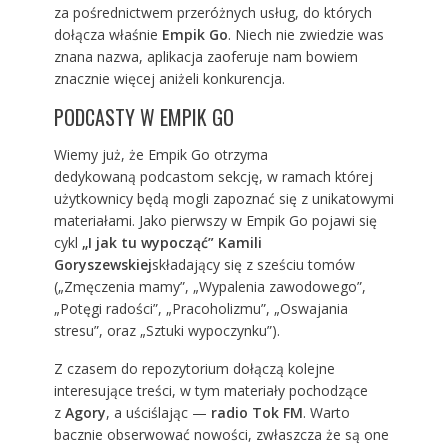
za pośrednictwem przeróżnych usług, do których
dołącza właśnie
Empik Go
. Niech nie zwiedzie was
znana nazwa, aplikacja zaoferuje nam bowiem
znacznie więcej aniżeli konkurencja.
PODCASTY W EMPIK GO
Wiemy już, że Empik Go otrzyma
dedykowaną podcastom sekcję, w ramach której
użytkownicy będą mogli zapoznać się z unikatowymi
materiałami. Jako pierwszy w Empik Go pojawi się
cykl
„I jak tu wypocząć” Kamili
Goryszewskiej
składający się z sześciu tomów
(„Zmęczenia mamy”, „Wypalenia zawodowego”,
„Potęgi radości”, „Pracoholizmu”, „Oswajania
stresu”, oraz „Sztuki wypoczynku”).
Z czasem do repozytorium dołączą kolejne
interesujące treści, w tym materiały pochodzące
z
Agory
, a uściślając —
radio Tok FM
. Warto
bacznie obserwować nowości, zwłaszcza że są one