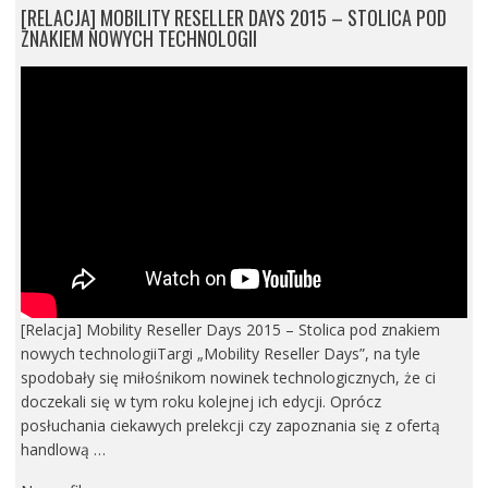
[RELACJA] MOBILITY RESELLER DAYS 2015 – STOLICA POD
ZNAKIEM NOWYCH TECHNOLOGII
[Relacja] Mobility Reseller Days 2015 – Stolica pod znakiem
nowych technologiiTargi „Mobility Reseller Days”, na tyle
spodobały się miłośnikom nowinek technologicznych, że ci
doczekali się w tym roku kolejnej ich edycji. Oprócz
posłuchania ciekawych prelekcji czy zapoznania się z ofertą
handlową …