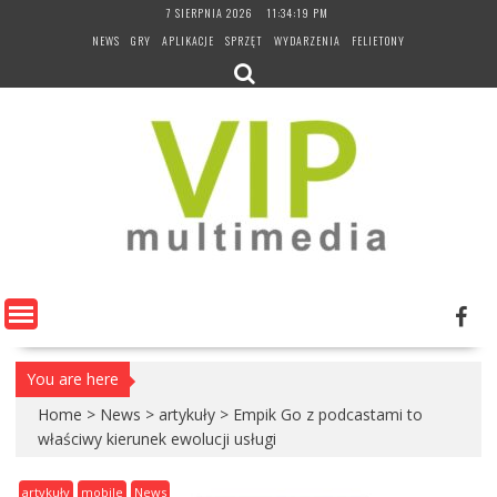
Skip
7 SIERPNIA 2026
11:34:20 PM
to
NEWS
GRY
APLIKACJE
SPRZĘT
WYDARZENIA
FELIETONY
content
You are here
Home
>
News
>
artykuły
>
Empik Go z podcastami to
właściwy kierunek ewolucji usługi
artykuły
mobile
News