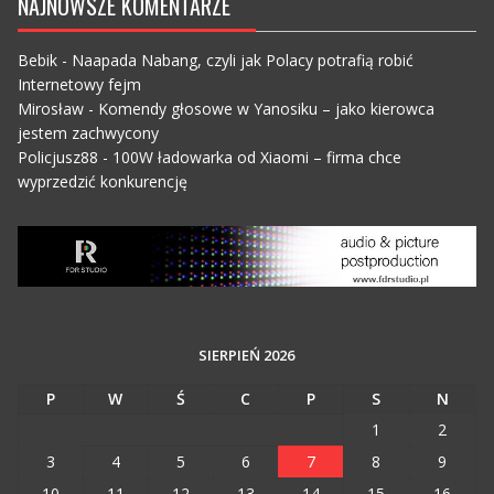
NAJNOWSZE KOMENTARZE
Bebik
-
Naapada Nabang, czyli jak Polacy potrafią robić
Internetowy fejm
Mirosław
-
Komendy głosowe w Yanosiku – jako kierowca
jestem zachwycony
Policjusz88
-
100W ładowarka od Xiaomi – firma chce
wyprzedzić konkurencję
SIERPIEŃ 2026
P
W
Ś
C
P
S
N
1
2
3
4
5
6
7
8
9
10
11
12
13
14
15
16