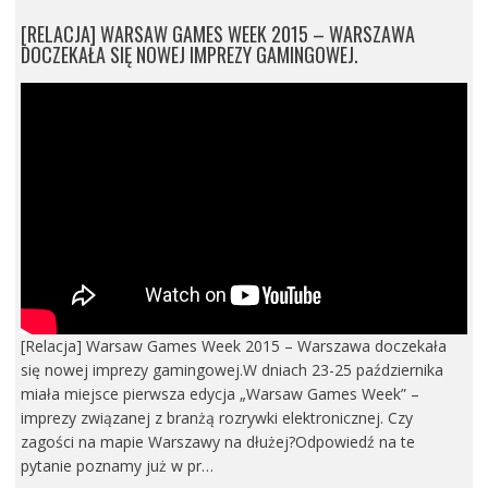
[RELACJA] WARSAW GAMES WEEK 2015 – WARSZAWA
DOCZEKAŁA SIĘ NOWEJ IMPREZY GAMINGOWEJ.
[Relacja] Warsaw Games Week 2015 – Warszawa doczekała
się nowej imprezy gamingowej.W dniach 23-25 października
miała miejsce pierwsza edycja „Warsaw Games Week” –
imprezy związanej z branżą rozrywki elektronicznej. Czy
zagości na mapie Warszawy na dłużej?Odpowiedź na te
pytanie poznamy już w pr…