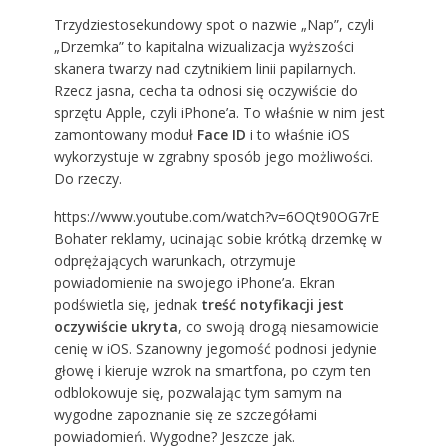
Trzydziestosekundowy spot o nazwie „Nap”, czyli
„Drzemka” to kapitalna wizualizacja wyższości
skanera twarzy nad czytnikiem linii papilarnych.
Rzecz jasna, cecha ta odnosi się oczywiście do
sprzętu Apple, czyli iPhone’a. To właśnie w nim jest
zamontowany moduł
Face ID
i to właśnie iOS
wykorzystuje w zgrabny sposób jego możliwości.
Do rzeczy.
https://www.youtube.com/watch?v=6OQt90OG7rE
Bohater reklamy, ucinając sobie krótką drzemkę w
odprężających warunkach, otrzymuje
powiadomienie na swojego iPhone’a. Ekran
podświetla się, jednak
treść notyfikacji jest
oczywiście ukryta
, co swoją drogą niesamowicie
cenię w iOS. Szanowny jegomość podnosi jedynie
głowę i kieruje wzrok na smartfona, po czym ten
odblokowuje się, pozwalając tym samym na
wygodne zapoznanie się ze szczegółami
powiadomień. Wygodne? Jeszcze jak.