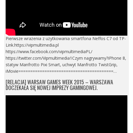
Pierwsze wrażenia z użytkowania smartfona Neffos C7 od TP-
Link.https://vipmultimedia.pl
https://www.facebook.com/vipmultimediaPL/
https://twitter.com/Vipmultimedia1Czym nagrywamy?iPhone 8,
statyw Manfrotto Pixi Smart, uchwyt Manfrotto TwistGrip,
iMovie========================================…
[RELACJA] WARSAW GAMES WEEK 2015 – WARSZAWA
DOCZEKAŁA SIĘ NOWEJ IMPREZY GAMINGOWEJ.