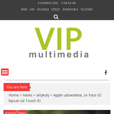
Skip
6 SIERPNIA 2026
11:59:05 AM
to
NEWS
GRY
APLIKACJE
SPRZĘT
WYDARZENIA
FELIETONY
content
You are here
Home
>
News
>
artykuły
>
Apple udowadnia, że Face ID
lepsze od Touch ID
artykuły
News