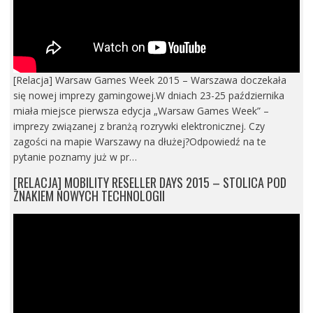
[Relacja] Warsaw Games Week 2015 – Warszawa doczekała
się nowej imprezy gamingowej.W dniach 23-25 października
miała miejsce pierwsza edycja „Warsaw Games Week” –
imprezy związanej z branżą rozrywki elektronicznej. Czy
zagości na mapie Warszawy na dłużej?Odpowiedź na te
pytanie poznamy już w pr…
[RELACJA] MOBILITY RESELLER DAYS 2015 – STOLICA POD
ZNAKIEM NOWYCH TECHNOLOGII