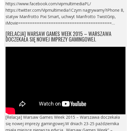
https://www.facebook.com/vipmultimediaPL/
https://twitter.com/Vipmultimedia1Czym nagrywamy?iPhone 8,
statyw Manfrotto Pixi Smart, uchwyt Manfrotto TwistGrip,
iMovie========================================…
[RELACJA] WARSAW GAMES WEEK 2015 – WARSZAWA
DOCZEKAŁA SIĘ NOWEJ IMPREZY GAMINGOWEJ.
[Relacja] Warsaw Games Week 2015 – Warszawa doczekała
się nowej imprezy gamingowej.W dniach 23-25 października
miała miejsce pierwsza edycja „Warsaw Games Week” –