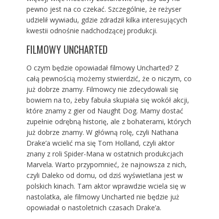
pewno jest na co czekać. Szczególnie, że reżyser
udzielił wywiadu, gdzie zdradził kilka interesujących
kwestii odnośnie nadchodzącej produkcji.
FILMOWY UNCHARTED
O czym będzie opowiadał filmowy Uncharted? Z
całą pewnością możemy stwierdzić, że o niczym, co
już dobrze znamy. Filmowcy nie zdecydowali się
bowiem na to, żeby fabuła skupiała się wokół akcji,
które znamy z gier od Naught Dog. Mamy dostać
zupełnie odrębną historię, ale z bohaterami, których
już dobrze znamy. W główną rolę, czyli Nathana
Drake’a wcielić ma się Tom Holland, czyli aktor
znany z roli Spider-Mana w ostatnich produkcjach
Marvela. Warto przypomnieć, że najnowsza z nich,
czyli Daleko od domu, od dziś wyświetlana jest w
polskich kinach. Tam aktor wprawdzie wciela się w
nastolatka, ale filmowy Uncharted nie będzie już
opowiadał o nastoletnich czasach Drake’a.