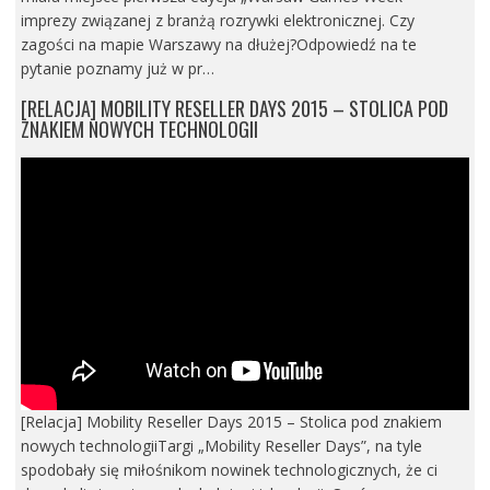
imprezy związanej z branżą rozrywki elektronicznej. Czy
zagości na mapie Warszawy na dłużej?Odpowiedź na te
pytanie poznamy już w pr…
[RELACJA] MOBILITY RESELLER DAYS 2015 – STOLICA POD
ZNAKIEM NOWYCH TECHNOLOGII
[Relacja] Mobility Reseller Days 2015 – Stolica pod znakiem
nowych technologiiTargi „Mobility Reseller Days”, na tyle
spodobały się miłośnikom nowinek technologicznych, że ci