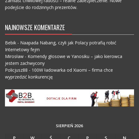
Zamiast chwilowej radości – realne zabezpieczenie. Nowe
podejście do rodzinnych prezentów.
NAJNOWSZE KOMENTARZE
Bebik
-
Naapada Nabang, czyli jak Polacy potrafią robić
Internetowy fejm
Mirosław
-
Komendy głosowe w Yanosiku – jako kierowca
jestem zachwycony
Policjusz88
-
100W ładowarka od Xiaomi – firma chce
wyprzedzić konkurencję
SIERPIEŃ 2026
P
W
Ś
C
P
S
N