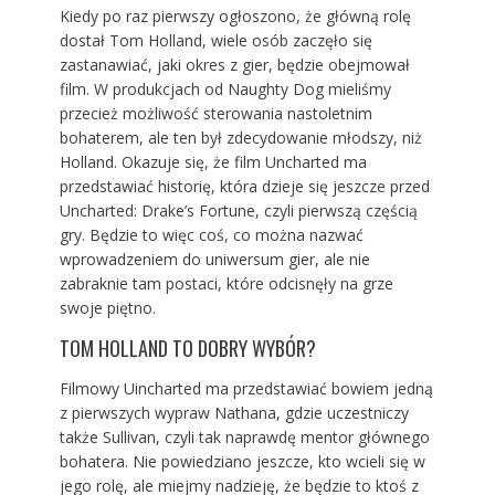
Kiedy po raz pierwszy ogłoszono, że główną rolę
dostał Tom Holland, wiele osób zaczęło się
zastanawiać, jaki okres z gier, będzie obejmował
film. W produkcjach od Naughty Dog mieliśmy
przecież możliwość sterowania nastoletnim
bohaterem, ale ten był zdecydowanie młodszy, niż
Holland. Okazuje się, że film Uncharted ma
przedstawiać historię, która dzieje się jeszcze przed
Uncharted: Drake’s Fortune, czyli pierwszą częścią
gry. Będzie to więc coś, co można nazwać
wprowadzeniem do uniwersum gier, ale nie
zabraknie tam postaci, które odcisnęły na grze
swoje piętno.
TOM HOLLAND TO DOBRY WYBÓR?
Filmowy Uincharted ma przedstawiać bowiem jedną
z pierwszych wypraw Nathana, gdzie uczestniczy
także Sullivan, czyli tak naprawdę mentor głównego
bohatera. Nie powiedziano jeszcze, kto wcieli się w
jego rolę, ale miejmy nadzieję, że będzie to ktoś z