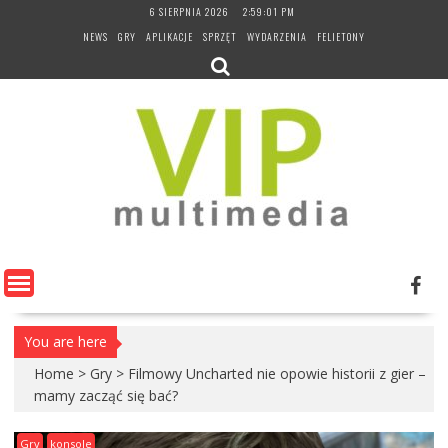
Skip
6 SIERPNIA 2026
2:59:02 PM
to
NEWS
GRY
APLIKACJE
SPRZĘT
WYDARZENIA
FELIETONY
content
You are here
Home
>
Gry
>
Filmowy Uncharted nie opowie historii z gier –
mamy zacząć się bać?
Gry
konsole