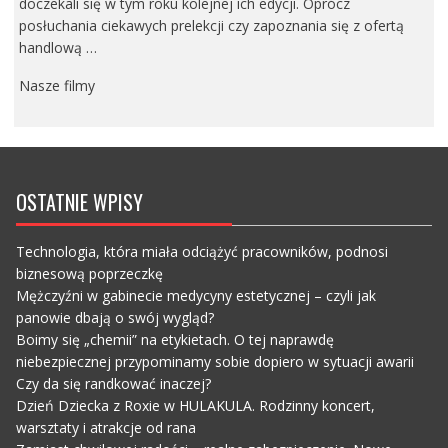
doczekali się w tym roku kolejnej ich edycji. Oprócz
posłuchania ciekawych prelekcji czy zapoznania się z ofertą
handlową …
Nasze filmy
OSTATNIE WPISY
Technologia, która miała odciążyć pracowników, podnosi
biznesową poprzeczkę
Mężczyźni w gabinecie medycyny estetycznej – czyli jak
panowie dbają o swój wygląd?
Boimy się „chemii” na etykietach. O tej naprawdę
niebezpiecznej przypominamy sobie dopiero w sytuacji awarii
Czy da się randkować inaczej?
Dzień Dziecka z Roxie w HULAKULA. Rodzinny koncert,
warsztaty i atrakcje od rana