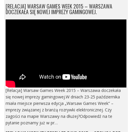
[RELACJA] WARSAW GAMES WEEK 2015 – WARSZAWA
DOCZEKAŁA SIĘ NOWEJ IMPREZY GAMINGOWEJ.
[Relacja] Warsaw Games Week 2015 – Warszawa doczekała
się nowej imprezy gamingowej.W dniach 23-25 października
miała miejsce pierwsza edycja „Warsaw Games Week” –
imprezy związanej z branżą rozrywki elektronicznej. Czy
zagości na mapie Warszawy na dłużej?Odpowiedź na te
pytanie poznamy już w pr…