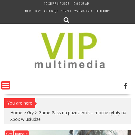
Skip
10 SIERPNIA 2026
5:00:25 AM
to
NEWS
GRY
APLIKACJE
SPRZĘT
WYDARZENIA
FELIETONY
content
You are here
Home
>
Gry
>
Game Pass na październik – mocne tytuły na
Xbox w usłudze
Gry
konsole