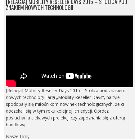
[RELACJA] MOBILITY RESELLER DAYS 2015 – STOLICA POD
ZNAKIEM NOWYCH TECHNOLOGII
[Relacja] Mobility Reseller Days 2015 – Stolica pod znakiem
nowych technologiiTargi „Mobility Reseller Days”, na tyle
spodobały się miłośnikom nowinek technologicznych, że ci
doczekali się w tym roku kolejnej ich edycji. Oprócz
posłuchania ciekawych prelekcji czy zapoznania się z ofertą
handlową …
Nasze filmy