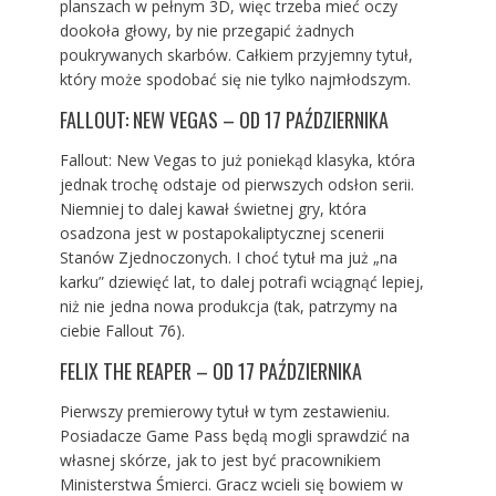
planszach w pełnym 3D, więc trzeba mieć oczy
dookoła głowy, by nie przegapić żadnych
poukrywanych skarbów. Całkiem przyjemny tytuł,
który może spodobać się nie tylko najmłodszym.
FALLOUT: NEW VEGAS – OD 17 PAŹDZIERNIKA
Fallout: New Vegas to już poniekąd klasyka, która
jednak trochę odstaje od pierwszych odsłon serii.
Niemniej to dalej kawał świetnej gry, która
osadzona jest w postapokaliptycznej scenerii
Stanów Zjednoczonych. I choć tytuł ma już „na
karku” dziewięć lat, to dalej potrafi wciągnąć lepiej,
niż nie jedna nowa produkcja (tak, patrzymy na
ciebie Fallout 76).
FELIX THE REAPER – OD 17 PAŹDZIERNIKA
Pierwszy premierowy tytuł w tym zestawieniu.
Posiadacze Game Pass będą mogli sprawdzić na
własnej skórze, jak to jest być pracownikiem
Ministerstwa Śmierci. Gracz wcieli się bowiem w