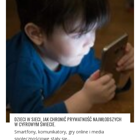
DZIECI W SIECI. JAK CHRONIĆ PRYWATNOŚĆ NAJMŁODSZYCH
W CYFROWYM ŚWIECIE.
Smartfony, komunikatory, gry online i media
społecznościowe stały się...