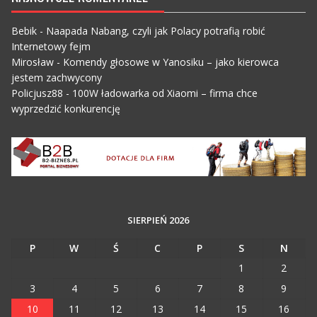
Bebik
-
Naapada Nabang, czyli jak Polacy potrafią robić
Internetowy fejm
Mirosław
-
Komendy głosowe w Yanosiku – jako kierowca
jestem zachwycony
Policjusz88
-
100W ładowarka od Xiaomi – firma chce
wyprzedzić konkurencję
SIERPIEŃ 2026
P
W
Ś
C
P
S
N
1
2
3
4
5
6
7
8
9
10
11
12
13
14
15
16