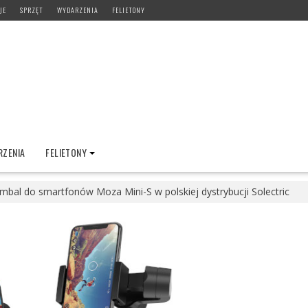
JE
SPRZĘT
WYDARZENIA
FELIETONY
ZENIA
FELIETONY
mbal do smartfonów Moza Mini-S w polskiej dystrybucji Solectric