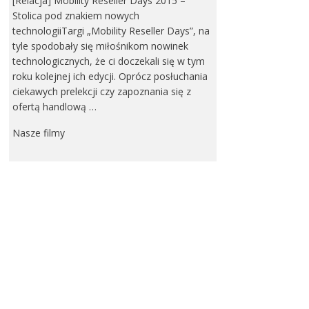
[Relacja] Mobility Reseller Days 2015 –
Stolica pod znakiem nowych
technologiiTargi „Mobility Reseller Days”, na
tyle spodobały się miłośnikom nowinek
technologicznych, że ci doczekali się w tym
roku kolejnej ich edycji. Oprócz posłuchania
ciekawych prelekcji czy zapoznania się z
ofertą handlową …
Nasze filmy