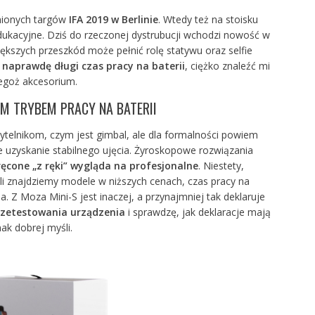
inionych targów
IFA 2019 w Berlinie
. Wtedy też na stoisku
edukacyjne. Dziś do rzeczonej dystrubucji wchodzi nowość w
ększych przeszkód może pełnić rolę statywu oraz selfie
,
naprawdę długi czas pracy na baterii
, ciężko znaleźć mi
egoż akcesorium.
YM TRYBEM PRACY NA BATERII
telnikom, czym jest gimbal, ale dla formalności powiem
e uzyskanie stabilnego ujęcia. Żyroskopowe rozwiązania
ęcone „z ręki” wygląda na profesjonalne
. Niestety,
li znajdziemy modele w niższych cenach, czas pracy na
 Z Moza Mini-S jest inaczej, a przynajmniej tak deklaruje
rzetestowania urządzenia
i sprawdzę, jak deklaracje mają
ak dobrej myśli.