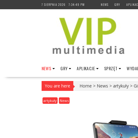
Skip
7 SIERPNIA 2026
7:34:50 PM
NEWS
GRY
APLIKAC
to
content
NEWS
GRY
APLIKACJE
SPRZĘT
WYDAR
You are here
Home
>
News
>
artykuły
>
Gi
artykuły
News