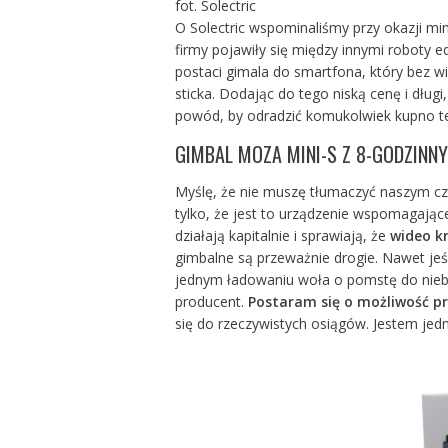
fot. Solectric
O Solectric wspominaliśmy przy okazji m
firmy pojawiły się między innymi roboty 
postaci gimala do smartfona, który bez wi
sticka. Dodając do tego niską cenę i długi
powód, by odradzić komukolwiek kupno t
GIMBAL MOZA MINI-S Z 8-GODZINN
Myślę, że nie muszę tłumaczyć naszym czy
tylko, że jest to urządzenie wspomagając
działają kapitalnie i sprawiają, że
wideo kr
gimbalne są przeważnie drogie. Nawet jeś
jednym ładowaniu woła o pomstę do nieba.
producent.
Postaram się o możliwość p
się do rzeczywistych osiągów. Jestem jedn