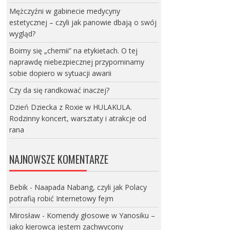
Mężczyźni w gabinecie medycyny
estetycznej – czyli jak panowie dbają o swój
wygląd?
Boimy się „chemii” na etykietach. O tej
naprawdę niebezpiecznej przypominamy
sobie dopiero w sytuacji awarii
Czy da się randkować inaczej?
Dzień Dziecka z Roxie w HULAKULA.
Rodzinny koncert, warsztaty i atrakcje od
rana
NAJNOWSZE KOMENTARZE
Bebik
-
Naapada Nabang, czyli jak Polacy
potrafią robić Internetowy fejm
Mirosław
-
Komendy głosowe w Yanosiku –
jako kierowca jestem zachwycony