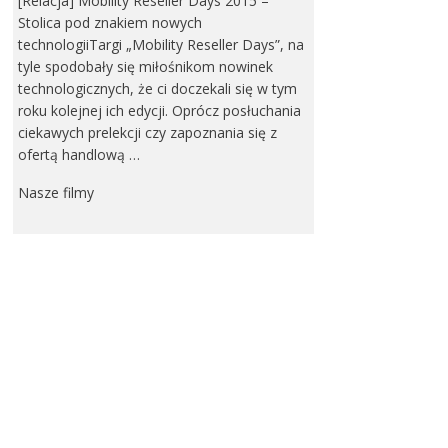
[Relacja] Mobility Reseller Days 2015 –
Stolica pod znakiem nowych
technologiiTargi „Mobility Reseller Days”, na
tyle spodobały się miłośnikom nowinek
technologicznych, że ci doczekali się w tym
roku kolejnej ich edycji. Oprócz posłuchania
ciekawych prelekcji czy zapoznania się z
ofertą handlową …
Nasze filmy