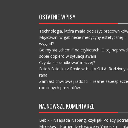
OSTATNIE WPISY
Technologia, która miała odciążyć pracownikó
Mężczyźni w gabinecie medycyny estetycznej – c
wygląd?
Boimy się „chemii” na etykietach. O tej napra
sobie dopiero w sytuacji awarii
Czy da się randkować inaczej?
Dzień Dziecka z Roxie w HULAKULA. Rodzinny ko
rana
Zamiast chwilowej radości – realne zabezpiecz
rodzinnych prezentów.
NAJNOWSZE KOMENTARZE
Bebik
-
Naapada Nabang, czyli jak Polacy potraf
Mirosław
-
Komendy głosowe w Yanosiku – jak