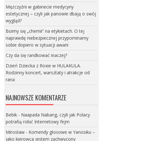
Mężczyźni w gabinecie medycyny
estetycznej – czyli jak panowie dbają o swój
wygląd?
Boimy się „chemii” na etykietach. O tej
naprawdę niebezpiecznej przypominamy
sobie dopiero w sytuacji awarii
Czy da się randkować inaczej?
Dzień Dziecka z Roxie w HULAKULA.
Rodzinny koncert, warsztaty i atrakcje od
rana
NAJNOWSZE KOMENTARZE
Bebik
-
Naapada Nabang, czyli jak Polacy
potrafią robić Internetowy fejm
Mirosław
-
Komendy głosowe w Yanosiku –
jako kierowca jestem zachwycony