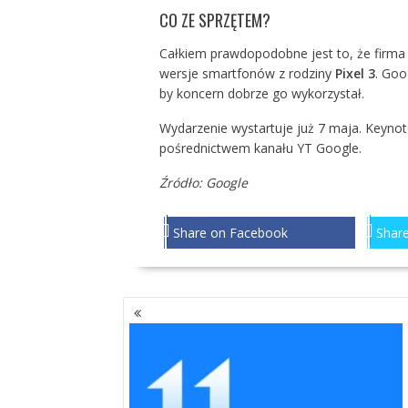
CO ZE SPRZĘTEM?
Całkiem prawdopodobne jest to, że firma
wersje smartfonów z rodziny
Pixel 3
. Goo
by koncern dobrze go wykorzystał.
Wydarzenie wystartuje już 7 maja. Keynot
pośrednictwem kanału YT Google.
Źródło:
Google
Share on Facebook
Share
NAWIGACJA
PO
WPISACH