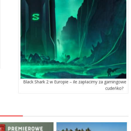
Black Shark 2 w Europie – ile zapłacimy za gamingowe
cudeńko?