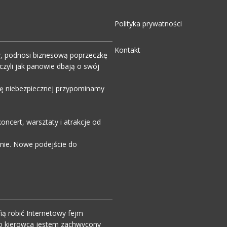
Polityka prywatności
Kontakt
w, podnosi biznesową poprzeczkę
zyli jak panowie dbają o swój
wdę niebezpiecznej przypominamy
ncert, warsztaty i atrakcje od
enie. Nowe podejście do
ią robić Internetowy fejm
o kierowca jestem zachwycony