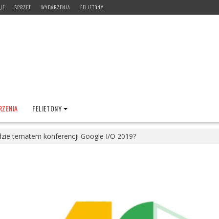
JE
SPRZĘT
WYDARZENIA
FELIETONY
ZENIA
FELIETONY
zie tematem konferencji Google I/O 2019?