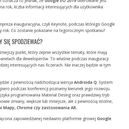
e oznacza to jednak, że
Google I/O 2019
skierowane jest
a rok, liczba informacji interesujących dla użytkownika
preza inauguracyjna, czyli Keynote, podczas którego Google
szy rok. Co zostanie pokazane na tegorocznym spotkaniu?
Y SIĘ SPODZIEWAĆ?
niejszy punkt, który zepnie wszystkie tematy, które mają
panelach dla deweloperów. To właśnie podczas inauguracji
dziej interesujących nas ficzerach. Nie inaczej będzie w tym
dzie z pewnością nadchodząca wersja
Androida Q
. System
opiero podczas konferencji poznamy kierunek jego rozwoju.
ęzyka programowania Material Desing oraz prawdziwy tryb
owie zmiany, większe lub mniejsze, ale z pewnością istotne,
mi Mapy, Chrome czy zastosowania AR.
ięcona zapowiedzianej niedawno platformie growej
Google