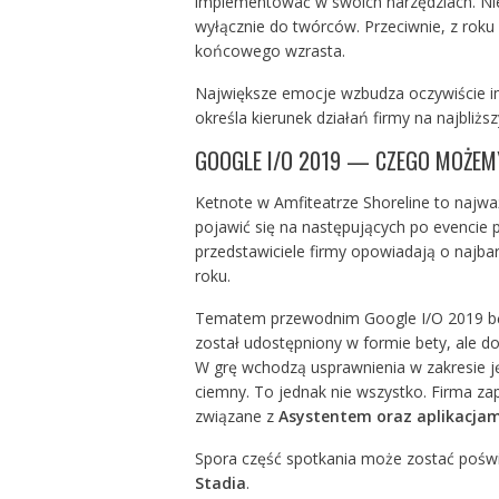
implementować w swoich narzędziach. Ni
wyłącznie do twórców. Przeciwnie, z roku n
końcowego wzrasta.
Największe emocje wzbudza oczywiście im
określa kierunek działań firmy na najbliż
GOOGLE I/O 2019 — CZEGO MOŻEM
Ketnote w Amfiteatrze Shoreline to najważ
pojawić się na następujących po evencie 
przedstawiciele firmy opowiadają o najbar
roku.
Tematem przewodnim Google I/O 2019 bę
został udostępniony w formie bety, ale d
W grę wchodzą usprawnienia w zakresie j
ciemny. To jednak nie wszystko. Firma zap
związane z
Asystentem oraz aplikacja
Spora część spotkania może zostać pośw
Stadia
.