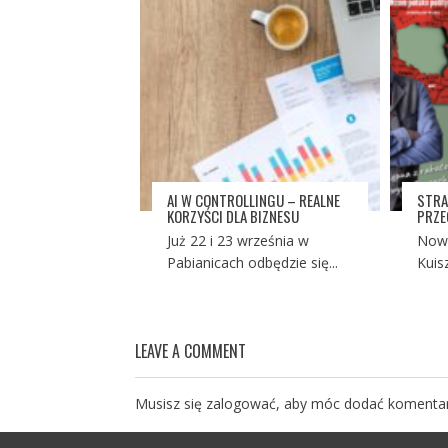
AI W CONTROLLINGU – REALNE
STRA
KORZYŚCI DLA BIZNESU
PRZE
Już 22 i 23 września w
Nowa
Pabianicach odbędzie się...
Kuisz
LEAVE A COMMENT
Musisz się
zalogować
, aby móc dodać komentar