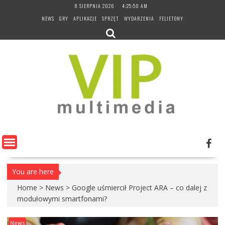
Skip
8 SIERPNIA 2026
4:25:51 AM
to
NEWS
GRY
APLIKACJE
SPRZĘT
WYDARZENIA
FELIETONY
content
You are here
Home
>
News
>
Google uśmiercił Project ARA – co dalej z
modułowymi smartfonami?
News