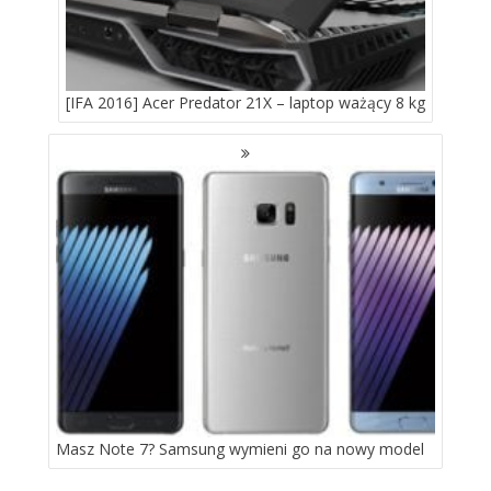
[IFA 2016] Acer Predator 21X – laptop ważący 8 kg
Masz Note 7? Samsung wymieni go na nowy model