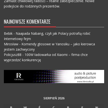
Zamiast chwilowej radości – realne zabezpieczenie. Nowe
podejście do rodzinnych prezentów.
NAJNOWSZE KOMENTARZE
Bebik
-
Naapada Nabang, czyli jak Polacy potrafią robić
Internetowy fejm
Mirosław
-
Komendy głosowe w Yanosiku – jako kierowca
jestem zachwycony
Policjusz88
-
100W ładowarka od Xiaomi – firma chce
wyprzedzić konkurencję
SIERPIEŃ 2026
P
W
Ś
C
P
S
N