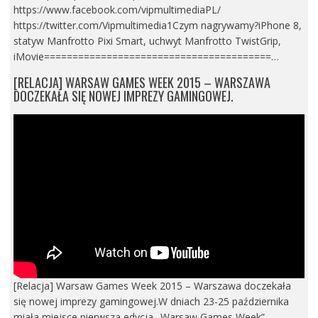
https://www.facebook.com/vipmultimediaPL/
https://twitter.com/Vipmultimedia1Czym nagrywamy?iPhone 8,
statyw Manfrotto Pixi Smart, uchwyt Manfrotto TwistGrip,
iMovie========================================…
[RELACJA] WARSAW GAMES WEEK 2015 – WARSZAWA
DOCZEKAŁA SIĘ NOWEJ IMPREZY GAMINGOWEJ.
[Relacja] Warsaw Games Week 2015 – Warszawa doczekała
się nowej imprezy gamingowej.W dniach 23-25 października
miała miejsce pierwsza edycja „Warsaw Games Week” –