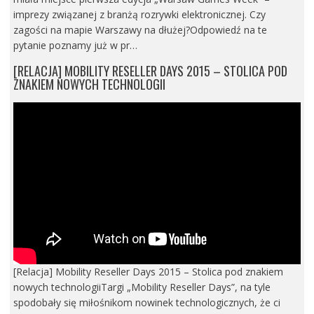
imprezy związanej z branżą rozrywki elektronicznej. Czy
zagości na mapie Warszawy na dłużej?Odpowiedź na te
pytanie poznamy już w pr…
[RELACJA] MOBILITY RESELLER DAYS 2015 – STOLICA POD
ZNAKIEM NOWYCH TECHNOLOGII
[Relacja] Mobility Reseller Days 2015 – Stolica pod znakiem
nowych technologiiTargi „Mobility Reseller Days”, na tyle
spodobały się miłośnikom nowinek technologicznych, że ci