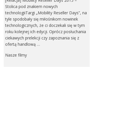
[Relacja] Mobility Reseller Days 2015 –
Stolica pod znakiem nowych
technologiiTargi „Mobility Reseller Days”, na
tyle spodobały się miłośnikom nowinek
technologicznych, że ci doczekali się w tym
roku kolejnej ich edycji. Oprócz posłuchania
ciekawych prelekcji czy zapoznania się z
ofertą handlową …
Nasze filmy