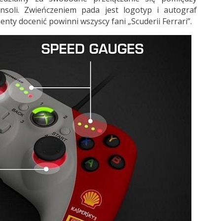
oli. Zwieńczeniem pada jest logotyp i autograf
y docenić powinni wszyscy fani „Scuderii Ferrari”.