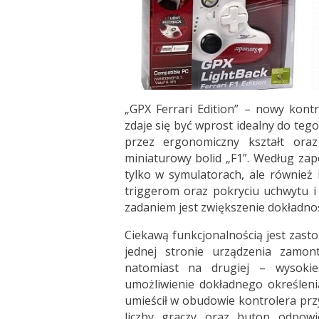
„GPX Ferrari Edition” – nowy kont
zdaje się być wprost idealny do tego
przez ergonomiczny kształt ora
miniaturowy bolid „F1”. Według za
tylko w symulatorach, ale również 
triggerom oraz pokryciu uchwytu i
zadaniem jest zwiększenie dokładnoś
Ciekawą funkcjonalnością jest zast
jednej stronie urządzenia
zamont
natomiast na drugiej – wysokie
umożliwienie dokładnego określen
umieścił w obudowie kontrolera pr
liczby graczy oraz buton odpowi