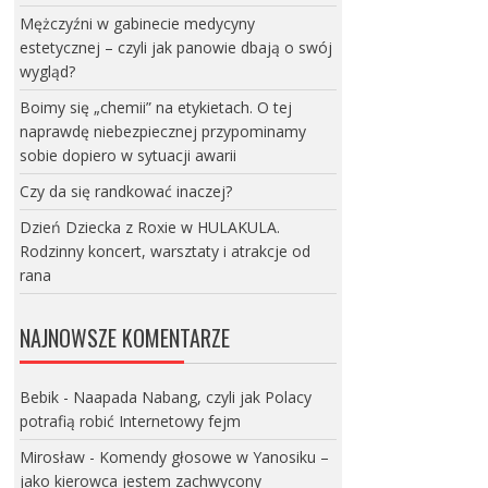
Mężczyźni w gabinecie medycyny
estetycznej – czyli jak panowie dbają o swój
wygląd?
Boimy się „chemii” na etykietach. O tej
naprawdę niebezpiecznej przypominamy
sobie dopiero w sytuacji awarii
Czy da się randkować inaczej?
Dzień Dziecka z Roxie w HULAKULA.
Rodzinny koncert, warsztaty i atrakcje od
rana
NAJNOWSZE KOMENTARZE
Bebik
-
Naapada Nabang, czyli jak Polacy
potrafią robić Internetowy fejm
Mirosław
-
Komendy głosowe w Yanosiku –
jako kierowca jestem zachwycony