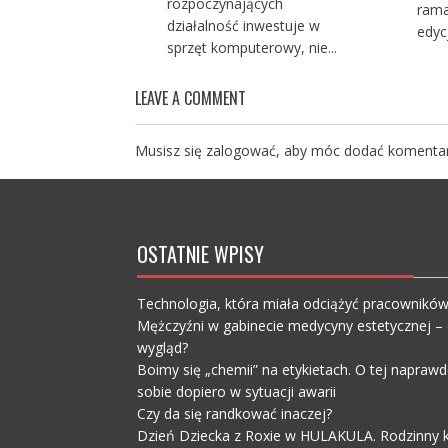
rozpoczynających
rama
działalność inwestuje w
edycji
sprzęt komputerowy, nie...
LEAVE A COMMENT
Musisz się
zalogować
, aby móc dodać komentar
OSTATNIE WPISY
Technologia, która miała odciążyć pracownikó
Mężczyźni w gabinecie medycyny estetycznej – c
wygląd?
Boimy się „chemii” na etykietach. O tej napra
sobie dopiero w sytuacji awarii
Czy da się randkować inaczej?
Dzień Dziecka z Roxie w HULAKULA. Rodzinny ko