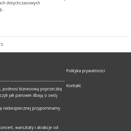
ch dotychczasowych
...
z.
Polityka prywatności
Kontakt
w, podnosi biznesową poprzeczkę
zyli jak panowie dbają o swój
wdę niebezpiecznej przypominamy
ncert, warsztaty i atrakcje od