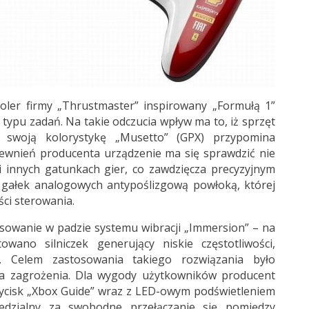
roler firmy „Thrustmaster” inspirowany „Formułą 1”
 typu zadań. Na takie odczucia wpływ ma to, iż sprzęt
z swoją kolorystykę „Musetto” (GPX) przypomina
pewnień producenta urządzenie ma się sprawdzić nie
i innych gatunkach gier, co zawdzięcza precyzyjnym
 gałek analogowych antypoślizgową powłoką, której
ci sterowania.
osowanie w padzie systemu wibracji „Immersion” –
na
owano silniczek generujący niskie częstotliwości,
. Celem zastosowania takiego rozwiązania było
ia zagrożenia. Dla wygody użytkowników producent
zycisk „Xbox Guide” wraz z LED-owym podświetleniem
edzialny za swobodne przełączanie się pomiędzy