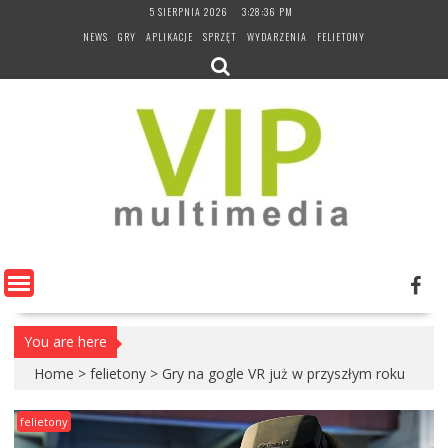
Skip
5 SIERPNIA 2026
3:28:37 PM
to
NEWS
GRY
APLIKACJE
SPRZĘT
WYDARZENIA
FELIETONY
content
You are here
Home
>
felietony
>
Gry na gogle VR już w przyszłym roku
felietony