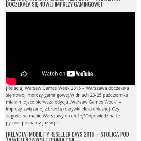
DOCZEKAŁA SIĘ NOWEJ IMPREZY GAMINGOWEJ.
[Relacja] Warsaw Games Week 2015 – Warszawa doczekała
się nowej imprezy gamingowej.W dniach 23-25 października
miała miejsce pierwsza edycja „Warsaw Games Week” –
imprezy związanej z branżą rozrywki elektronicznej. Czy
zagości na mapie Warszawy na dłużej?Odpowiedź na te
pytanie poznamy już w pr…
[RELACJA] MOBILITY RESELLER DAYS 2015 – STOLICA POD
ZNAKIEM NOWYCH TECHNOLOGII