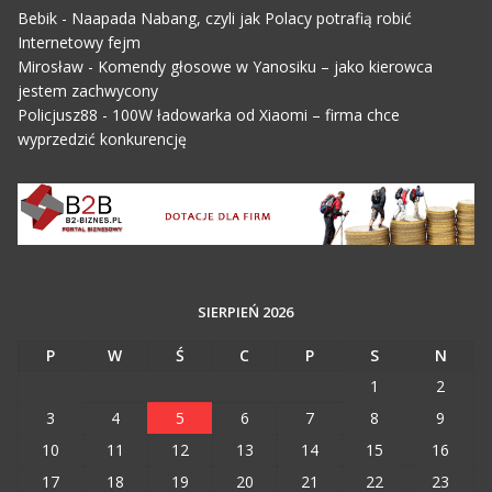
Bebik
-
Naapada Nabang, czyli jak Polacy potrafią robić
Internetowy fejm
Mirosław
-
Komendy głosowe w Yanosiku – jako kierowca
jestem zachwycony
Policjusz88
-
100W ładowarka od Xiaomi – firma chce
wyprzedzić konkurencję
SIERPIEŃ 2026
P
W
Ś
C
P
S
N
1
2
3
4
5
6
7
8
9
10
11
12
13
14
15
16
17
18
19
20
21
22
23