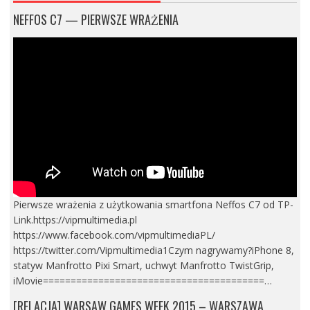
NEFFOS C7 — PIERWSZE WRAŻENIA
Pierwsze wrażenia z użytkowania smartfona Neffos C7 od TP-
Link.https://vipmultimedia.pl
https://www.facebook.com/vipmultimediaPL/
https://twitter.com/Vipmultimedia1Czym nagrywamy?iPhone 8,
statyw Manfrotto Pixi Smart, uchwyt Manfrotto TwistGrip,
iMovie========================================…
[RELACJA] WARSAW GAMES WEEK 2015 – WARSZAWA