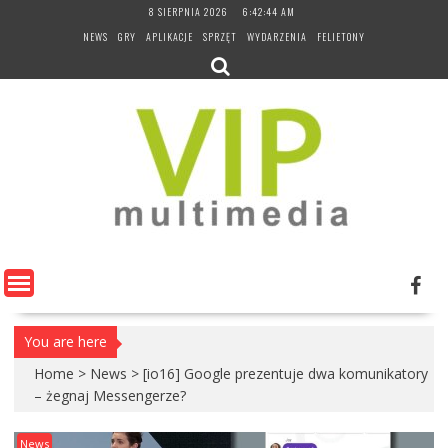
Skip
8 SIERPNIA 2026
6:42:45 AM
to
NEWS
GRY
APLIKACJE
SPRZĘT
WYDARZENIA
FELIETONY
content
You are here
Home
>
News
>
[io16] Google prezentuje dwa komunikatory
– żegnaj Messengerze?
News