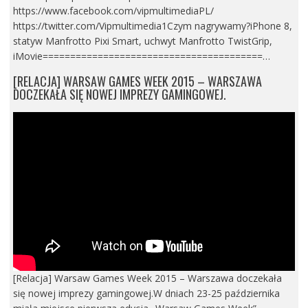
https://www.facebook.com/vipmultimediaPL/
https://twitter.com/Vipmultimedia1Czym nagrywamy?iPhone 8,
statyw Manfrotto Pixi Smart, uchwyt Manfrotto TwistGrip,
iMovie========================================…
[RELACJA] WARSAW GAMES WEEK 2015 – WARSZAWA
DOCZEKAŁA SIĘ NOWEJ IMPREZY GAMINGOWEJ.
[Relacja] Warsaw Games Week 2015 – Warszawa doczekała
się nowej imprezy gamingowej.W dniach 23-25 października