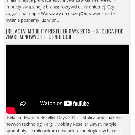
miała miejsce pierwsza edycja „Warsaw Games Week” –
imprezy związanej z branżą rozrywki elektronicznej. Czy
zagości na mapie Warszawy na dłużej?Odpowiedź na te
pytanie poznamy już w pr…
[RELACJA] MOBILITY RESELLER DAYS 2015 – STOLICA POD
ZNAKIEM NOWYCH TECHNOLOGII
[Relacja] Mobility Reseller Days 2015 – Stolica pod znakiem
nowych technologiiTargi „Mobility Reseller Days”, na tyle
spodobały się miłośnikom nowinek technologicznych, że ci