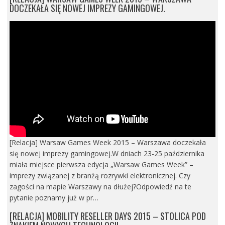
DOCZEKAŁA SIĘ NOWEJ IMPREZY GAMINGOWEJ.
[Relacja] Warsaw Games Week 2015 – Warszawa doczekała
się nowej imprezy gamingowej.W dniach 23-25 października
miała miejsce pierwsza edycja „Warsaw Games Week” –
imprezy związanej z branżą rozrywki elektronicznej. Czy
zagości na mapie Warszawy na dłużej?Odpowiedź na te
pytanie poznamy już w pr…
[RELACJA] MOBILITY RESELLER DAYS 2015 – STOLICA POD