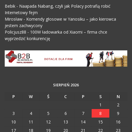
Bebik
-
Naapada Nabang, czyli jak Polacy potrafią robić
Internetowy fejm
Mirosław
-
Komendy głosowe w Yanosiku – jako kierowca
jestem zachwycony
Policjusz88
-
100W ładowarka od Xiaomi – firma chce
wyprzedzić konkurencję
SIERPIEŃ 2026
P
W
Ś
C
P
S
N
1
2
3
4
5
6
7
8
9
10
11
12
13
14
15
16
17
18
19
20
21
22
23