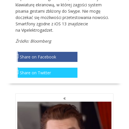
klawiaturę ekranową, w której zagości system
pisania gestami zbliżony do Swype. Nie mogę
doczekać się możliwości przetestowania nowości.
Smartfony zgodne z iOS 13 znajdziecie
na
Vipelektrogadzet
.
Źródło:
Bloomberg
Share on Facebook
Share on Twitter
NAWIGACJA
PO
WPISACH