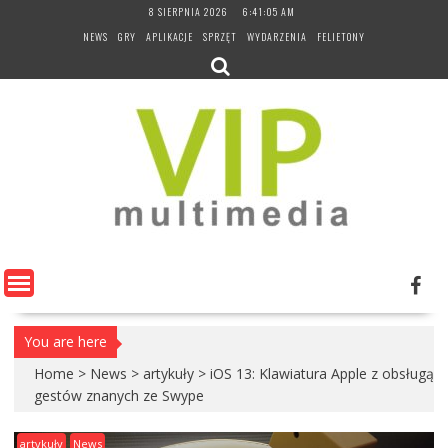
Skip
8 SIERPNIA 2026
6:41:06 AM
to
NEWS
GRY
APLIKACJE
SPRZĘT
WYDARZENIA
FELIETONY
content
You are here
Home
>
News
>
artykuły
>
iOS 13: Klawiatura Apple z obsługą
gestów znanych ze Swype
artykuły
News