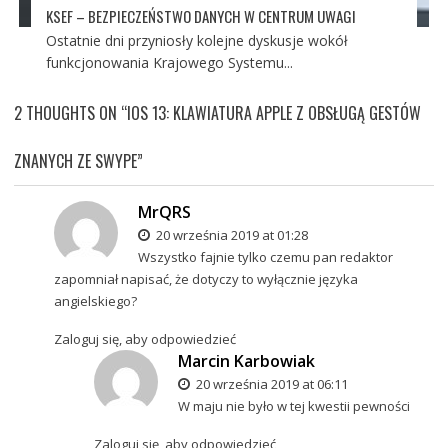
KSEF – BEZPIECZEŃSTWO DANYCH W CENTRUM UWAGI
Ostatnie dni przyniosły kolejne dyskusje wokół
funkcjonowania Krajowego Systemu...
2 THOUGHTS ON “
IOS 13: KLAWIATURA APPLE Z OBSŁUGĄ GESTÓW
ZNANYCH ZE SWYPE
”
MrQRS
20 września 2019 at 01:28
Wszystko fajnie tylko czemu pan redaktor
zapomniał napisać, że dotyczy to wyłącznie języka
angielskiego?
Zaloguj się, aby odpowiedzieć
Marcin Karbowiak
20 września 2019 at 06:11
W maju nie było w tej kwestii pewności
Zaloguj się, aby odpowiedzieć