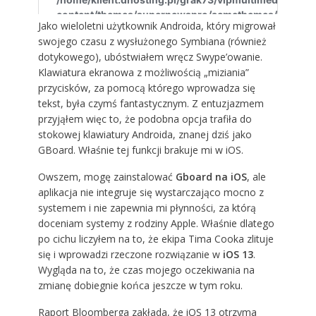
Jako wieloletni użytkownik Androida, który migrował
swojego czasu z wysłużonego Symbiana (również
dotykowego), ubóstwiałem wręcz Swype’owanie.
Klawiatura ekranowa z możliwością „miziania”
przycisków, za pomocą którego wprowadza się
tekst, była czymś fantastycznym. Z entuzjazmem
przyjąłem więc to, że podobna opcja trafiła do
stokowej klawiatury Androida, znanej dziś jako
GBoard. Właśnie tej funkcji brakuje mi w iOS.
Owszem, mogę zainstalować
Gboard na iOS
, ale
aplikacja nie integruje się wystarczająco mocno z
systemem i nie zapewnia mi płynności, za którą
doceniam systemy z rodziny Apple. Właśnie dlatego
po cichu liczyłem na to, że ekipa Tima Cooka zlituje
się i wprowadzi rzeczone rozwiązanie w
iOS 13
.
Wygląda na to, że czas mojego oczekiwania na
zmianę dobiegnie końca jeszcze w tym roku.
Raport Bloomberga zakłada, że iOS 13 otrzyma