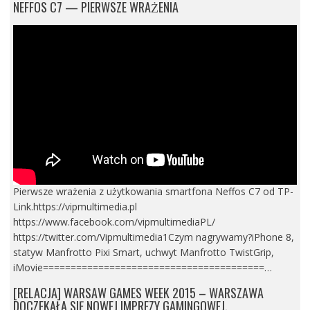
NEFFOS C7 — PIERWSZE WRAŻENIA
Pierwsze wrażenia z użytkowania smartfona Neffos C7 od TP-
Link.https://vipmultimedia.pl
https://www.facebook.com/vipmultimediaPL/
https://twitter.com/Vipmultimedia1Czym nagrywamy?iPhone 8,
statyw Manfrotto Pixi Smart, uchwyt Manfrotto TwistGrip,
iMovie========================================…
[RELACJA] WARSAW GAMES WEEK 2015 – WARSZAWA
DOCZEKAŁA SIĘ NOWEJ IMPREZY GAMINGOWEJ.