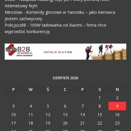
Internetowy fejm
Mirosław
-
Komendy głosowe w Yanosiku – jako kierowca
jestem zachwycony
Policjusz88
-
100W ładowarka od Xiaomi – firma chce
wyprzedzić konkurencję
SIERPIEŃ 2026
P
W
Ś
C
P
S
N
1
2
3
4
5
6
7
8
9
10
11
12
13
14
15
16
17
18
19
20
21
22
23