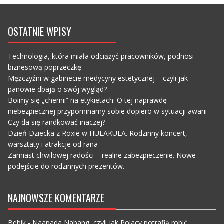
OSTATNIE WPISY
Technologia, która miała odciążyć pracowników, podnosi
biznesową poprzeczkę
Mężczyźni w gabinecie medycyny estetycznej – czyli jak
panowie dbają o swój wygląd?
Boimy się „chemii” na etykietach. O tej naprawdę
niebezpiecznej przypominamy sobie dopiero w sytuacji awarii
Czy da się randkować inaczej?
Dzień Dziecka z Roxie w HULAKULA. Rodzinny koncert,
warsztaty i atrakcje od rana
Zamiast chwilowej radości – realne zabezpieczenie. Nowe
podejście do rodzinnych prezentów.
NAJNOWSZE KOMENTARZE
Bebik
-
Naapada Nabang, czyli jak Polacy potrafią robić