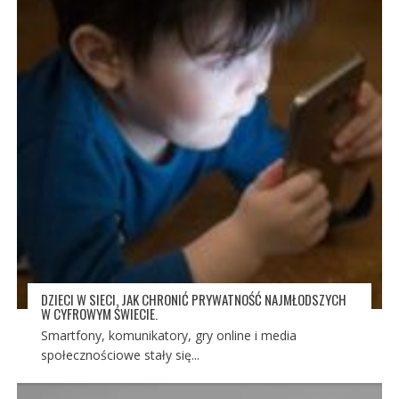
DZIECI W SIECI. JAK CHRONIĆ PRYWATNOŚĆ NAJMŁODSZYCH
W CYFROWYM ŚWIECIE.
Smartfony, komunikatory, gry online i media
społecznościowe stały się...