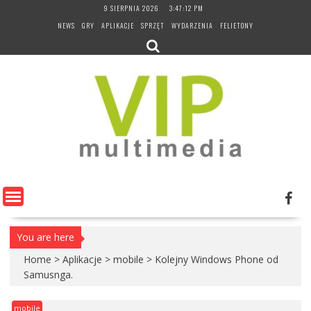
Skip
9 SIERPNIA 2026
3:47:12 PM
to
NEWS
GRY
APLIKACJE
SPRZĘT
WYDARZENIA
FELIETONY
content
You are here
Home
>
Aplikacje
>
mobile
>
Kolejny Windows Phone od
Samusnga.
mobile