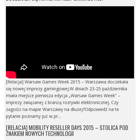
[Relacja] Warsaw Games Week 2015 – Warszawa doczekała
się nowej imprezy gamingowej.W dniach 23-25 października
miała miejsce pierwsza edycja „Warsaw Games Week” –
imprezy związanej z branżą rozrywki elektronicznej. Czy
zagości na mapie Warszawy na dłużej?Odpowiedź na te
pytanie poznamy już w pr…
[RELACJA] MOBILITY RESELLER DAYS 2015 – STOLICA POD
ZNAKIEM NOWYCH TECHNOLOGII