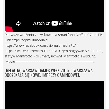
Pierwsze wrażenia z użytkowania smartfona Neffos C7 od TP-
Link.https://vipmultimedia.pl
https://www.facebook.com/vipmultimediaPL/
https://twitter.com/Vipmultimedia1Czym nagrywamy?iPhone 8,
statyw Manfrotto Pixi Smart, uchwyt Manfrotto TwistGrip,
iMovie========================================…
[RELACJA] WARSAW GAMES WEEK 2015 – WARSZAWA
DOCZEKAŁA SIĘ NOWEJ IMPREZY GAMINGOWEJ.