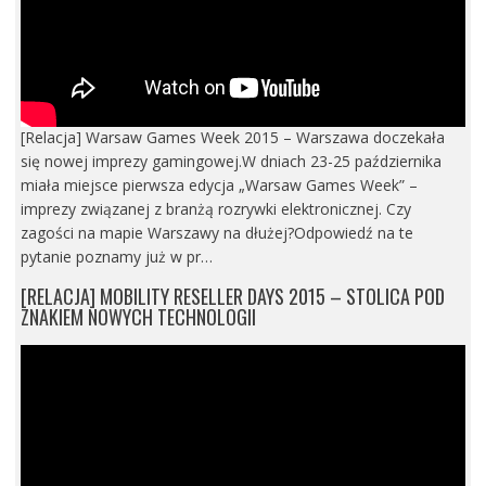
[Relacja] Warsaw Games Week 2015 – Warszawa doczekała
się nowej imprezy gamingowej.W dniach 23-25 października
miała miejsce pierwsza edycja „Warsaw Games Week” –
imprezy związanej z branżą rozrywki elektronicznej. Czy
zagości na mapie Warszawy na dłużej?Odpowiedź na te
pytanie poznamy już w pr…
[RELACJA] MOBILITY RESELLER DAYS 2015 – STOLICA POD
ZNAKIEM NOWYCH TECHNOLOGII