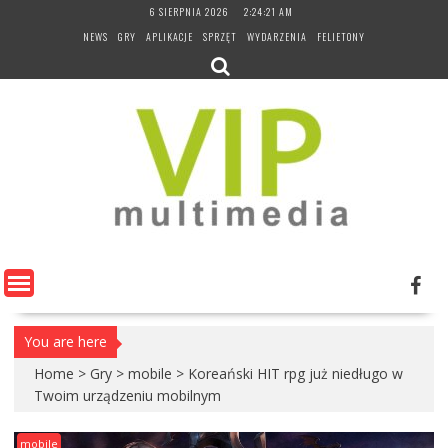
Skip
6 SIERPNIA 2026
2:24:22 AM
to
NEWS
GRY
APLIKACJE
SPRZĘT
WYDARZENIA
FELIETONY
content
You are here
Home
>
Gry
>
mobile
>
Koreański HIT rpg już niedługo w
Twoim urządzeniu mobilnym
mobile