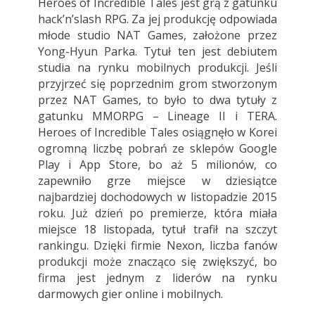
Heroes of Incredible Tales jest grą z gatunku
hack’n’slash RPG. Za jej produkcję odpowiada
młode studio NAT Games, założone przez
Yong-Hyun Parka. Tytuł ten jest debiutem
studia na rynku mobilnych produkcji. Jeśli
przyjrzeć się poprzednim grom stworzonym
przez NAT Games, to było to dwa tytuły z
gatunku MMORPG – Lineage II i TERA.
Heroes of Incredible Tales osiągnęło w Korei
ogromną liczbę pobrań ze sklepów Google
Play i App Store, bo aż 5 milionów, co
zapewniło grze miejsce w dziesiątce
najbardziej dochodowych w listopadzie 2015
roku. Już dzień po premierze, która miała
miejsce 18 listopada, tytuł trafił na szczyt
rankingu. Dzięki firmie Nexon, liczba fanów
produkcji może znacząco się zwiększyć, bo
firma jest jednym z liderów na rynku
darmowych gier online i mobilnych.