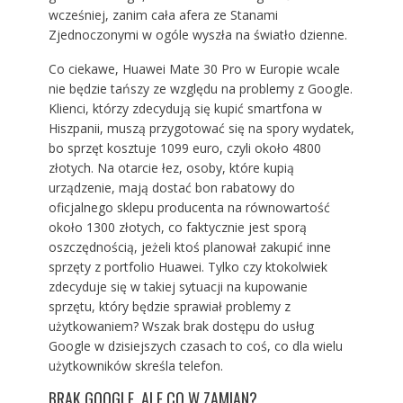
wcześniej, zanim cała afera ze Stanami
Zjednoczonymi w ogóle wyszła na światło dzienne.
Co ciekawe, Huawei Mate 30 Pro w Europie wcale
nie będzie tańszy ze względu na problemy z Google.
Klienci, którzy zdecydują się kupić smartfona w
Hiszpanii, muszą przygotować się na spory wydatek,
bo sprzęt kosztuje 1099 euro, czyli około 4800
złotych. Na otarcie łez, osoby, które kupią
urządzenie, mają dostać bon rabatowy do
oficjalnego sklepu producenta na równowartość
około 1300 złotych, co faktycznie jest sporą
oszczędnością, jeżeli ktoś planował zakupić inne
sprzęty z portfolio Huawei. Tylko czy ktokolwiek
zdecyduje się w takiej sytuacji na kupowanie
sprzętu, który będzie sprawiał problemy z
użytkowaniem? Wszak brak dostępu do usług
Google w dzisiejszych czasach to coś, co dla wielu
użytkowników skreśla telefon.
BRAK GOOGLE, ALE CO W ZAMIAN?