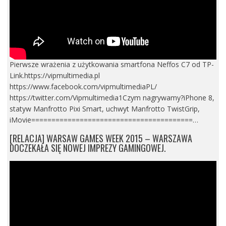
Pierwsze wrażenia z użytkowania smartfona Neffos C7 od TP-
Link.https://vipmultimedia.pl
https://www.facebook.com/vipmultimediaPL/
https://twitter.com/Vipmultimedia1Czym nagrywamy?iPhone 8,
statyw Manfrotto Pixi Smart, uchwyt Manfrotto TwistGrip,
iMovie========================================…
[RELACJA] WARSAW GAMES WEEK 2015 – WARSZAWA
DOCZEKAŁA SIĘ NOWEJ IMPREZY GAMINGOWEJ.