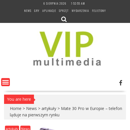
Skip
6 SIERPNIA 2026
7:52:56 AM
to
NEWS
GRY
APLIKACJE
SPRZĘT
WYDARZENIA
FELIETONY
content
You are here
Home
>
News
>
artykuły
>
Mate 30 Pro w Europie – telefon
ląduje na pierwszym rynku
artykuły
News