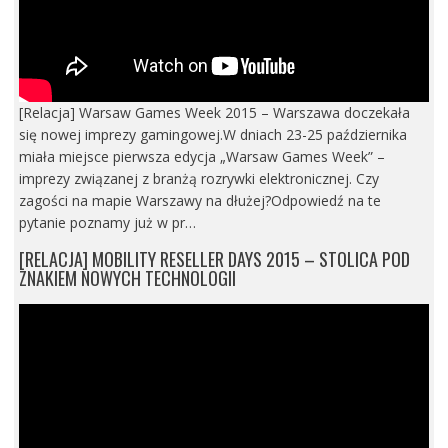
[Relacja] Warsaw Games Week 2015 – Warszawa doczekała
się nowej imprezy gamingowej.W dniach 23-25 października
miała miejsce pierwsza edycja „Warsaw Games Week” –
imprezy związanej z branżą rozrywki elektronicznej. Czy
zagości na mapie Warszawy na dłużej?Odpowiedź na te
pytanie poznamy już w pr…
[RELACJA] MOBILITY RESELLER DAYS 2015 – STOLICA POD
ZNAKIEM NOWYCH TECHNOLOGII