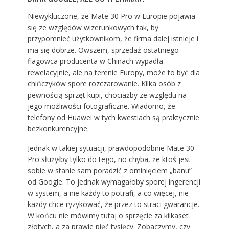
Niewykluczone, że Mate 30 Pro w Europie pojawia
się ze względów wizerunkowych tak, by
przypomnieć użytkownikom, że firma dalej istnieje i
ma się dobrze. Owszem, sprzedaż ostatniego
flagowca producenta w Chinach wypadła
rewelacyjnie, ale na terenie Europy, może to być dla
chińczyków spore rozczarowanie. Kilka osób z
pewnością sprzęt kupi, chociażby ze względu na
jego możliwości fotograficzne. Wiadomo, że
telefony od Huawei w tych kwestiach są praktycznie
bezkonkurencyjne.
Jednak w takiej sytuacji, prawdopodobnie Mate 30
Pro służyłby tylko do tego, no chyba, że ktoś jest
sobie w stanie sam poradzić z ominięciem „banu”
od Google. To jednak wymagałoby sporej ingerencji
w system, a nie każdy to potrafi, a co więcej, nie
każdy chce ryzykować, że przez to straci gwarancje.
W końcu nie mówimy tutaj o sprzęcie za kilkaset
złotych, a za prawie pięć tysięcy. Zobaczymy, czy