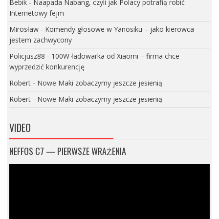
Bebik
-
Naapada Nabang, czyli jak Polacy potrafią robić
Internetowy fejm
Mirosław
-
Komendy głosowe w Yanosiku – jako kierowca
jestem zachwycony
Policjusz88
-
100W ładowarka od Xiaomi – firma chce
wyprzedzić konkurencję
Robert
-
Nowe Maki zobaczymy jeszcze jesienią
Robert
-
Nowe Maki zobaczymy jeszcze jesienią
VIDEO
NEFFOS C7 — PIERWSZE WRAŻENIA