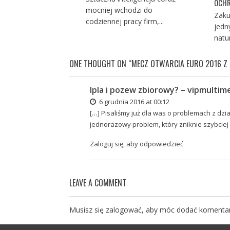
OCHR
mocniej wchodzi do
Zaku
codziennej pracy firm,...
jedn
natu
ONE THOUGHT ON “
MECZ OTWARCIA EURO 2016 Z 
Ipla i pozew zbiorowy? – vipmultim
6 grudnia 2016 at 00:12
[…] Pisaliśmy już dla was o problemach z dz
jednorazowy problem, który zniknie szybciej n
Zaloguj się, aby odpowiedzieć
LEAVE A COMMENT
Musisz się
zalogować
, aby móc dodać komentar