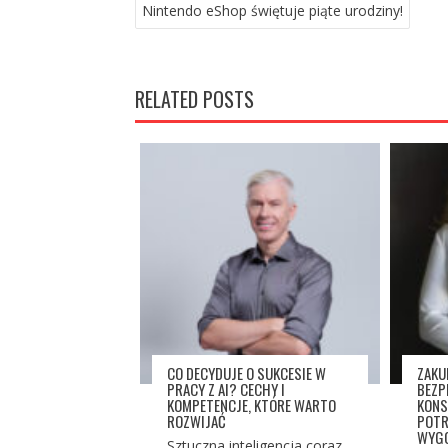
Nintendo eShop świętuje piąte urodziny!
RELATED POSTS
CO DECYDUJE O SUKCESIE W
ZAKU
PRACY Z AI? CECHY I
BEZP
KOMPETENCJE, KTÓRE WARTO
KONS
ROZWIJAĆ
POTR
WYGO
Sztuczna inteligencja coraz