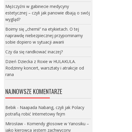
Mężczyźni w gabinecie medycyny
estetycznej – czyli jak panowie dbają o swój
wygląd?
Boimy się „chemii” na etykietach. O tej
naprawdę niebezpiecznej przypominamy
sobie dopiero w sytuacji awarii
Czy da się randkować inaczej?
Dzień Dziecka z Roxie w HULAKULA.
Rodzinny koncert, warsztaty i atrakcje od
rana
NAJNOWSZE KOMENTARZE
Bebik
-
Naapada Nabang, czyli jak Polacy
potrafią robić Internetowy fejm
Mirosław
-
Komendy głosowe w Yanosiku –
jako kierowca jestem zachwycony