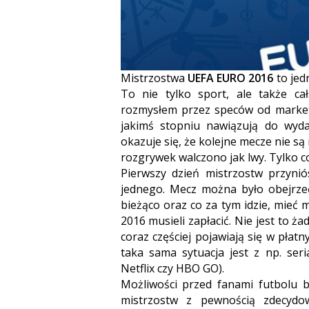
Mistrzostwa
UEFA EURO 2016
to jed
To nie tylko sport, ale także c
rozmysłem przez speców od marketi
jakimś stopniu nawiązują do wyd
okazuje się, że kolejne mecze nie są
rozgrywek walczono jak lwy. Tylko c
Pierwszy dzień mistrzostw przyni
jednego. Mecz można było obejrzeć
bieżąco oraz co za tym idzie, mieć
2016 musieli zapłacić. Nie jest to 
coraz częściej pojawiają się w płatn
taka sama sytuacja jest z np. ser
Netflix czy HBO GO).
Możliwości przed fanami futbolu by
mistrzostw z pewnością zdecydo