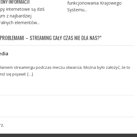
ONY INFORMACJI
funkcjonowania Krajowego
py internetowe są dziś
Systemu...
ym z najbardziej
ralnych elementów...
PROBLEMAMI – STREAMING CAŁY CZAS NIE DLA NAS?
”
edia
iałaniem streamingu podczas meczu otwarcia. Można było założyć, że to
iż się pojawił. […]
z.