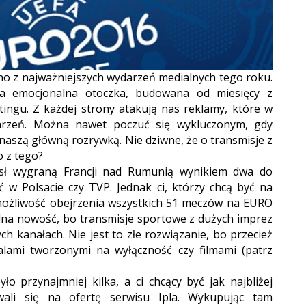
no z najważniejszych wydarzeń medialnych tego roku.
ała emocjonalna otoczka, budowana od miesięcy z
ngu. Z każdej strony atakują nas reklamy, które w
arzeń. Można nawet poczuć się wykluczonym, gdy
 naszą główną rozrywką. Nie dziwne, że o transmisje z
o z tego?
ósł wygraną Francji nad Rumunią wynikiem dwa do
 w Polsacie czy TVP. Jednak ci, którzy chcą być na
 możliwość obejrzenia wszystkich 51 meczów na EURO
żadna nowość, bo transmisje sportowe z dużych imprez
ych kanałach. Nie jest to złe rozwiązanie, bo przecież
ialami tworzonymi na wyłączność czy filmami (patrz
ło przynajmniej kilka, a ci chcący być jak najbliżej
wali się na ofertę serwisu Ipla. Wykupując tam