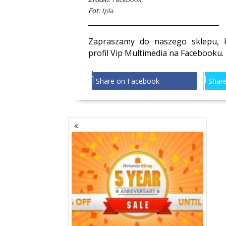
Fot:
Ipla
_____________________________________
Zapraszamy do naszego sklepu, 
profil
Vip Multimedia
na Facebooku.
Share on Facebook
Share
NAWIGACJA
PO
WPISACH