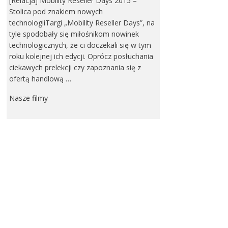
[Relacja] Mobility Reseller Days 2015 –
Stolica pod znakiem nowych
technologiiTargi „Mobility Reseller Days”, na
tyle spodobały się miłośnikom nowinek
technologicznych, że ci doczekali się w tym
roku kolejnej ich edycji. Oprócz posłuchania
ciekawych prelekcji czy zapoznania się z
ofertą handlową …
Nasze filmy