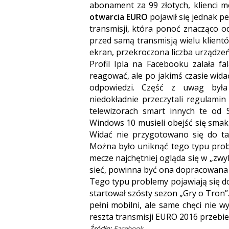
abonament za 99 złotych, klienci 
otwarcia EURO
pojawił się jednak pe
transmisji, która ponoć znacząco 
przed samą transmisją wielu klientó
ekran, przekroczona liczba urządzeń 
Profil Ipla na Facebooku zalała f
reagować, ale po jakimś czasie wida
odpowiedzi. Część z uwag była
niedokładnie przeczytali regulamin
telewizorach smart innych te od 
Windows 10 musieli obejść się smak
Widać nie przygotowano się do ta
Można było uniknąć tego typu probl
mecze najchętniej ogląda się w „zwykł
sieć, powinna być ona dopracowana 
Tego typu problemy pojawiają się d
startował szósty sezon „Gry o Tron”
pełni mobilni, ale same chęci nie w
reszta transmisji EURO 2016 przebie
Źródło:
Facebook