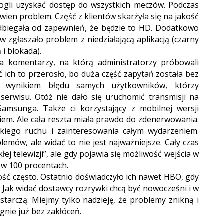
mogli uzyskać dostęp do wszystkich meczów. Podczas
wien problem. Część z klientów skarżyła się na jakość
odbiegała od zapewnień, że będzie to HD. Dodatkowo
w zgłaszało problem z niedziałającą aplikacją (czarny
i blokada).
ala komentarzy, na którą administratorzy próbowali
ć ich to przerosło, bo duża część zapytań została bez
 wynikiem błędu samych użytkowników, którzy
 serwisu. Otóż nie dało się uruchomić transmisji na
Samsunga. Także ci korzystający z mobilnej wersji
iem. Ale cała reszta miała prawdo do zdenerwowania.
kiego ruchu i zainteresowania całym wydarzeniem.
emów, ale widać to nie jest najważniejsze. Cały czas
ej telewizji”, ale gdy pojawia się możliwość wejścia w
w 100 procentach.
ość często. Ostatnio doświadczyło ich nawet HBO, gdy
. Jak widać dostawcy rozrywki chcą być nowocześni i w
ystarczą. Miejmy tylko nadzieję, że problemy znikną i
gnie już bez zakłóceń.