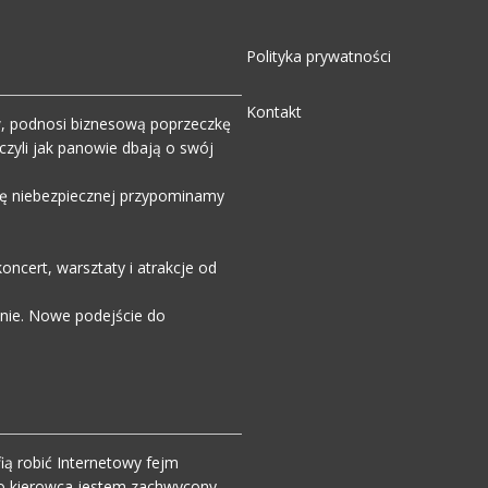
Polityka prywatności
Kontakt
w, podnosi biznesową poprzeczkę
zyli jak panowie dbają o swój
wdę niebezpiecznej przypominamy
ncert, warsztaty i atrakcje od
enie. Nowe podejście do
ią robić Internetowy fejm
o kierowca jestem zachwycony