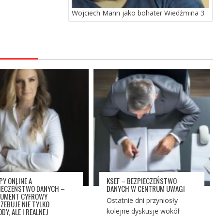
Wojciech Mann jako bohater Wiedźmina 3
PY ONLINE A
KSEF – BEZPIECZEŃSTWO
IECZEŃSTWO DANYCH –
DANYCH W CENTRUM UWAGI
UMENT CYFROWY
Ostatnie dni przyniosły
ZEBUJE NIE TYLKO
DY, ALE I REALNEJ
kolejne dyskusje wokół