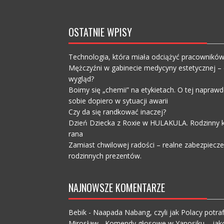
OSTATNIE WPISY
Technologia, która miała odciążyć pracownikó
Mężczyźni w gabinecie medycyny estetycznej – c
wygląd?
Boimy się „chemii” na etykietach. O tej napra
sobie dopiero w sytuacji awarii
Czy da się randkować inaczej?
Dzień Dziecka z Roxie w HULAKULA. Rodzinny ko
rana
Zamiast chwilowej radości – realne zabezpiecz
rodzinnych prezentów.
NAJNOWSZE KOMENTARZE
Bebik
-
Naapada Nabang, czyli jak Polacy potraf
Mirosław
-
Komendy głosowe w Yanosiku – jak