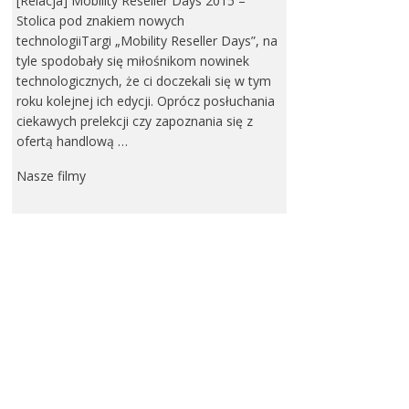
[Relacja] Mobility Reseller Days 2015 –
Stolica pod znakiem nowych
technologiiTargi „Mobility Reseller Days”, na
tyle spodobały się miłośnikom nowinek
technologicznych, że ci doczekali się w tym
roku kolejnej ich edycji. Oprócz posłuchania
ciekawych prelekcji czy zapoznania się z
ofertą handlową …
Nasze filmy