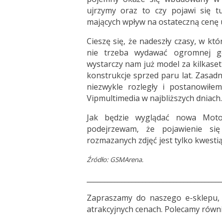
ujrzymy oraz to czy pojawi się t
mających wpływ na ostateczną cenę u
Cieszę się, że nadeszły czasy, w kt
nie trzeba wydawać ogromnej go
wystarczy nam już model za kilkaset
konstrukcje sprzed paru lat. Zasadn
niezwykle rozległy i postanowiłe
Vipmultimedia w najbliższych dniach.
Jak będzie wyglądać nowa Moto
podejrzewam, że pojawienie si
rozmazanych zdjęć jest tylko kwestią
Źródło:
GSMArena
.
_______________________________________
Zapraszamy do
naszego e-sklepu
,
atrakcyjnych cenach. Polecamy równi