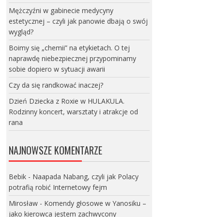
Mężczyźni w gabinecie medycyny
estetycznej – czyli jak panowie dbają o swój
wygląd?
Boimy się „chemii” na etykietach. O tej
naprawdę niebezpiecznej przypominamy
sobie dopiero w sytuacji awarii
Czy da się randkować inaczej?
Dzień Dziecka z Roxie w HULAKULA.
Rodzinny koncert, warsztaty i atrakcje od
rana
NAJNOWSZE KOMENTARZE
Bebik
-
Naapada Nabang, czyli jak Polacy
potrafią robić Internetowy fejm
Mirosław
-
Komendy głosowe w Yanosiku –
jako kierowca jestem zachwycony