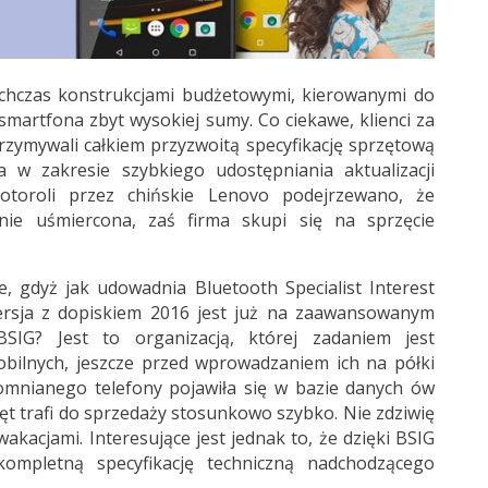
ychczas konstrukcjami budżetowymi, kierowanymi do
smartfona zbyt wysokiej sumy. Co ciekawe, klienci za
rzymywali całkiem przyzwoitą specyfikację sprzętową
 w zakresie szybkiego udostępniania aktualizacji
otoroli przez chińskie Lenovo podejrzewano, że
nie uśmiercona, zaś firma skupi się na sprzęcie
e, gdyż jak udowadnia Bluetooth Specialist Interest
rsja z dopiskiem 2016 jest już na zaawansowanym
SIG? Jest to organizacją, której zadaniem jest
bilnych, jeszcze przed wprowadzaniem ich na półki
mnianego telefony pojawiła się w bazie danych ów
zęt trafi do sprzedaży stosunkowo szybko. Nie zdziwię
d wakacjami. Interesujące jest jednak to, że dzięki BSIG
l kompletną specyfikację techniczną nadchodzącego