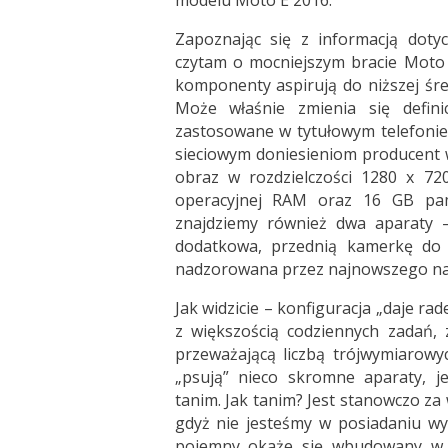
modelu Moto E 2016.
Zapoznając się z informacją dotyc
czytam o mocniejszym bracie Moto E
komponenty aspirują do niższej śre
Może właśnie zmienia się defin
zastosowane w tytułowym telefonie 
sieciowym doniesieniom producent 
obraz w rozdzielczości 1280 x 72
operacyjnej RAM oraz 16 GB pam
znajdziemy również dwa aparaty –
dodatkowa, przednią kamerkę do s
nadzorowana przez najnowszego na t
Jak widzicie – konfiguracja „daje ra
z większością codziennych zadań, 
przeważającą liczbą trójwymiarow
„psują” nieco skromne aparaty, 
tanim. Jak tanim? Jest stanowczo z
gdyż nie jesteśmy w posiadaniu wys
pojemny okaże się wbudowany w t