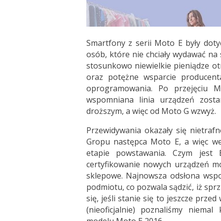
Smartfony z serii Moto E były dot
osób, które nie chciały wydawać na 
stosunkowo niewielkie pieniądze ot
oraz potężne wsparcie producenta
oprogramowania. Po przejęciu M
wspomniana linia urządzeń zosta
droższym, a więc od Moto G wzwyż.
Przewidywania okazały się nietrafn
Gropu następca Moto E, a więc we
etapie powstawania. Czym jest B
certyfikowanie nowych urządzeń mo
sklepowe. Najnowsza odsłona wspo
podmiotu, co pozwala sądzić, iż spr
się, jeśli stanie się to jeszcze prze
(nieoficjalnie) poznaliśmy niema