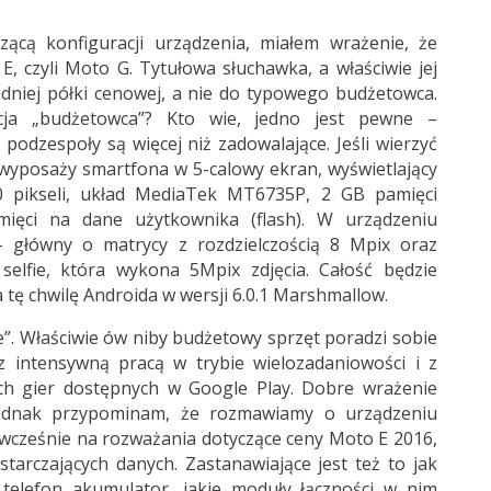
zącą konfiguracji urządzenia, miałem wrażenie, że
, czyli Moto G. Tytułowa słuchawka, a właściwie jej
dniej półki cenowej, a nie do typowego budżetowca.
icja „budżetowca”? Kto wie, jedno jest pewne –
podzespoły są więcej niż zadowalające. Jeśli wierzyć
wyposaży smartfona w 5-calowy ekran, wyświetlający
0 pikseli, układ MediaTek MT6735P, 2 GB pamięci
ięci na dane użytkownika (flash). W urządzeniu
 główny o matrycy z rozdzielczością 8 Mpix oraz
elfie, która wykona 5Mpix zdjęcia. Całość będzie
ę chwilę Androida w wersji 6.0.1 Marshmallow.
de”. Właściwie ów niby budżetowy sprzęt poradzi sobie
z intensywną pracą w trybie wielozadaniowości i z
ych gier dostępnych w Google Play. Dobre wrażenie
jednak przypominam, że rozmawiamy o urządzeniu
a wcześnie na rozważania dotyczące ceny Moto E 2016,
tarczających danych. Zastanawiające jest też to jak
elefon akumulator, jakie moduły łączności w nim