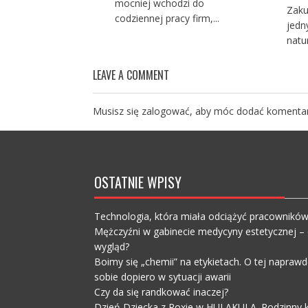
mocniej wchodzi do
Zaku
codziennej pracy firm,...
jedn
natu
LEAVE A COMMENT
Musisz się
zalogować
, aby móc dodać komentar
OSTATNIE WPISY
Technologia, która miała odciążyć pracownikó
Mężczyźni w gabinecie medycyny estetycznej – c
wygląd?
Boimy się „chemii” na etykietach. O tej napra
sobie dopiero w sytuacji awarii
Czy da się randkować inaczej?
Dzień Dziecka z Roxie w HULAKULA. Rodzinny ko