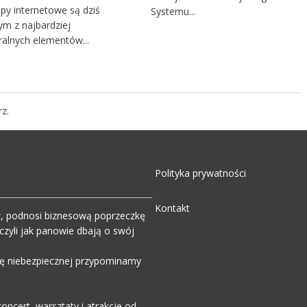
py internetowe są dziś
Systemu...
ym z najbardziej
ralnych elementów...
z.
Polityka prywatności
Kontakt
w, podnosi biznesową poprzeczkę
zyli jak panowie dbają o swój
wdę niebezpiecznej przypominamy
ncert, warsztaty i atrakcje od