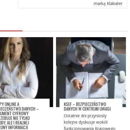
marką Klabater
PY ONLINE A
KSEF – BEZPIECZEŃSTWO
IECZEŃSTWO DANYCH –
DANYCH W CENTRUM UWAGI
UMENT CYFROWY
Ostatnie dni przyniosły
ZEBUJE NIE TYLKO
DY, ALE I REALNEJ
kolejne dyskusje wokół
ONY INFORMACJI
funkcjonowania Krajowego