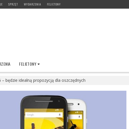
JE
SPRZĘT
WYDARZENIA
FELIETONY
ZENIA
FELIETONY
 – będzie idealną propozycją dla oszczędnych