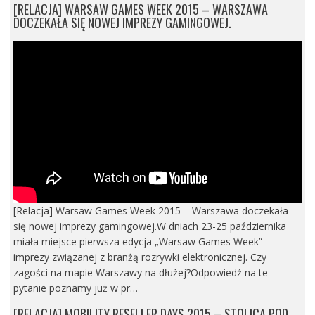
[RELACJA] WARSAW GAMES WEEK 2015 – WARSZAWA
DOCZEKAŁA SIĘ NOWEJ IMPREZY GAMINGOWEJ.
[Relacja] Warsaw Games Week 2015 – Warszawa doczekała
się nowej imprezy gamingowej.W dniach 23-25 października
miała miejsce pierwsza edycja „Warsaw Games Week” –
imprezy związanej z branżą rozrywki elektronicznej. Czy
zagości na mapie Warszawy na dłużej?Odpowiedź na te
pytanie poznamy już w pr…
[RELACJA] MOBILITY RESELLER DAYS 2015 – STOLICA POD