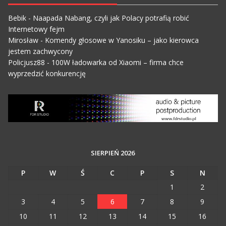
Bebik
-
Naapada Nabang, czyli jak Polacy potrafią robić
Internetowy fejm
Mirosław
-
Komendy głosowe w Yanosiku – jako kierowca
jestem zachwycony
Policjusz88
-
100W ładowarka od Xiaomi – firma chce
wyprzedzić konkurencję
SIERPIEŃ 2026
P
W
Ś
C
P
S
N
1
2
3
4
5
6
7
8
9
10
11
12
13
14
15
16