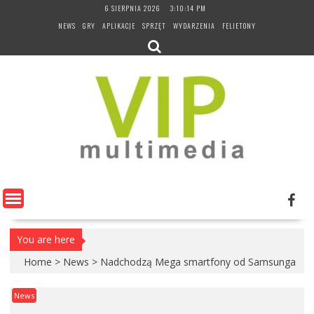
Skip
6 SIERPNIA 2026
3:10:14 PM
to
NEWS
GRY
APLIKACJE
SPRZĘT
WYDARZENIA
FELIETONY
content
You are here
Home
>
News
>
Nadchodzą Mega smartfony od Samsunga
News