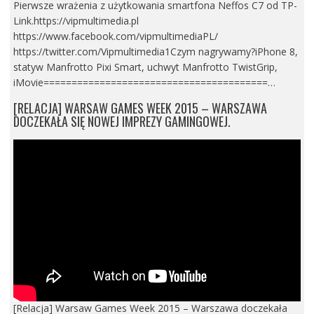
Pierwsze wrażenia z użytkowania smartfona Neffos C7 od TP-
Link.https://vipmultimedia.pl
https://www.facebook.com/vipmultimediaPL/
https://twitter.com/Vipmultimedia1Czym nagrywamy?iPhone 8,
statyw Manfrotto Pixi Smart, uchwyt Manfrotto TwistGrip,
iMovie========================================…
[RELACJA] WARSAW GAMES WEEK 2015 – WARSZAWA
DOCZEKAŁA SIĘ NOWEJ IMPREZY GAMINGOWEJ.
[Relacja] Warsaw Games Week 2015 – Warszawa doczekała