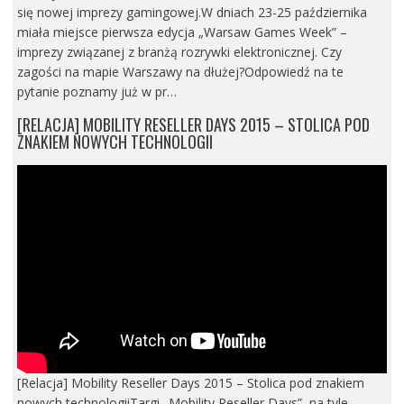
się nowej imprezy gamingowej.W dniach 23-25 października
miała miejsce pierwsza edycja „Warsaw Games Week” –
imprezy związanej z branżą rozrywki elektronicznej. Czy
zagości na mapie Warszawy na dłużej?Odpowiedź na te
pytanie poznamy już w pr…
[RELACJA] MOBILITY RESELLER DAYS 2015 – STOLICA POD
ZNAKIEM NOWYCH TECHNOLOGII
[Relacja] Mobility Reseller Days 2015 – Stolica pod znakiem
nowych technologiiTargi „Mobility Reseller Days”, na tyle