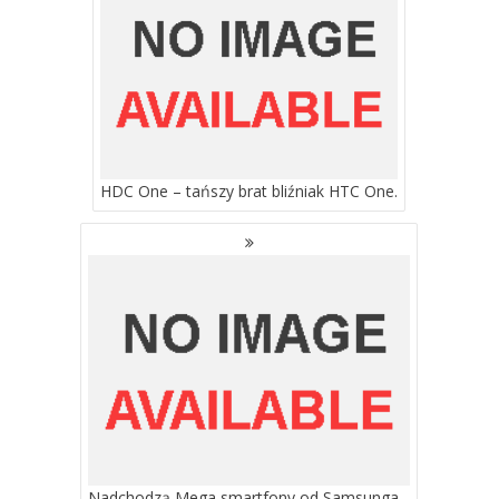
HDC One – tańszy brat bliźniak HTC One.
Nadchodzą Mega smartfony od Samsunga