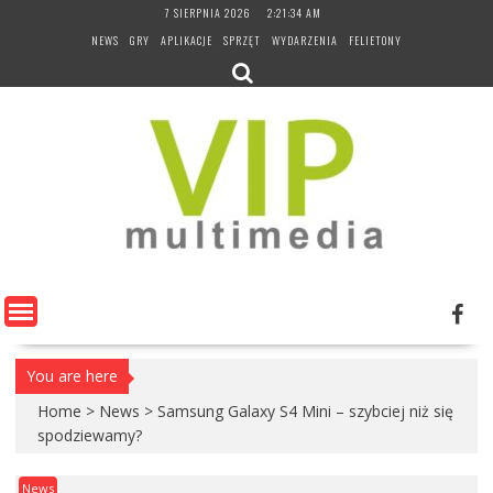
Skip
7 SIERPNIA 2026
2:21:35 AM
to
NEWS
GRY
APLIKACJE
SPRZĘT
WYDARZENIA
FELIETONY
content
You are here
Home
>
News
>
Samsung Galaxy S4 Mini – szybciej niż się
spodziewamy?
News