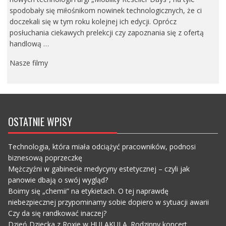
spodobały się miłośnikom nowinek technologicznych, że ci
doczekali się w tym roku kolejnej ich edycji. Oprócz
posłuchania ciekawych prelekcji czy zapoznania się z ofertą
handlową …
Nasze filmy
OSTATNIE WPISY
Technologia, która miała odciążyć pracowników, podnosi
biznesową poprzeczkę
Mężczyźni w gabinecie medycyny estetycznej – czyli jak
panowie dbają o swój wygląd?
Boimy się „chemii” na etykietach. O tej naprawdę
niebezpiecznej przypominamy sobie dopiero w sytuacji awarii
Czy da się randkować inaczej?
Dzień Dziecka z Roxie w HULAKULA. Rodzinny koncert,