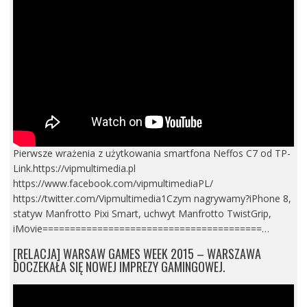
Pierwsze wrażenia z użytkowania smartfona Neffos C7 od TP-
Link.https://vipmultimedia.pl
https://www.facebook.com/vipmultimediaPL/
https://twitter.com/Vipmultimedia1Czym nagrywamy?iPhone 8,
statyw Manfrotto Pixi Smart, uchwyt Manfrotto TwistGrip,
iMovie========================================…
[RELACJA] WARSAW GAMES WEEK 2015 – WARSZAWA
DOCZEKAŁA SIĘ NOWEJ IMPREZY GAMINGOWEJ.