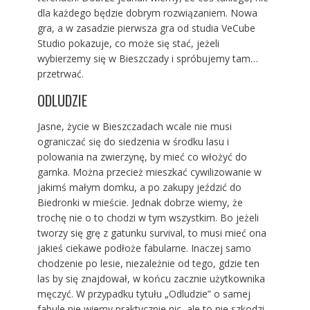
dla każdego będzie dobrym rozwiązaniem. Nowa
gra, a w zasadzie pierwsza gra od studia VeCube
Studio pokazuje, co może się stać, jeżeli
wybierzemy się w Bieszczady i spróbujemy tam…
przetrwać.
ODLUDZIE
Jasne, życie w Bieszczadach wcale nie musi
ograniczać się do siedzenia w środku lasu i
polowania na zwierzynę, by mieć co włożyć do
garnka. Można przecież mieszkać cywilizowanie w
jakimś małym domku, a po zakupy jeździć do
Biedronki w mieście. Jednak dobrze wiemy, że
trochę nie o to chodzi w tym wszystkim. Bo jeżeli
tworzy się grę z gatunku survival, to musi mieć ona
jakieś ciekawe podłoże fabularne. Inaczej samo
chodzenie po lesie, niezależnie od tego, gdzie ten
las by się znajdował, w końcu zacznie użytkownika
męczyć. W przypadku tytułu „Odludzie” o samej
fabule nie wiemy praktycznie nic, ale to nie szkodzi,