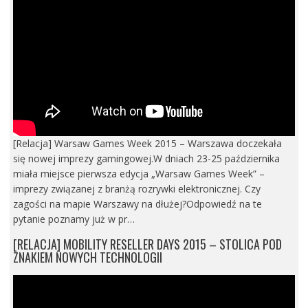
[Relacja] Warsaw Games Week 2015 – Warszawa doczekała
się nowej imprezy gamingowej.W dniach 23-25 października
miała miejsce pierwsza edycja „Warsaw Games Week” –
imprezy związanej z branżą rozrywki elektronicznej. Czy
zagości na mapie Warszawy na dłużej?Odpowiedź na te
pytanie poznamy już w pr…
[RELACJA] MOBILITY RESELLER DAYS 2015 – STOLICA POD
ZNAKIEM NOWYCH TECHNOLOGII