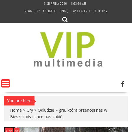
Skip
7 SIERPNIA 2026
8:33:27 AM
to
NEWS
GRY
APLIKACJE
SPRZĘT
WYDARZENIA
FELIETONY
content
You are here
Home
>
Gry
>
Odludzie – gra, która przenosi nas w
Bieszczady i chce nas zabić
Gry
pc