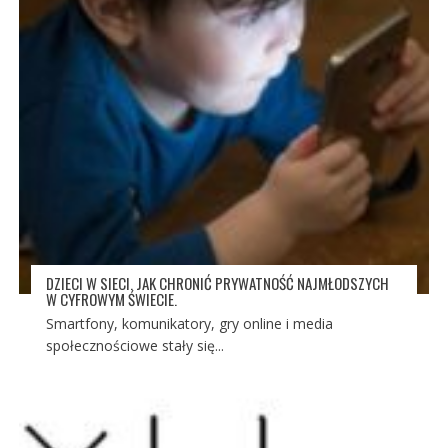
DZIECI W SIECI. JAK CHRONIĆ PRYWATNOŚĆ NAJMŁODSZYCH
W CYFROWYM ŚWIECIE.
Smartfony, komunikatory, gry online i media
społecznościowe stały się...