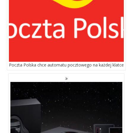
Poczta Polska chce automatu pocztowego na każdej klatce