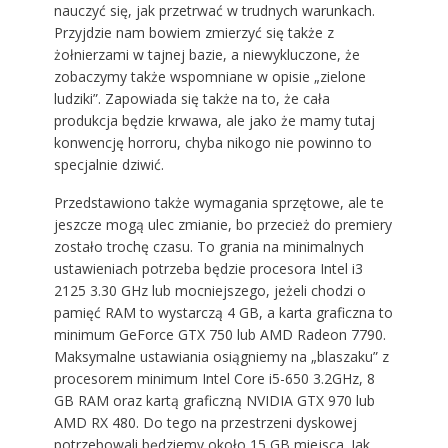
nauczyć się, jak przetrwać w trudnych warunkach.
Przyjdzie nam bowiem zmierzyć się także z
żołnierzami w tajnej bazie, a niewykluczone, że
zobaczymy także wspomniane w opisie „zielone
ludziki”. Zapowiada się także na to, że cała
produkcja będzie krwawa, ale jako że mamy tutaj
konwencję horroru, chyba nikogo nie powinno to
specjalnie dziwić.
Przedstawiono także wymagania sprzętowe, ale te
jeszcze mogą ulec zmianie, bo przecież do premiery
zostało trochę czasu. To grania na minimalnych
ustawieniach potrzeba będzie procesora Intel i3
2125 3.30 GHz lub mocniejszego, jeżeli chodzi o
pamięć RAM to wystarczą 4 GB, a karta graficzna to
minimum GeForce GTX 750 lub AMD Radeon 7790.
Maksymalne ustawiania osiągniemy na „blaszaku” z
procesorem minimum Intel Core i5-650 3.2GHz, 8
GB RAM oraz kartą graficzną NVIDIA GTX 970 lub
AMD RX 480. Do tego na przestrzeni dyskowej
potrzebowali będziemy około 15 GB miejsca. Jak