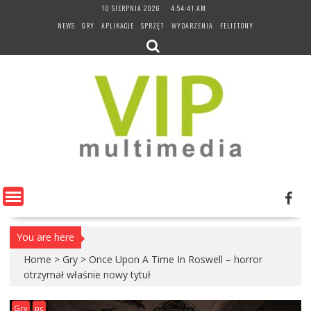
Skip
10 SIERPNIA 2026
4:54:43 AM
to
NEWS
GRY
APLIKACJE
SPRZĘT
WYDARZENIA
FELIETONY
content
You are here
Home
>
Gry
>
Once Upon A Time In Roswell – horror
otrzymał właśnie nowy tytuł
Gry
pc