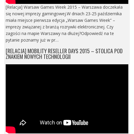
[Relacja] Warsaw Games Week 2015 – Warszawa doczekała
się nowej imprezy gamingowej.W dniach 23-25 października
miała miejsce pierwsza edycja „Warsaw Games Week” –
imprezy związanej z branżą rozrywki elektronicznej. Czy
zagości na mapie Warszawy na dłużej?Odpowiedź na te
pytanie poznamy już w pr…
[RELACJA] MOBILITY RESELLER DAYS 2015 – STOLICA POD
ZNAKIEM NOWYCH TECHNOLOGII