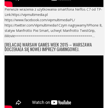
Pierwsze wrażenia z użytkowania smartfona Neffos C7 od TP-
Link.https://vipmultimedia.pl
https://www.facebook.com/vipmultimediaPL/
https://twitter.com/Vipmultimedia1Czym nagrywamy?iPhone 8,
statyw Manfrotto Pixi Smart, uchwyt Manfrotto TwistGrip,
iMovie========================================…
[RELACJA] WARSAW GAMES WEEK 2015 – WARSZAWA
DOCZEKAŁA SIĘ NOWEJ IMPREZY GAMINGOWEJ.