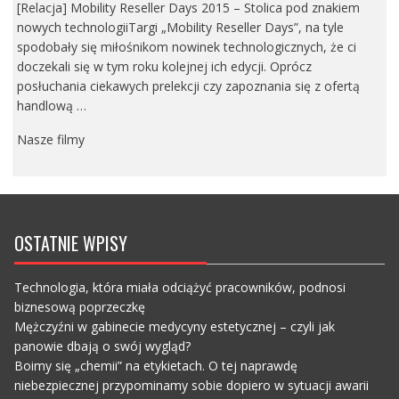
[Relacja] Mobility Reseller Days 2015 – Stolica pod znakiem
nowych technologiiTargi „Mobility Reseller Days”, na tyle
spodobały się miłośnikom nowinek technologicznych, że ci
doczekali się w tym roku kolejnej ich edycji. Oprócz
posłuchania ciekawych prelekcji czy zapoznania się z ofertą
handlową …
Nasze filmy
OSTATNIE WPISY
Technologia, która miała odciążyć pracowników, podnosi
biznesową poprzeczkę
Mężczyźni w gabinecie medycyny estetycznej – czyli jak
panowie dbają o swój wygląd?
Boimy się „chemii” na etykietach. O tej naprawdę
niebezpiecznej przypominamy sobie dopiero w sytuacji awarii