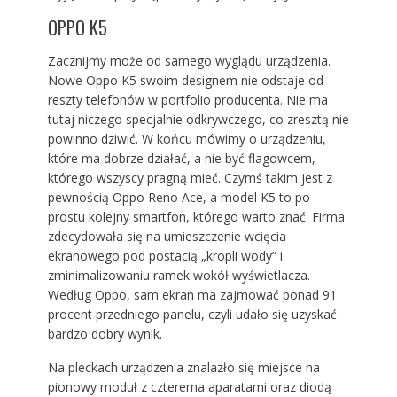
OPPO K5
Zacznijmy może od samego wyglądu urządzenia.
Nowe Oppo K5 swoim designem nie odstaje od
reszty telefonów w portfolio producenta. Nie ma
tutaj niczego specjalnie odkrywczego, co zresztą nie
powinno dziwić. W końcu mówimy o urządzeniu,
które ma dobrze działać, a nie być flagowcem,
którego wszyscy pragną mieć. Czymś takim jest z
pewnością Oppo Reno Ace, a model K5 to po
prostu kolejny smartfon, którego warto znać. Firma
zdecydowała się na umieszczenie wcięcia
ekranowego pod postacią „kropli wody” i
zminimalizowaniu ramek wokół wyświetlacza.
Według Oppo, sam ekran ma zajmować ponad 91
procent przedniego panelu, czyli udało się uzyskać
bardzo dobry wynik.
Na pleckach urządzenia znalazło się miejsce na
pionowy moduł z czterema aparatami oraz diodą