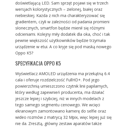
doświetlającą LED. Sam sprzęt pojawi się w trzech
wersjach kolorystycznych – zielonej, białej oraz
niebieskiej. Każda z nich ma charakteryzować się
gradientem, czyli w zależności od padania promieni
słonecznych, smartfon będzie mienił się różnymi
odcieniami. Kolejny miły dodatek dla oka, choć i tak
pewnie większość użytkowników będzie trzymała
urządzenie w etui. A co kryje się pod maską nowego
Oppo K5?
SPECYFIKACJA OPPO K5
Wyświetlacz AMOLED urządzenia ma przekątną 6.4
cala i oferuje rozdzielczość FullHD+. Pod jego
powierzchnią umieszczono czytnik linii papilarnych,
który według zapewnień producenta, ma działać
jeszcze lepiej i szybciej, niż w innych modelach z
tego samego segmentu cenowego. We wcięci
ekranowym zamontowano kamerę do selfie oraz
wideo rozmów z matrycą 32 Mpix, więc lepiej już się
nie da. Zresztą, główny zestaw aparatów także