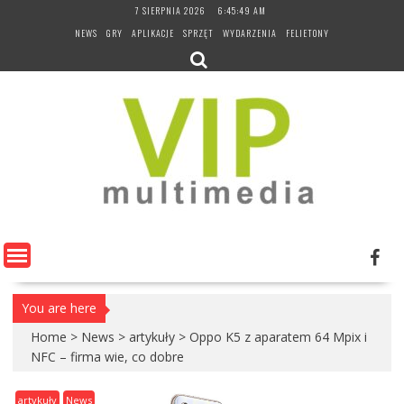
Skip
7 SIERPNIA 2026
6:45:50 AM
to
NEWS
GRY
APLIKACJE
SPRZĘT
WYDARZENIA
FELIETONY
content
You are here
Home
>
News
>
artykuły
>
Oppo K5 z aparatem 64 Mpix i
NFC – firma wie, co dobre
artykuły
News