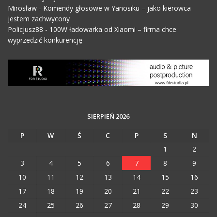
Mirosław
-
Komendy głosowe w Yanosiku – jako kierowca
jestem zachwycony
Policjusz88
-
100W ładowarka od Xiaomi – firma chce
wyprzedzić konkurencję
SIERPIEŃ 2026
P
W
Ś
C
P
S
N
1
2
3
4
5
6
7
8
9
10
11
12
13
14
15
16
17
18
19
20
21
22
23
24
25
26
27
28
29
30