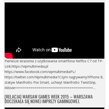
Pierwsze wrażenia z użytkowania smartfona Neffos C7 od TP-
Link.https://vipmultimedia.pl
https://www.facebook.com/vipmultimediaPL/
https://twitter.com/Vipmultimedia1Czym nagrywamy?iPhone 8,
statyw Manfrotto Pixi Smart, uchwyt Manfrotto TwistGrip,
iMovie========================================…
[RELACJA] WARSAW GAMES WEEK 2015 – WARSZAWA
DOCZEKAŁA SIĘ NOWEJ IMPREZY GAMINGOWEJ.