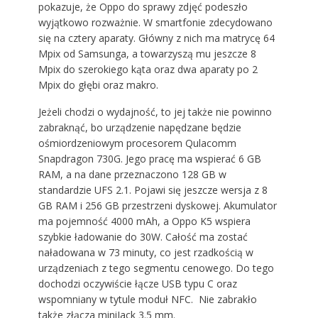
pokazuje, że Oppo do sprawy zdjęć podeszło
wyjątkowo rozważnie. W smartfonie zdecydowano
się na cztery aparaty. Główny z nich ma matrycę 64
Mpix od Samsunga, a towarzyszą mu jeszcze 8
Mpix do szerokiego kąta oraz dwa aparaty po 2
Mpix do głębi oraz makro.
Jeżeli chodzi o wydajność, to jej także nie powinno
zabraknąć, bo urządzenie napędzane będzie
ośmiordzeniowym procesorem Qulacomm
Snapdragon 730G. Jego pracę ma wspierać 6 GB
RAM, a na dane przeznaczono 128 GB w
standardzie UFS 2.1. Pojawi się jeszcze wersja z 8
GB RAM i 256 GB przestrzeni dyskowej. Akumulator
ma pojemność 4000 mAh, a Oppo K5 wspiera
szybkie ładowanie do 30W. Całość ma zostać
naładowana w 73 minuty, co jest rzadkością w
urządzeniach z tego segmentu cenowego. Do tego
dochodzi oczywiście łącze USB typu C oraz
wspomniany w tytule moduł NFC. Nie zabrakło
także złącza miniJack 3.5 mm.