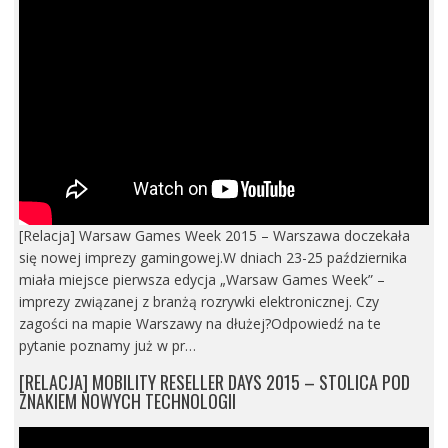
[Relacja] Warsaw Games Week 2015 – Warszawa doczekała
się nowej imprezy gamingowej.W dniach 23-25 października
miała miejsce pierwsza edycja „Warsaw Games Week” –
imprezy związanej z branżą rozrywki elektronicznej. Czy
zagości na mapie Warszawy na dłużej?Odpowiedź na te
pytanie poznamy już w pr…
[RELACJA] MOBILITY RESELLER DAYS 2015 – STOLICA POD
ZNAKIEM NOWYCH TECHNOLOGII