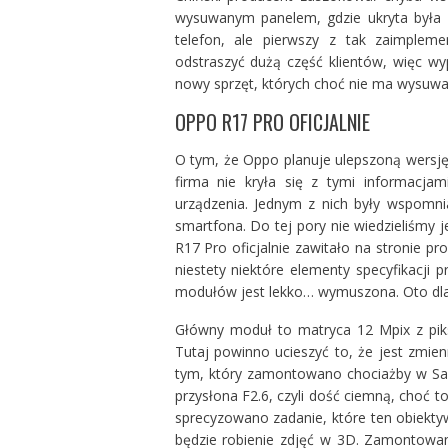
wysuwanym panelem, gdzie ukryta była k
telefon, ale pierwszy z tak zaimple
odstraszyć dużą część klientów, więc wy
nowy sprzęt, których choć nie ma wysuwan
OPPO R17 PRO OFICJALNIE
O tym, że Oppo planuje ulepszoną wersję
firma nie kryła się z tymi informacjam
urządzenia. Jednym z nich były wspomnia
smartfona. Do tej pory nie wiedzieliśmy 
R17 Pro oficjalnie zawitało na stronie p
niestety niektóre elementy specyfikacji 
modułów jest lekko… wymuszona. Oto dl
Główny moduł to matryca 12 Mpix z piks
Tutaj powinno ucieszyć to, że jest zmie
tym, który zamontowano chociażby w Sa
przysłona F2.6, czyli dość ciemną, choć t
sprecyzowano zadanie, które ten obiektyw
będzie robienie zdjęć w 3D. Zamontowa