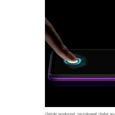
Chiński producent zaszokował chyba wsz