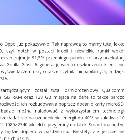
co Oppo już pokazywało. Tak naprawdę to mamy tutaj lekko
9
, czyli notch w postaci kropli i niewielkie ramki wokół
m ekran zajmuje 91,5% przedniego panelu, co przy przekątnej
za Gorilla Glass 6 generacji, więc o uszkodzenia klienci nie
świetlaczem ukryto także czytnik linii papilarnych, a dzięki
ste.
arządzającym został tutaj ośmiordzeniowy Qualcomm
 8 GB RAM oraz 128 GB miejsca na dane to także bardzo
 możliwości ich rozbudowania poprzez dodanie karty microSD.
ędzie można naładować z wykorzystaniem technologii
ekładać się na uzupełnienie energii do 40% w zaledwie 10
ść 1080×2340 pikseli to przyjemny dodatek. Smartfona będzie
 będzie dopiero w październiku. Niestety, ale jeszcze nie
, niż chińskim.