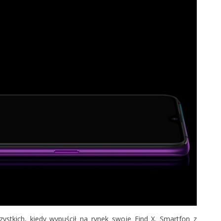
ystkich, kiedy wypuścił na rynek swoje Find X. Smartfon z