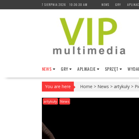
Skip
7 SIERPNIA 2026
10:36:31 AM
NEWS
GRY
APLIKAC
to
content
NEWS
GRY
APLIKACJE
SPRZĘT
WYDAR
You are here
Home
>
News
>
artykuły
>
Pi
artykuły
News