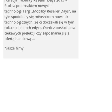
[Relacja] Mobility Reseller Days 2015 –
Stolica pod znakiem nowych
technologiiTargi „Mobility Reseller Days”, na
tyle spodobały się miłośnikom nowinek
technologicznych, że ci doczekali się w tym
roku kolejnej ich edycji. Oprócz posłuchania
ciekawych prelekcji czy zapoznania się z
ofertą handlową …
Nasze filmy