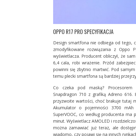
OPPO R17 PRO SPECYFIKACJA
Design smartfona nie odbiega od tego, 
zmodyfikowane rozwiązania z
Oppo F
wyświetlacza. Producent obliczył, że sa
6,4 cala, robi wrażenie. Przód zabezpiec
powinni się zbytnio martwić. Pod samym wy
temu plecki smartfona są bardziej przejrzy
Co czeka pod maską? Procesorem z
Snapdragon 710 z grafiką Adreno 616.
przyzwoite wartości, choć brakuje tutaj
Akumulator o pojemności 3700 mAh b
SuperVOOC, co według producenta ma prz
minut. Wyświetlacz AMOLED i rozdzielczo
można zamawiać już teraz, ale dostępny
wiadomo, czy pojawi się na innych rynkach