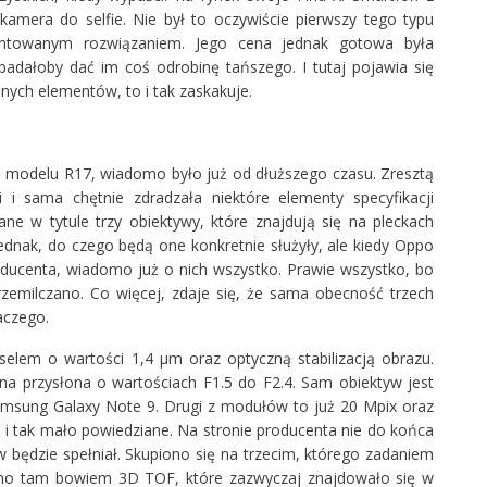
amera do selfie. Nie był to oczywiście pierwszy tego typu
mentowanym rozwiązaniem. Jego cena jednak gotowa była
padałoby dać im coś odrobinę tańszego. I tutaj pojawia się
ych elementów, to i tak zaskakuje.
 modelu R17, wiadomo było już od dłuższego czasu. Zresztą
i i sama chętnie zdradzała niektóre elementy specyfikacji
ne w tytule trzy obiektywy, które znajdują się na pleckach
jednak, do czego będą one konkretnie służyły, ale kiedy Oppo
roducenta, wiadomo już o nich wszystko. Prawie wszystko, bo
przemilczano. Co więcej, zdaje się, że sama obecność trzech
aczego.
elem o wartości 1,4 µm oraz optyczną stabilizacją obrazu.
nna przysłona o wartościach F1.5 do F2.4. Sam obiektyw jest
msung Galaxy Note 9. Drugi z modułów to już 20 Mpix oraz
o i tak mało powiedziane. Na stronie producenta nie do końca
 będzie spełniał. Skupiono się na trzecim, którego zadaniem
no tam bowiem 3D TOF, które zazwyczaj znajdowało się w