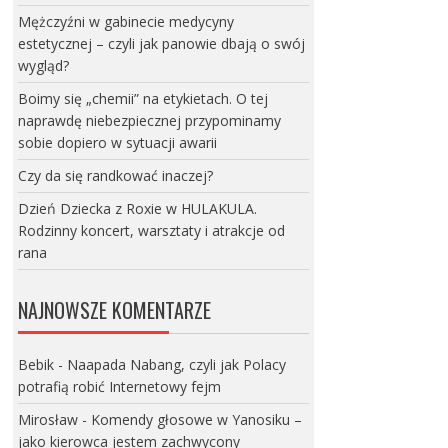
Mężczyźni w gabinecie medycyny
estetycznej – czyli jak panowie dbają o swój
wygląd?
Boimy się „chemii” na etykietach. O tej
naprawdę niebezpiecznej przypominamy
sobie dopiero w sytuacji awarii
Czy da się randkować inaczej?
Dzień Dziecka z Roxie w HULAKULA.
Rodzinny koncert, warsztaty i atrakcje od
rana
NAJNOWSZE KOMENTARZE
Bebik
-
Naapada Nabang, czyli jak Polacy
potrafią robić Internetowy fejm
Mirosław
-
Komendy głosowe w Yanosiku –
jako kierowca jestem zachwycony