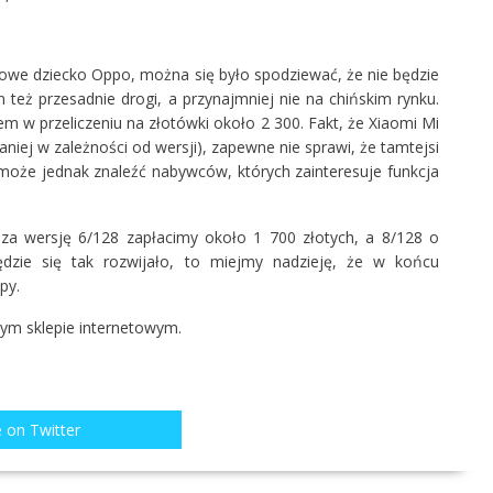
 nowe dziecko Oppo, można się było spodziewać, że nie będzie
on też przesadnie drogi, a przynajmniej nie na chińskim rynku.
m w przeliczeniu na złotówki około 2 300. Fakt, że Xiaomi Mi
iej w zależności od wersji), zapewne nie sprawi, że tamtejsi
o może jednak znaleźć nabywców, których zainteresuje funkcja
 za wersję 6/128 zapłacimy około 1 700 złotych, a 8/128 o
ędzie się tak rozwijało, to miejmy nadzieję, że w końcu
py.
szym
sklepie internetowym
.
 on Twitter