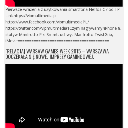
Pierwsze wrażenia z użytkowania smartfona Neffos C7 od TP-
Link.https://vipmultimedia.pl
https://www.facebook.com/vipmultimediaPL/
https://twitter.com/Vipmultimedia1Czym nagrywamy?iPhone 8,
statyw Manfrotto Pixi Smart, uchwyt Manfrotto TwistGrip,
iMovie========================================…
[RELACJA] WARSAW GAMES WEEK 2015 – WARSZAWA
DOCZEKAŁA SIĘ NOWEJ IMPREZY GAMINGOWEJ.