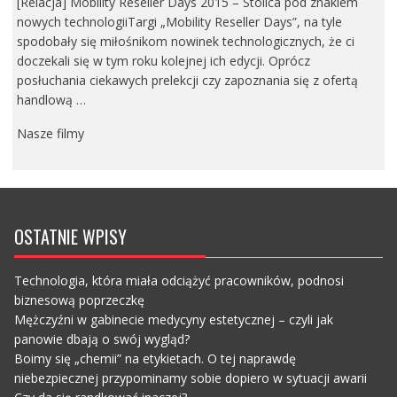
[Relacja] Mobility Reseller Days 2015 – Stolica pod znakiem
nowych technologiiTargi „Mobility Reseller Days”, na tyle
spodobały się miłośnikom nowinek technologicznych, że ci
doczekali się w tym roku kolejnej ich edycji. Oprócz
posłuchania ciekawych prelekcji czy zapoznania się z ofertą
handlową …
Nasze filmy
OSTATNIE WPISY
Technologia, która miała odciążyć pracowników, podnosi
biznesową poprzeczkę
Mężczyźni w gabinecie medycyny estetycznej – czyli jak
panowie dbają o swój wygląd?
Boimy się „chemii” na etykietach. O tej naprawdę
niebezpiecznej przypominamy sobie dopiero w sytuacji awarii