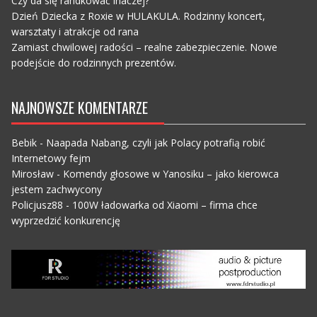
Czy da się randkować inaczej?
Dzień Dziecka z Roxie w HULAKULA. Rodzinny koncert,
warsztaty i atrakcje od rana
Zamiast chwilowej radości – realne zabezpieczenie. Nowe
podejście do rodzinnych prezentów.
NAJNOWSZE KOMENTARZE
Bebik
-
Naapada Nabang, czyli jak Polacy potrafią robić
Internetowy fejm
Mirosław
-
Komendy głosowe w Yanosiku – jako kierowca
jestem zachwycony
Policjusz88
-
100W ładowarka od Xiaomi – firma chce
wyprzedzić konkurencję