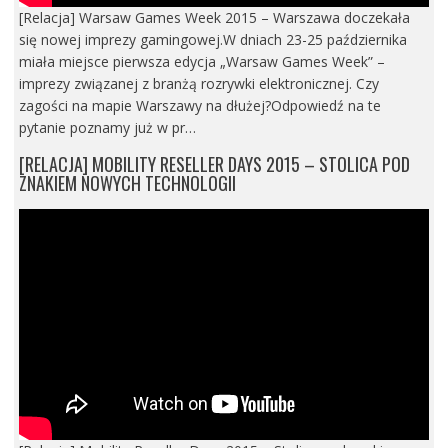
[Relacja] Warsaw Games Week 2015 – Warszawa doczekała
się nowej imprezy gamingowej.W dniach 23-25 października
miała miejsce pierwsza edycja „Warsaw Games Week” –
imprezy związanej z branżą rozrywki elektronicznej. Czy
zagości na mapie Warszawy na dłużej?Odpowiedź na te
pytanie poznamy już w pr…
[RELACJA] MOBILITY RESELLER DAYS 2015 – STOLICA POD
ZNAKIEM NOWYCH TECHNOLOGII