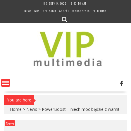
Skip
8 SIERPNIA 2026
8:43:47 AM
to
NEWS
GRY
APLIKACJE
SPRZĘT
WYDARZENIA
FELIETONY
content
You are here
Home
>
News
>
PowerBoost – niech moc będzie z wami!
News