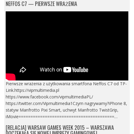
NEFFOS C7 — PIERWSZE WRAŻENIA
Pierwsze wrażenia z użytkowania smartfona Neffos C7 od TP-
Link.https://vipmultimedia.pl
https://www.facebook.com/vipmultimediaPL/
https://twitter.com/Vipmultimedia1Czym nagrywamy?iPhone 8,
statyw Manfrotto Pixi Smart, uchwyt Manfrotto TwistGrip,
iMovie========================================…
[RELACJA] WARSAW GAMES WEEK 2015 – WARSZAWA
DOCZEKAŁA SIĘ NOWEJ IMPREZY GAMINGOWEJ.