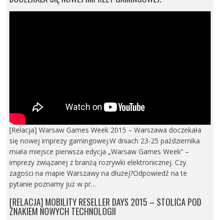
[Relacja] Warsaw Games Week 2015 – Warszawa doczekała
się nowej imprezy gamingowej.W dniach 23-25 października
miała miejsce pierwsza edycja „Warsaw Games Week” –
imprezy związanej z branżą rozrywki elektronicznej. Czy
zagości na mapie Warszawy na dłużej?Odpowiedź na te
pytanie poznamy już w pr…
[RELACJA] MOBILITY RESELLER DAYS 2015 – STOLICA POD
ZNAKIEM NOWYCH TECHNOLOGII