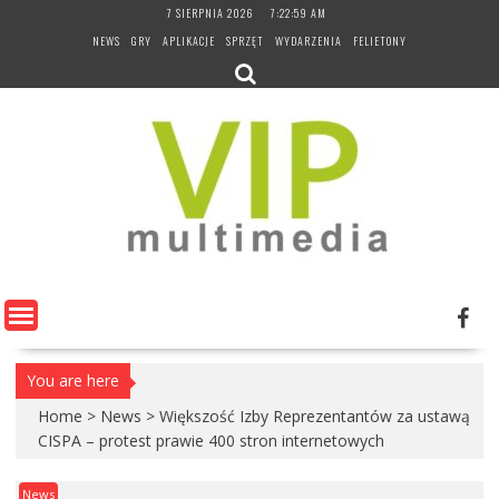
Skip
7 SIERPNIA 2026
7:22:59 AM
to
NEWS
GRY
APLIKACJE
SPRZĘT
WYDARZENIA
FELIETONY
content
You are here
Home
>
News
>
Większość Izby Reprezentantów za ustawą
CISPA – protest prawie 400 stron internetowych
News