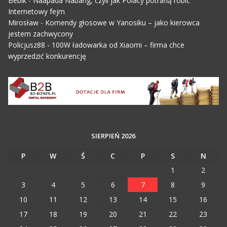
Bebik
-
Naapada Nabang, czyli jak Polacy potrafią robić
Internetowy fejm
Mirosław
-
Komendy głosowe w Yanosiku – jako kierowca
jestem zachwycony
Policjusz88
-
100W ładowarka od Xiaomi – firma chce
wyprzedzić konkurencję
SIERPIEŃ 2026
P
W
Ś
C
P
S
N
1
2
3
4
5
6
7
8
9
10
11
12
13
14
15
16
17
18
19
20
21
22
23