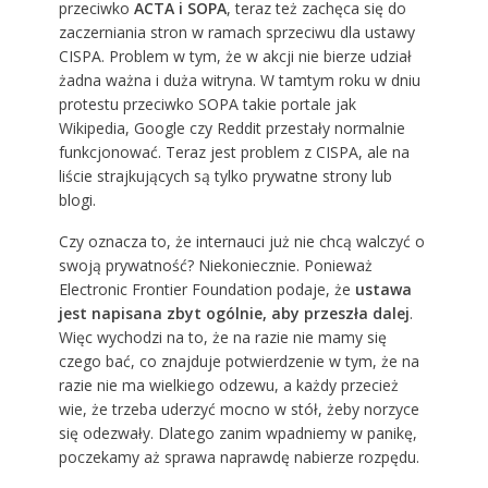
przeciwko
ACTA i SOPA
, teraz też zachęca się do
zaczerniania stron w ramach sprzeciwu dla ustawy
CISPA. Problem w tym, że w akcji nie bierze udział
żadna ważna i duża witryna. W tamtym roku w dniu
protestu przeciwko SOPA takie portale jak
Wikipedia, Google czy Reddit przestały normalnie
funkcjonować. Teraz jest problem z CISPA, ale na
liście strajkujących są tylko prywatne strony lub
blogi.
Czy oznacza to, że internauci już nie chcą walczyć o
swoją prywatność? Niekoniecznie. Ponieważ
Electronic Frontier Foundation podaje, że
ustawa
jest napisana zbyt ogólnie, aby przeszła dalej
.
Więc wychodzi na to, że na razie nie mamy się
czego bać, co znajduje potwierdzenie w tym, że na
razie nie ma wielkiego odzewu, a każdy przecież
wie, że trzeba uderzyć mocno w stół, żeby norzyce
się odezwały. Dlatego zanim wpadniemy w panikę,
poczekamy aż sprawa naprawdę nabierze rozpędu.