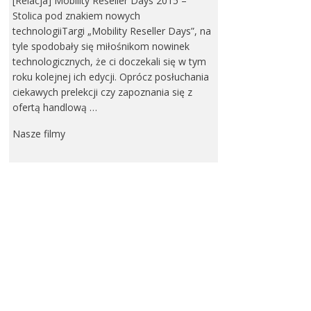
[Relacja] Mobility Reseller Days 2015 –
Stolica pod znakiem nowych
technologiiTargi „Mobility Reseller Days”, na
tyle spodobały się miłośnikom nowinek
technologicznych, że ci doczekali się w tym
roku kolejnej ich edycji. Oprócz posłuchania
ciekawych prelekcji czy zapoznania się z
ofertą handlową …
Nasze filmy