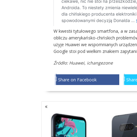
W kwestii tytułowego smartfona, a w za
obliczu amerykańsko-chińskich problemów
użyje Huawei we wspomnianych urządzeniac
Google stoi pod wielkim znakiem zapytani
Źródło: Huawei,
ichangezone
Share on Facebook
Share
NAWIGACJA
PO
WPISACH