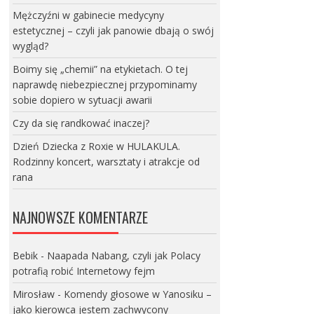
Mężczyźni w gabinecie medycyny
estetycznej – czyli jak panowie dbają o swój
wygląd?
Boimy się „chemii” na etykietach. O tej
naprawdę niebezpiecznej przypominamy
sobie dopiero w sytuacji awarii
Czy da się randkować inaczej?
Dzień Dziecka z Roxie w HULAKULA.
Rodzinny koncert, warsztaty i atrakcje od
rana
NAJNOWSZE KOMENTARZE
Bebik
-
Naapada Nabang, czyli jak Polacy
potrafią robić Internetowy fejm
Mirosław
-
Komendy głosowe w Yanosiku –
jako kierowca jestem zachwycony