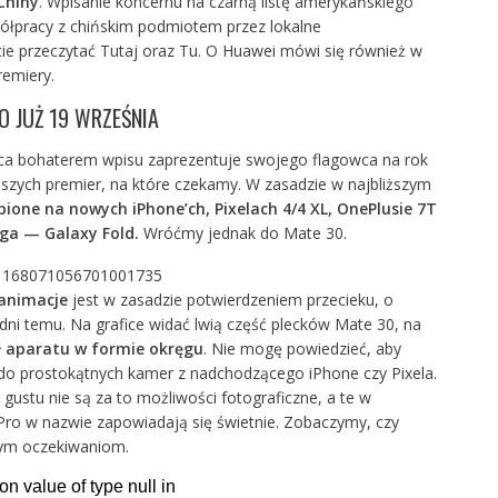
Chiny
. Wpisanie koncernu na czarną listę amerykańskiego
łpracy z chińskim podmiotem przez lokalne
ie przeczytać Tutaj oraz Tu. O Huawei mówi się również w
remiery.
O JUŻ 19 WRZEŚNIA
ca bohaterem wpisu zaprezentuje swojego flagowca na rok
jszych premier, na które czekamy. W zasadzie w najbliższym
ione na nowych iPhone’ch, Pixelach 4/4 XL, OnePlusie 7T
a — Galaxy Fold.
Wróćmy jednak do Mate 30.
s/1168071056701001735
animacje
jest w zasadzie potwierdzeniem przecieku, o
dni temu
. Na grafice widać lwią część plecków Mate 30, na
 aparatu w formie okręgu
. Nie mogę powiedzieć, aby
i do prostokątnych kamer z nadchodzącego iPhone czy Pixela.
 gustu nie są za to możliwości fotograficzne, a te w
Pro w nazwie zapowiadają się świetnie. Zobaczymy, czy
nym oczekiwaniom.