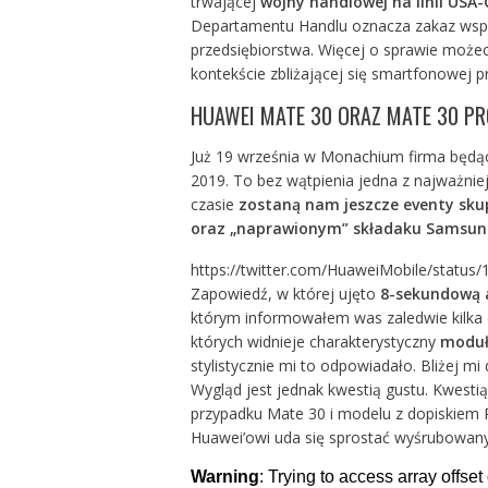
trwającej
wojny handlowej na linii USA-
Departamentu Handlu oznacza zakaz wspó
przedsiębiorstwa. Więcej o sprawie możec
kontekście zbliżającej się smartfonowej p
HUAWEI MATE 30 ORAZ MATE 30 PR
Już 19 września w Monachium firma będą
2019. To bez wątpienia jedna z najważnie
czasie
zostaną nam jeszcze eventy skup
oraz „naprawionym” składaku Samsung
https://twitter.com/HuaweiMobile/statu
Zapowiedź, w której ujęto
8-sekundową 
którym
informowałem was zaledwie kilka 
których widnieje charakterystyczny
moduł
stylistycznie mi to odpowiadało. Bliżej m
Wygląd jest jednak kwestią gustu. Kwestią
przypadku Mate 30 i modelu z dopiskiem 
Huawei’owi uda się sprostać wyśrubowa