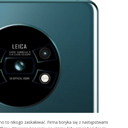
nno to nikogo zaskakiwać. Firma boryka się z następstwami